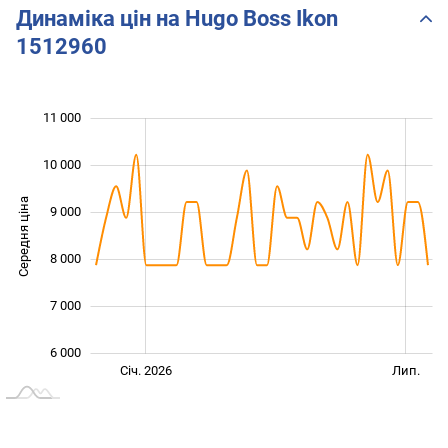
Динаміка цін на Hugo Boss Ikon
1512960
 000
 500
 500
 500
 000
 000
11 000
10 000
Середня ціна
9 000
10 000
8 000
7 000
6 000
Січ. 2027
Жовт.
Лип.
Січ. 2026
Лип.
L