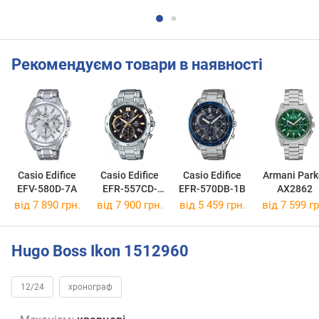
Рекомендуємо товари в наявності
Casio Edifice
Casio Edifice
Casio Edifice
Armani Park
EFV-580D-7A
EFR-557CD-
EFR-570DB-1B
AX2862
1A9
від 7 890 грн.
від 7 900 грн.
від 5 459 грн.
від 7 599 гр
Hugo Boss Ikon 1512960
12/24
хронограф