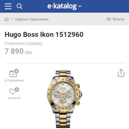
Наручні годинники
Фільтр
Шукали
раніше
Hugo Boss Ikon 1512960
Очікується у продажу
7 890
грн.
в порівняння
в список