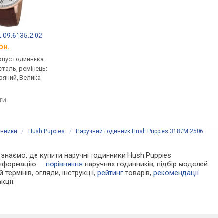
.09.6135.2.02
Hush Puppies 3685M.2503
Hush Puppies 3685
рн.
від 2 477 грн.
від 2 477 грн.
рпус годинника
кварцові, корпус годинника
кварцові, корпус го
таль, ремінець:
нержавіюча сталь, ремінець:
нержавіюча сталь, р
ряний, Велика
ремінець шкіряний, WR 30,
ремінець шкіряний, W
США
США
яти
порівняти
порівняти
инники
/
Hush Puppies
/
Наручний годинник Hush Puppies 3187M.2506
и знаємо, де купити наручні годинники Hush Puppies
 інформацію —
порівняння
наручних годинників, підбір моделей
 термінів, огляди, інструкції,
рейтинг
товарів,
рекомендації
кції.