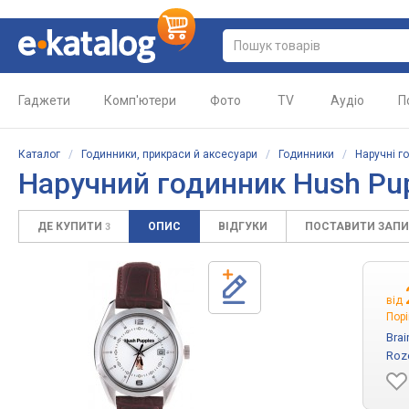
Гаджети
Комп'ютери
Фото
TV
Аудіо
П
Каталог
/
Годинники, прикраси й аксесуари
/
Годинники
/
Наручні г
Наручний годинник Hush Pu
ДЕ КУПИТИ
ОПИС
ВІДГУКИ
ПОСТАВИТИ ЗАП
3
від
Порі
Brai
Roz