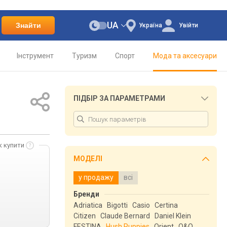
UA
Знайти
Україна
Увійти
Інструмент
Туризм
Спорт
Мода та аксесуари
ПІДБІР ЗА ПАРАМЕТРАМИ
к купити
МОДЕЛІ
у продажу
всі
Бренди
Adriatica
Bigotti
Casio
Certina
Citizen
Claude Bernard
Daniel Klein
FESTINA
Hush Puppies
Orient
Q&Q