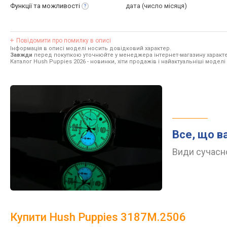
Функції та
можливості
дата (число місяця)
Повідомити про помилку в описі
Інформація в описі моделі носить довідковий характер.
Завжди
перед покупкою уточнюйте у менеджера інтернет-магазину характе
Каталог Hush Puppies 2026
- новинки, хіти продажів і найактуальніші моделі
Все, що в
Види сучасно
Купити Hush Puppies 3187M.2506