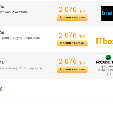
06
2 076
грн.
 нержавіюча сталь,
Перейти в магазин
06
2 076
грн.
атеріал корпусу - нержавіюча
Перейти в магазин
2 076
грн.
06
Продаве
ків
(Київ)
Поскаржитись
Перейти в магазин
CHRONO
6