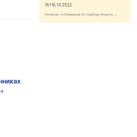
7619L10.2522
Питання і побажання по підбору моделі →
инниках