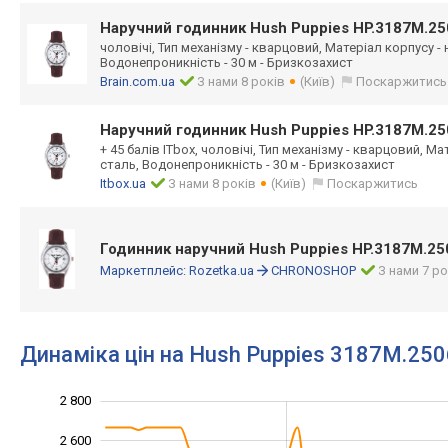
Наручний годинник Hush Puppies HP.3187M.25
чоловічі, Тип механізму - кварцовий, Матеріал корпусу -
Водонепроникність - 30 м - Бризкозахист
Brain.com.ua
З нами 8 років
(Київ)
Поскаржитись
Наручний годинник Hush Puppies HP.3187M.25
+ 45 балів ITbox, чоловічі, Тип механізму - кварцовий, М
сталь, Водонепроникність - 30 м - Бризкозахист
Itbox.ua
З нами 8 років
(Київ)
Поскаржитись
Годинник наручний Hush Puppies HP.3187M.25
Маркетплейс:
Rozetka.ua
CHRONOSHOP
З нами 7 ро
Динаміка цін на Hush Puppies 3187M.250
2 800
1 200
1 400
3 000
2 600