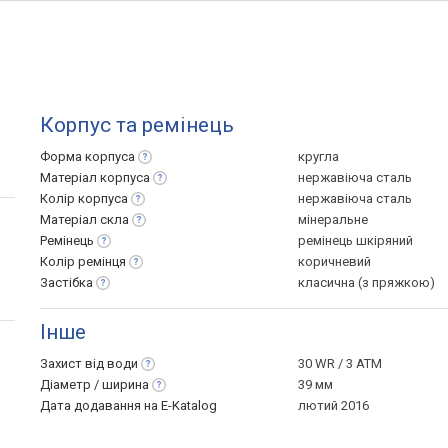
Корпус та ремінець
Форма
корпуса
кругла
Матеріал
корпуса
нержавіюча сталь
Колір
корпуса
нержавіюча сталь
Матеріал
скла
мінеральне
Ремінець
ремінець шкіряний
Колір
ремінця
коричневий
Застібка
класична (з пряжкою)
Інше
Захист від
води
30 WR / 3 ATM
Діаметр /
ширина
39 мм
Дата додавання на E-Katalog
лютий 2016