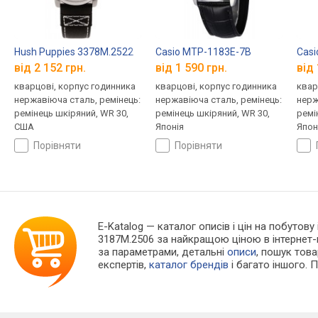
Hush Puppies 3378M.2522
Casio MTP-1183E-7B
Casi
від 2 152 грн.
від 1 590 грн.
від 
кварцові, корпус годинника
кварцові, корпус годинника
квар
нержавіюча сталь, ремінець:
нержавіюча сталь, ремінець:
нерж
ремінець шкіряний, WR 30,
ремінець шкіряний, WR 30,
ремі
США
Японія
Япон
порівняти
порівняти
E-Katalog
— каталог описів і цін на побутову
3187M.2506 за найкращою ціною в інтернет-
за параметрами, детальні
описи
, пошук тов
експертів,
каталог брендів
і багато іншого. 