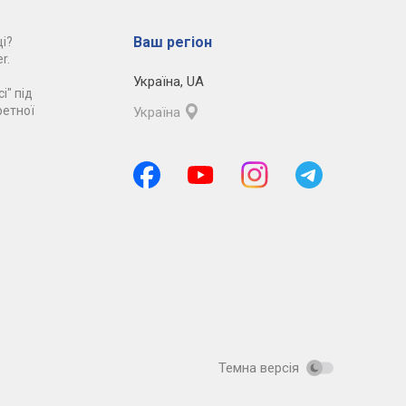
Ваш регіон
і?
r.
Україна
,
UA
і" під
ретної
Україна
Темна версія