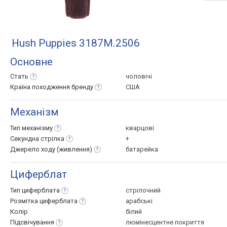
Hush Puppies 3187M.2506
Основне
Стать
чоловічі
Країна походження
бренду
США
Механізм
Тип
механізму
кварцові
Секундна
стрілка
+
Джерело ходу
(живлення)
батарейка
Циферблат
Тип
циферблата
стрілочний
Розмітка
циферблата
арабські
Колір
білий
Підсвічування
люмінесцентне покриття