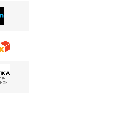
ць:
SHOP