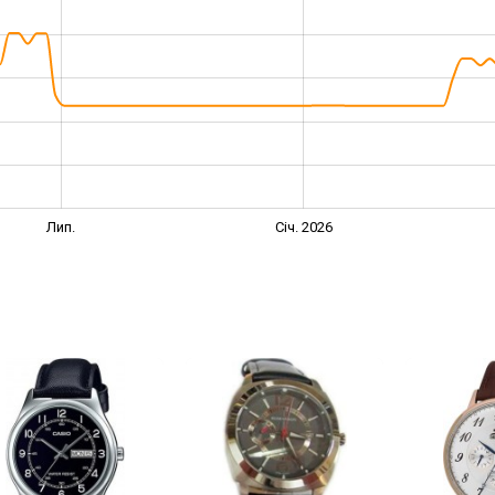
Лип.
Січ. 2026