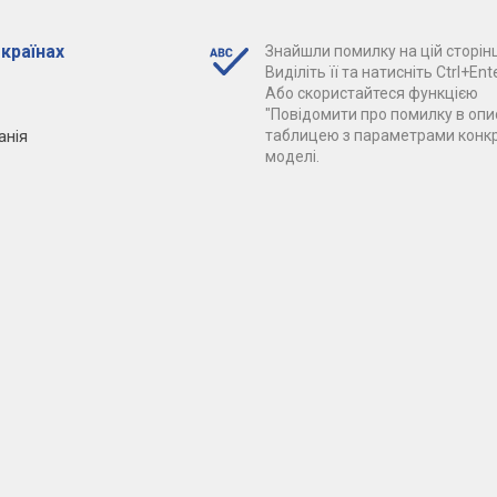
 країнах
Знайшли помилку на цій сторінц
Виділіть її та натисніть Ctrl+Ente
Або скористайтеся функцією
"Повідомити про помилку в опис
анія
таблицею з параметрами конк
моделі.