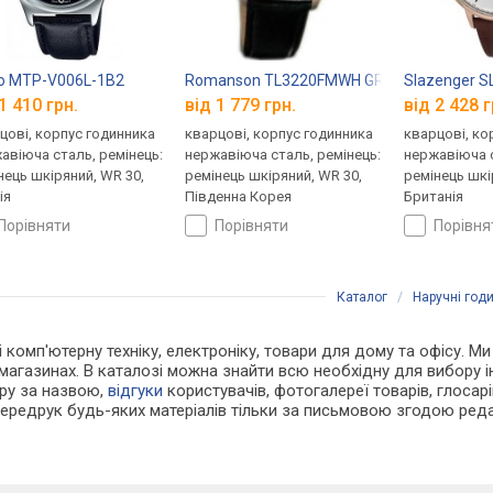
o MTP-V006L-1B2
Romanson TL3220FMWH GR
Slazenger SL
1 410 грн.
від 1 779 грн.
від 2 428 г
цові, корпус годинника
кварцові, корпус годинника
кварцові, ко
авіюча сталь, ремінець:
нержавіюча сталь, ремінець:
нержавіюча с
нець шкіряний, WR 30,
ремінець шкіряний, WR 30,
ремінець шкі
ія
Південна Корея
Британія
порівняти
порівняти
порівн
Каталог
/
Наручні год
 і комп'ютерну техніку, електроніку, товари для дому та офісу. М
магазинах. В каталозі можна знайти всю необхідну для вибору
ару за назвою,
відгуки
користувачів, фотогалереї товарів, глосарій
Передрук будь-яких матеріалів тільки за письмовою згодою реда