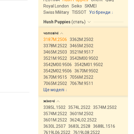
Royal London
Seiko
SKMEI
Swiss Military
TISSOT
Усі бренди
Hush Puppies
(
стать
)
чоловічі
3187M.2506
3362M.2502
3378M.2522
3465M.2502
3465M.2503
3521M.9517
3521M.9522
3542M00.9502
3542M00.9506
3542M01.9502
3542M02.9506
3670M.9502
3670M.9515
7056M.2522
7065M.2502
7067M.9511
Ще моделі
↓
жіночі
3385L.1502
3574L.2522
3574M.2502
3574M.2522
3601M.2502
3601M.2522
3624L02.2522
3630L.2507
3683L.2528
3688L.1516
7619L06.2522
7619L08.2522