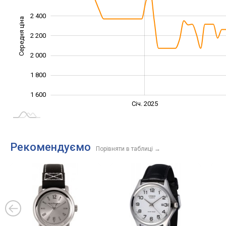
2 400
Середня ціна
2 200
1 600
2 000
1 800
1 600
Січ. 2027
Лип.
Січ. 2025
L
Рекомендуємо
Порівняти в таблиці
→