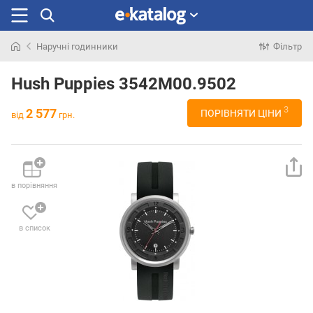
Наручні годинники
Фільтр
Шукали
раніше
Hush Puppies 3542M00.9502
3
2 577
ПОРІВНЯТИ ЦІНИ
від
грн.
в порівняння
в список