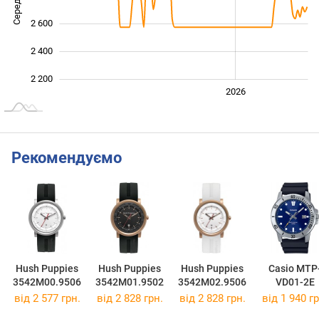
2 600
2 400
2 200
2024
2025
2028
2026
L
Рекомендуємо
Hush Puppies
Hush Puppies
Hush Puppies
Casio MTP
3542M00.9506
3542M01.9502
3542M02.9506
VD01-2E
від 2 577 грн.
від 2 828 грн.
від 2 828 грн.
від 1 940 гр