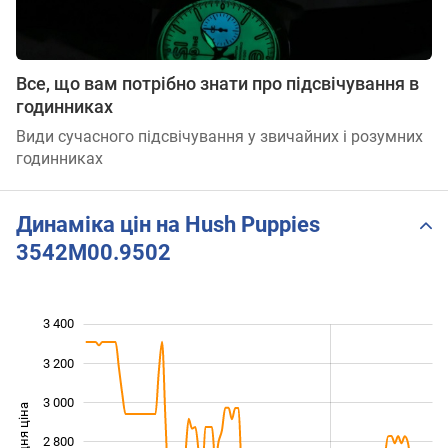
Все, що вам потрібно знати про підсвічування в
годинниках
Види сучасного підсвічування у звичайних і розумних
годинниках
Динаміка цін на Hush Puppies
3542M00.9502
3 400
 800
 000
 600
3 200
3 000
Середня ціна
2 800
2 200