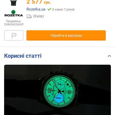
2 577
грн.
Rozetka.ua
З нами 7 років
(Київ)
Продавець:
CHRONOSHOP
Перейти в магазин
Корисні статті