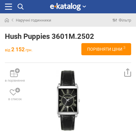
Наручні годинники
Фільтр
Шукали
раніше
Hush Puppies 3601M.2502
3
2 152
ПОРІВНЯТИ ЦІНИ
від
грн.
в порівняння
в список