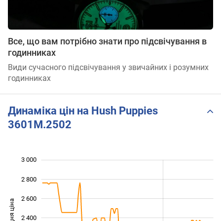
Все, що вам потрібно знати про підсвічування в
годинниках
Види сучасного підсвічування у звичайних і розумних
годинниках
Динаміка цін на Hush Puppies
3601M.2502
3 000
 400
 600
 200
2 800
2 600
Середня ціна
2 400
1 800