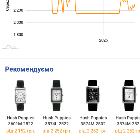
2 200
2 000
1 800
2024
2025
2028
2026
L
Рекомендуємо
Hush Puppies
Hush Puppies
Hush Puppies
Hush Puppi
3601M.2522
3574L.2522
3574M.2502
3574M.252
від 2 152 грн.
від 2 252 грн.
від 2 252 грн.
від 2 252 гр