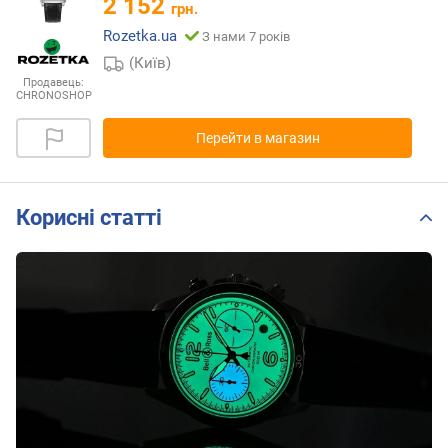
2 152
грн.
Rozetka.ua
З нами 7 років
(Київ)
Продавець:
CHRONOSHOP
Перейти в магазин
Корисні статті