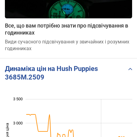
Все, що вам потрібно знати про підсвічування в
годинниках
Види сучасного підсвічування у звичайних і розумних
годинниках
Динаміка цін на Hush Puppies
3685M.2509
 600
 800
 200
 400
 000
 500
 000
3 500
3 000
Середня ціна
2 000