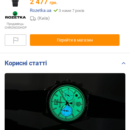
2 477
грн.
Rozetka.ua
З нами 7 років
(Київ)
Продавець:
CHRONOSHOP
Перейти в магазин
Корисні статті