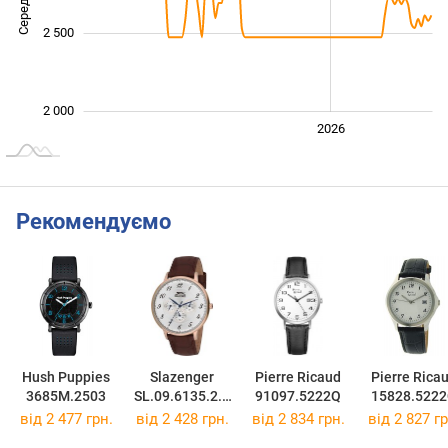
2 500
2 000
2024
2025
2028
2026
L
Рекомендуємо
Hush Puppies
Slazenger
Pierre Ricaud
Pierre Rica
3685M.2503
SL.09.6135.2.0
91097.5222Q
15828.522
2
від 2 477 грн.
від 2 428 грн.
від 2 834 грн.
від 2 827 гр