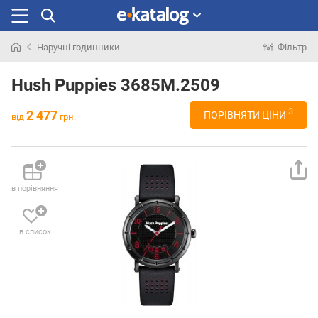
Наручні годинники
Фільтр
Шукали
раніше
Hush Puppies 3685M.2509
3
2 477
ПОРІВНЯТИ ЦІНИ
від
грн.
в порівняння
в список