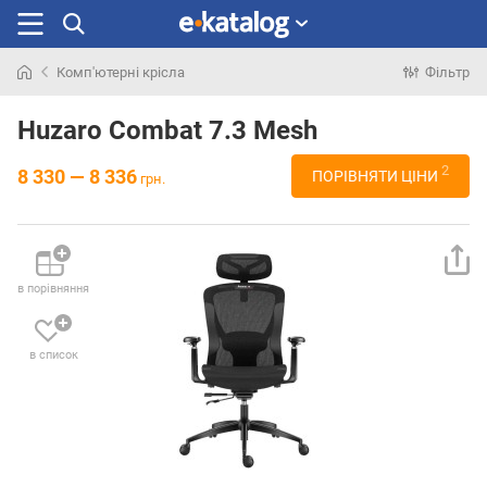
Комп'ютерні крісла
Фільтр
Шукали
раніше
Huzaro Combat 7.3 Mesh
2
8 330 — 8 336
ПОРІВНЯТИ ЦІНИ
грн.
в порівняння
в список