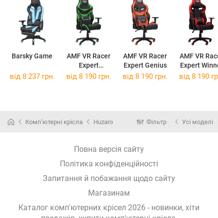
Barsky Game
AMF VR Racer
AMF VR Racer
AMF VR Rac
Expert
Expert Genius
Expert Winn
Champion
від 8 237 грн.
від 8 190 грн.
від 8 190 грн.
від 8 190 гр
Комп'ютерні крісла
Huzaro
Фільтр
Усі моделі
Повна версія сайту
Політика конфіденційності
Запитання й побажання щодо сайту
Магазинам
Каталог комп'ютерних крісел 2026 - новинки, хіти