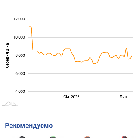
 000
 000
 000
 000
 000
0
12 000
10 000
Середня ціна
8 000
10 000
6 000
4 000
Січ. 2027
Лип.
Січ. 2026
Лип.
L
Рекомендуємо