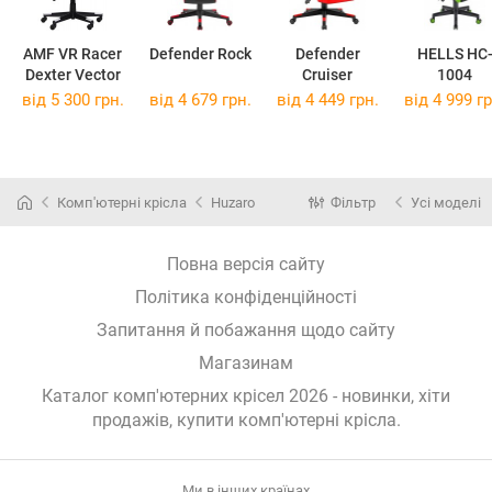
AMF VR Racer
Defender Rock
Defender
HELLS HC
Dexter Vector
Cruiser
1004
від 5 300 грн.
від 4 679 грн.
від 4 449 грн.
від 4 999 гр
Комп'ютерні крісла
Huzaro
Фільтр
Усі моделі
Повна версія сайту
Політика конфіденційності
Запитання й побажання щодо сайту
Магазинам
Каталог комп'ютерних крісел 2026 - новинки, хіти
продажів,
купити комп'ютерні крісла
.
Ми в інших країнах