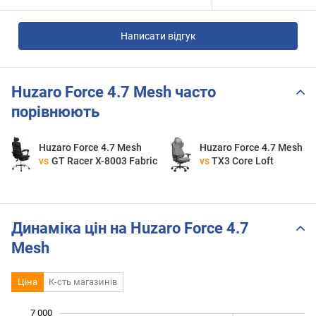
Написати відгук
Huzaro Force 4.7 Mesh часто
порівнюють
Huzaro Force 4.7 Mesh
Huzaro Force 4.7 Mesh
vs
GT Racer X-8003 Fabric
vs
ТX3 Core Loft
Динаміка цін на Huzaro Force 4.7
Mesh
Ціна
К-сть магазинів
7 000
 500
 000
 500