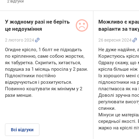
2
відгуки
У жодному разі не беріть
Можливо є кра
це недоуміння
варіанти за так
2 лютого 2024
26 вересня 2024
Огидне крісло, 1 болт не підходить
Не дуже надійне, 
по кріпленню, саме собою жорстке,
Користуюсь крісло
як табуретка. Скрипить, хитається,
Одразу скажу, що 
подушка за 1 місяць просіла у 2 рази.
крісла більше ніж
Підлокітники постійно
Із хорошого мені 
відкручуються і розхитуються.
підлокотники на р
Повинно коштувати як мінімум у 2
пластмасса як на 
рази менше.
Доволі зручна по
регулювати висоту
спинки.
Мінуси це матері
середньої якості. 
жарко на кріслі пі
Всі відгуки