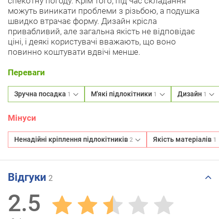
спекотну погоду. Крім того, під час складання
можуть виникати проблеми з різьбою, а подушка
швидко втрачає форму. Дизайн крісла
привабливий, але загальна якість не відповідає
ціні, і деякі користувачі вважають, що воно
повинно коштувати вдвічі менше.
Переваги
Зручна посадка
М'які підлокітники
Дизайн
1
1
1
Мінуси
Ненадійні кріплення підлокітників
Якість матеріалів
2
1
Відгуки
2
2.5