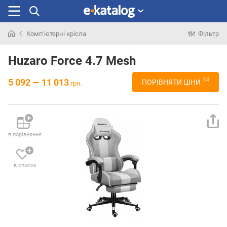
Комп'ютерні крісла
Фільтр
Шукали
раніше
Huzaro Force 4.7 Mesh
34
5 092 — 11 013
ПОРІВНЯТИ ЦІНИ
грн.
в порівняння
в список