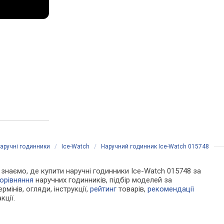
аручні годинники
/
Ice-Watch
/
Наручний годинник Ice-Watch 015748
и знаємо, де купити наручні годинники Ice-Watch 015748 за
орівняння
наручних годинників, підбір моделей за
рмінів, огляди, інструкції,
рейтинг
товарів,
рекомендації
кції.