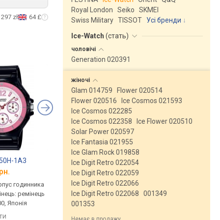
Royal London
Seiko
SKMEI
297 zł
64 £
Swiss Military
TISSOT
Усі бренди
Ice-Watch
(
стать
)
чоловічі
Generation 020391
жіночі
Glam 014759
Flower 020514
Flower 020516
Ice Cosmos 021593
Ice Cosmos 022285
Ice Cosmos 022358
Ice Flower 020510
Solar Power 020597
Ice Fantasia 021955
Ice Glam Rock 019858
250H-1A3
Casio LRW-250H-1A1
Casio LRW-250H-4A
Ice Digit Retro 022054
рн.
від 4 430 грн.
від 4 660 грн.
Ice Digit Retro 022059
Ice Digit Retro 022066
рпус годинника
кварцові, корпус годинника
кварцові, корпус го
Ice Digit Retro 022068
001349
інець: ремінець
пластик, ремінець: ремінець
пластик, ремінець: р
0, Японія
каучук, WR 100, Японія
каучук, WR 100, Японі
001353
яти
порівняти
порівняти
Немає в продажу