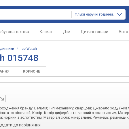
тільки наручні годинники
обутова техніка
Клімат
Дім
Дитячі товари
Авто
одинники
/
Ice-Watch
ch 015748
ТАННЯ
КОРИСНЕ
 походження бренду: Бельгія; Тип механізму: кварцові; Джерело ходу (жив
лата: стрілочний; Колір: Колір циферблата: чорний з золотистим; Матер
а: чорний з золотистим; Матеріал скла: мінеральне; Ремінець: ремінець 
додати до порівняння