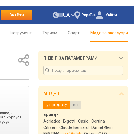
UA
Знайти
Україна
Увійти
Інструмент
Туризм
Спорт
Мода та аксесуари
ПІДБІР ЗА ПАРАМЕТРАМИ
МОДЕЛІ
у продажу
всі
лення):
Бренди
іал корпуса:
Adriatica
Bigotti
Casio
Certina
каучук
Citizen
Claude Bernard
Daniel Klein
FESTINA
Ice-Watch
Orient
Q&Q