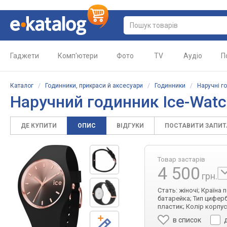
Гаджети
Комп'ютери
Фото
TV
Аудіо
П
Каталог
/
Годинники, прикраси й аксесуари
/
Годинники
/
Наручні г
Наручний годинник Ice-Wat
ДЕ КУПИТИ
ОПИС
ВІДГУКИ
ПОСТАВИТИ ЗАПИ
Товар застарів
4 500
грн.
Стать: жіночі; Країна
батарейка; Тип циферб
пластик; Колір корпус
в список