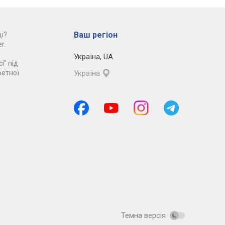
Ваш регіон
і?
r.
Україна
,
UA
і" під
ретної
Україна
Темна версія