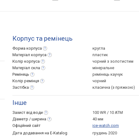
Корпус та ремінець
Форма
корпуса
кругла
Матеріал
корпуса
пластик
Колір
корпуса
чорний з золотистим
Матеріал
скла
мінеральне
Ремінець
ремінець каучук
Колір
ремінця
чорний
Застібка
класична (з пряжкою)
Інше
Захист від
води
100 WR / 10 ATM
Діаметр /
ширина
40 мм
Офіційний сайт
ice-watch.com
Дата додавання на E-Katalog
грудень 2020