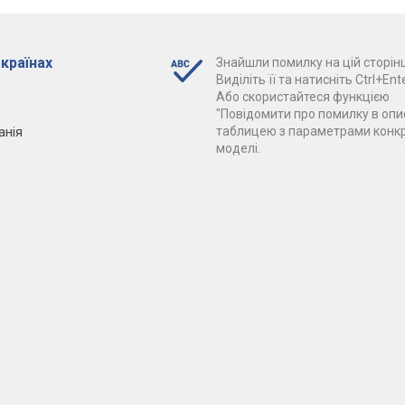
 країнах
Знайшли помилку на цій сторінц
Виділіть її та натисніть Ctrl+Ente
Або скористайтеся функцією
"Повідомити про помилку в опис
анія
таблицею з параметрами конк
моделі.