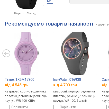
Відео
Фото
3
6
Рекомендуємо товари в наявності
Наручні 
Timex TX5M17300
Ice-Watch 016938
Casi
від 4 545 грн.
від 4 700 грн.
від 
кварцові, корпус годинника
кварцові, корпус годинника
квар
пластик, ремінець: ремінець
пластик, ремінець: ремінець
плас
каучук, WR 100, США
каучук, WR 100, Бельгія
кауч
порівняти
порівняти