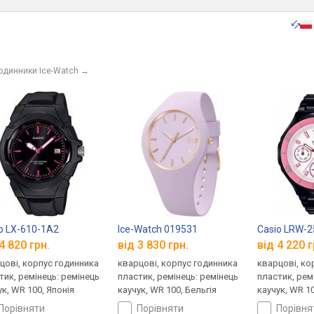
годинники Ice-Watch
→
o LX-610-1A2
Ice-Watch 019531
Casio LRW-
4 820 грн.
від 3 830 грн.
від 4 220 г
цові, корпус годинника
кварцові, корпус годинника
кварцові, ко
тик, ремінець: ремінець
пластик, ремінець: ремінець
пластик, рем
ук, WR 100, Японія
каучук, WR 100, Бельгія
каучук, WR 10
порівняти
порівняти
порівн