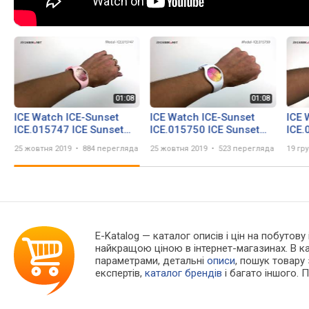
ICE Watch ICE-Sunset
ICE Watch ICE-Sunset
ICE 
ICE.015747 ICE Sunset
ICE.015750 ICE Sunset
ICE.
Pink rozm. M -
California rozm. M -
Midn
25 жовтня 2019
884 перегляда
25 жовтня 2019
523 перегляда
19 гр
Zegarek.net
Zegarek.net
Zega
E-Katalog
— каталог описів і цін на побутову
найкращою ціною в інтернет-магазинах. В 
параметрами, детальні
описи
, пошук товару
експертів,
каталог брендів
і багато іншого. 