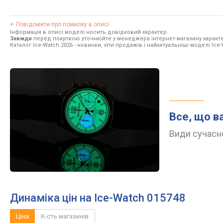
Повідомити про помилку в описі
Інформація в описі моделі носить довідковий характер.
Завжди
перед покупкою уточнюйте у менеджера інтернет-магазину характе
Каталог Ice-Watch 2026
- новинки, хіти продажів і найактуальніші моделі Ice-
Все, що в
Види сучасно
Динаміка цін на Ice-Watch 015748
Ціна
К-сть магазинів