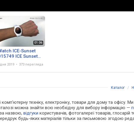
Watch ICE-Sunset
015749 ICE Sunset
ight rozm. M -
удня 2019
373 перегляда
rek.net
Каталог
/
Н
 і комп'ютерну техніку, електроніку, товари для дому та офісу. М
каталозі можна знайти всю необхідну для вибору інформацію —
п
 за назвою,
відгуки
користувачів, фотогалереї товарів, глосарій те
Передрук будь-яких матеріалів тільки за письмовою згодою реда