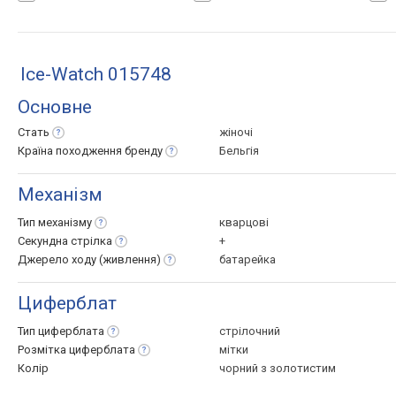
Ice-Watch 015748
Основне
Стать
жіночі
Країна походження
бренду
Бельгія
Механізм
Тип
механізму
кварцові
Секундна
стрілка
+
Джерело ходу
(живлення)
батарейка
Циферблат
Тип
циферблата
стрілочний
Розмітка
циферблата
мітки
Колір
чорний з золотистим