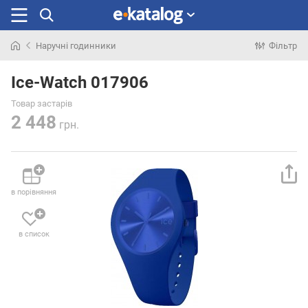
Наручні годинники
Фільтр
Шукали
раніше
Ice-Watch 017906
Товар застарів
2 448
грн.
в порівняння
в список