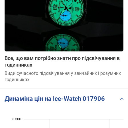
Все, що вам потрібно знати про підсвічування в
годинниках
Види сучасного підсвічування у звичайних і розумних
годинниках
Динаміка цін на Ice-Watch 017906
 400
 600
 800
 200
 000
 000
500
3 500