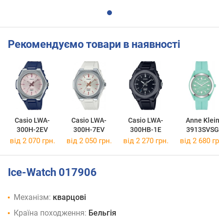
Рекомендуємо товари в наявності
Casio LWA-
Casio LWA-
Casio LWA-
Anne Klei
300H-2EV
300H-7EV
300HB-1E
3913SVSG
від 2 070 грн.
від 2 050 грн.
від 2 270 грн.
від 2 680 гр
Ice-Watch 017906
Механізм:
кварцові
Країна походження:
Бельгія