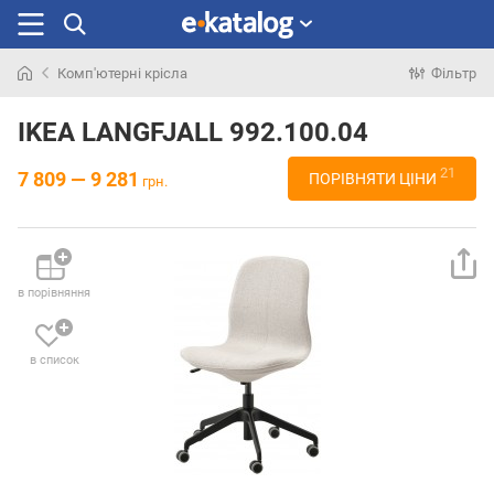
Комп'ютерні крісла
Фільтр
Шукали
раніше
IKEA LANGFJALL 992.100.04
21
7 809 — 9 281
ПОРІВНЯТИ ЦІНИ
грн.
в порівняння
в список