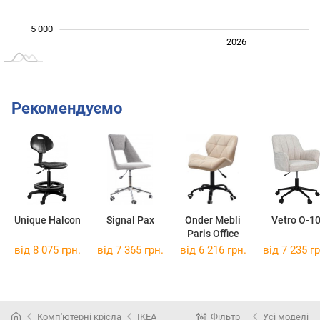
5 000
2024
2025
2028
2026
L
Рекомендуємо
Unique Halcon
Signal Pax
Onder Mebli
Vetro O-1
Paris Office
від 8 075 грн.
від 7 365 грн.
від 6 216 грн.
від 7 235 гр
Комп'ютерні крісла
IKEA
Фільтр
Усі моделі