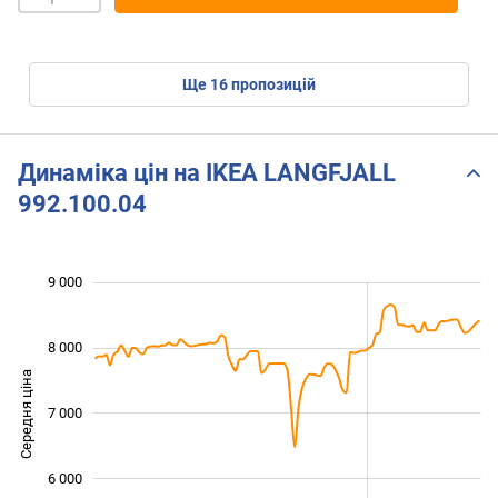
ще
16
пропозицій
Динаміка цін на IKEA LANGFJALL
992.100.04
9 000
 000
 000
 500
 500
 500
 500
 000
8 000
Середня ціна
7 000
5 000
6 000