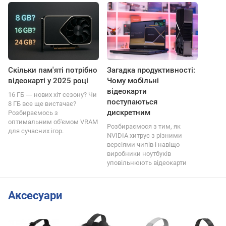
Скільки пам'яті потрібно
Загадка продуктивності:
відеокарті у 2025 році
Чому мобільні
відеокарти
16 ГБ ― нових хіт сезону? Чи
поступаються
8 ГБ все ще вистачає?
дискретним
Розбираємось з
оптимальним об'ємом VRAM
Розбираємося з тим, як
для сучасних ігор.
NVIDIA хитрує з різними
версіями чипів і навіщо
виробники ноутбуків
уповільнюють відеокарти
Аксесуари