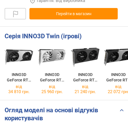
Гарантія: від виробника
Перейти в магазин
Серія INNO3D Twin (ігрові)
INNO3D
INNO3D
INNO3D
INNO3D
GeForce RTX
GeForce RTX
GeForce RTX
GeForce R
5070 TWIN X2
5060 TWIN X2
5060 TWIN X2
5060 Ti 8G
від
від
від
від
OC WHITE
TWIN X2
34 810 грн.
25 960 грн.
21 240 грн.
22 072 грн
Огляд моделі на основі відгуків
користувачів