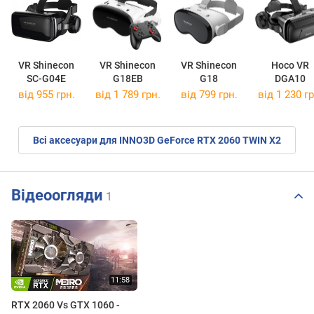
VR Shinecon
VR Shinecon
VR Shinecon
Hoco VR
SC-G04E
G18EB
G18
DGA10
від 955 грн.
від 1 789 грн.
від 799 грн.
від 1 230 гр
Всі аксесуари для INNO3D GeForce RTX 2060 TWIN X2
Відеоогляди
1
RTX 2060 Vs GTX 1060 -