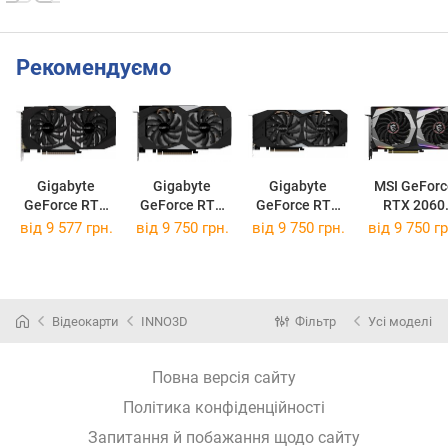
Рекомендуємо
Gigabyte
Gigabyte
Gigabyte
MSI GeForc
GeForce RTX
GeForce RTX
GeForce RTX
RTX 2060
2060 OC rev.
2060 OC 6G
2060
GAMING Z 
від 9 577 грн.
від 9 750 грн.
від 9 750 грн.
від 9 750 гр
2.0
WINDFORCE
OC 6G
Відеокарти
INNO3D
Фільтр
Усі моделі
Повна версія сайту
Політика конфіденційності
Запитання й побажання щодо сайту