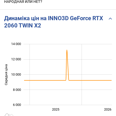
НАРОДНАЯ ИЛИ НЕТ?
Динаміка цін на INNO3D GeForce RTX
2060 TWIN X2
 000
 000
 000
 000
 000
 000
14 000
12 000
Середня ціна
10 000
10 000
8 000
6 000
2024
2027
2025
2026
L