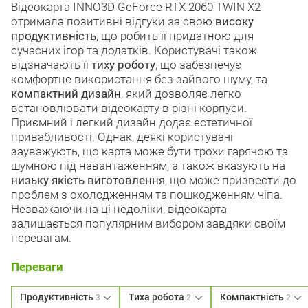
Відеокарта INNO3D GeForce RTX 2060 TWIN X2
отримала позитивні відгуки за свою
високу
продуктивність
, що робить її придатною для
сучасних ігор та додатків. Користувачі також
відзначають її
тиху роботу
, що забезпечує
комфортне використання без зайвого шуму, та
компактний дизайн
, який дозволяє легко
встановлювати відеокарту в різні корпуси.
Приємний і легкий дизайн додає естетичної
привабливості. Однак, деякі користувачі
зауважують, що карта може бути трохи гарячою та
шумною під навантаженням, а також вказують на
низьку якість виготовлення
, що може призвести до
проблем з охолодженням та пошкодженням чіпа.
Незважаючи на ці недоліки, відеокарта
залишається популярним вибором завдяки своїм
перевагам.
Переваги
Продуктивність
Тиха робота
Компактність
3
2
2