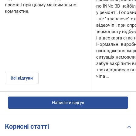
просте і при цьому максимально
по INNo 3D найбіл
компактне.
у ремонті. Головн
- це "плаваюче" о
відеочіпі, при спр
термопасту відбув
і відеокарта стає
Нормальні виробн
охолодження жорст
ситуація неможли
забув закріпити в
трохи відвисає вн
чіпа …
Всі відгуки
Написати відгук
Корисні статті