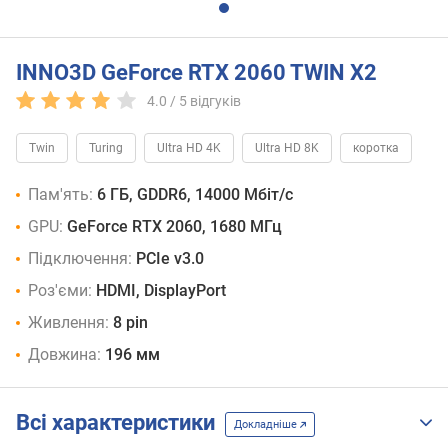
INNO3D GeForce RTX 2060 TWIN X2
4.0 /
5
відгуків
Twin
Turing
Ultra HD 4K
Ultra HD 8K
коротка
Пам'ять:
6 ГБ, GDDR6, 14000 Мбіт/с
GPU:
GeForce RTX 2060, 1680 МГц
Підключення:
PCIe v3.0
Роз'єми:
HDMI, DisplayPort
Живлення:
8 pin
Довжина:
196 мм
Всі характеристики
Докладніше