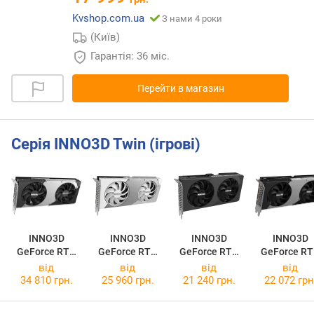
Kvshop.com.ua
З нами 4 роки
(Київ)
Гарантія: 36 міс.
Перейти в магазин
Серія INNO3D Twin (ігрові)
INNO3D
INNO3D
INNO3D
INNO3D
GeForce RTX
GeForce RTX
GeForce RTX
GeForce R
5070 TWIN X2
5060 TWIN X2
5060 TWIN X2
5060 Ti 8G
від
від
від
від
OC WHITE
TWIN X2
34 810 грн.
25 960 грн.
21 240 грн.
22 072 грн