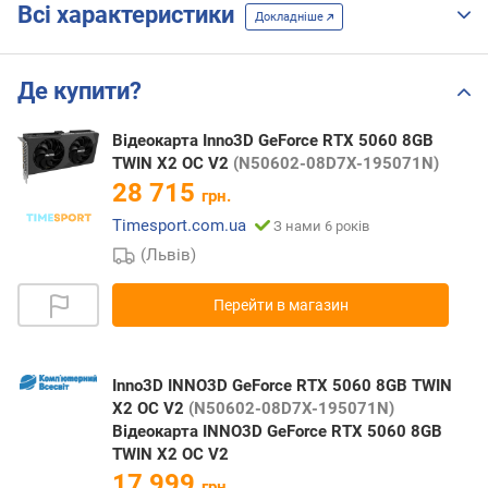
Всі характеристики
Докладніше
Де купити?
Відеокарта Inno3D GeForce RTX 5060 8GB
TWIN X2 OC V2
(N50602-08D7X-195071N)
28 715
грн.
Timesport.com.ua
З нами 6 років
(Львів)
Перейти в магазин
Inno3D INNO3D GeForce RTX 5060 8GB TWIN
X2 OC V2
(N50602-08D7X-195071N)
Відеокарта INNO3D GeForce RTX 5060 8GB
TWIN X2 OC V2
17 999
грн.