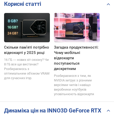
Корисні статті
Скільки пам'яті потрібно
Загадка продуктивності:
відеокарті у 2025 році
Чому мобільні
відеокарти
16 ГБ ― нових хіт сезону? Чи
поступаються
8 ГБ все ще вистачає?
дискретним
Розбираємось з
оптимальним об'ємом VRAM
Розбираємося з тим, як
для сучасних ігор.
NVIDIA хитрує з різними
версіями чипів і навіщо
виробники ноутбуків
уповільнюють відеокарти
Динаміка цін на INNO3D GeForce RTX