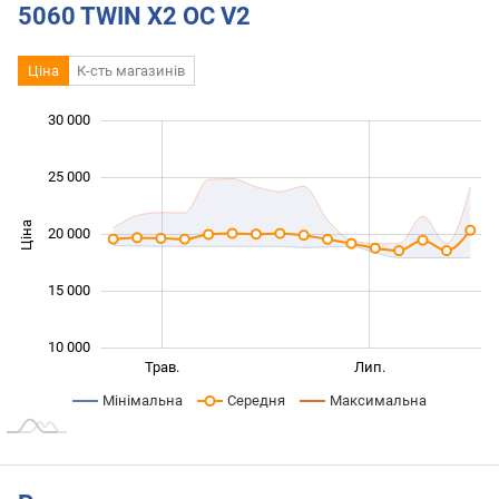
5060 TWIN X2 OC V2
Ціна
К-сть магазинів
 000
 000
 000
 000
0
30 000
25 000
Ціна
20 000
14 000
15 000
10 000
Бер.
Вер.
Трав.
Лип.
L
Мінімальна
Середня
Максимальна