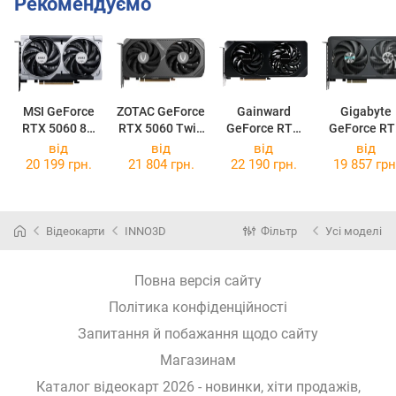
Рекомендуємо
MSI GeForce
ZOTAC GeForce
Gainward
Gigabyte
RTX 5060 8G
RTX 5060 Twin
GeForce RTX
GeForce R
VENTUS 2X OC
Edge OC
5060 Ghost
5060 EAGLE
від
від
від
від
8G
20 199 грн.
21 804 грн.
22 190 грн.
19 857 грн
Відеокарти
INNO3D
Фільтр
Усі моделі
Повна версія сайту
Політика конфіденційності
Запитання й побажання щодо сайту
Магазинам
Каталог відеокарт 2026 - новинки, хіти продажів,