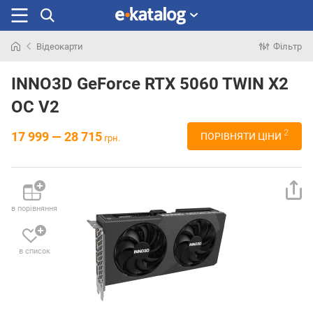
Відеокарти
Фільтр
Шукали
раніше
INNO3D GeForce RTX 5060 TWIN X2
OC V2
2
17 999 — 28 715
ПОРІВНЯТИ ЦІНИ
грн.
в порівняння
в список