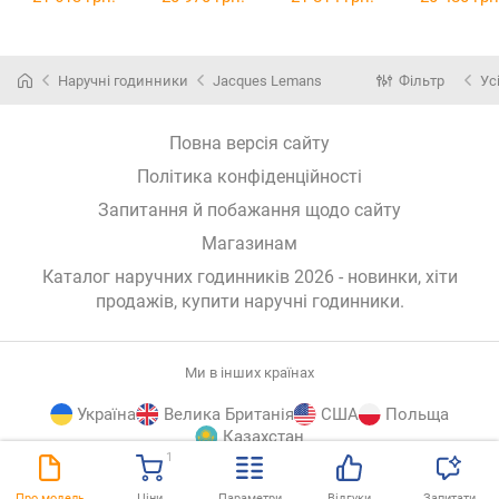
Edition
Cavaliers
T116.617.36.0
Edition
51.02
T116.617.36
51.01
Наручні годинники
Jacques Lemans
Фільтр
Ус
Повна версія сайту
Політика конфіденційності
Запитання й побажання щодо сайту
Магазинам
Каталог наручних годинників 2026 - новинки, хіти
продажів,
купити наручні годинники
.
Ми в інших країнах
Україна
Велика Британія
США
Польща
Казахстан
1
E-
© E-Katalog, 2026
ВГОРУ
Про модель
Ціни
Параметри
Відгуки
Запитати