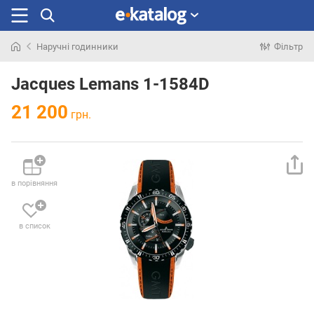
Наручні годинники
Фільтр
Шукали
раніше
Jacques Lemans 1-1584D
21 200
грн.
в порівняння
в список