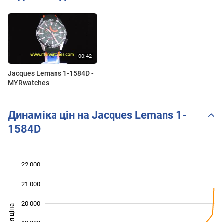
Jacques Lemans 1-1584D -
MYRwatches
Динаміка цін на Jacques Lemans 1-
1584D
22 000
 000
 000
 000
21 000
20 000