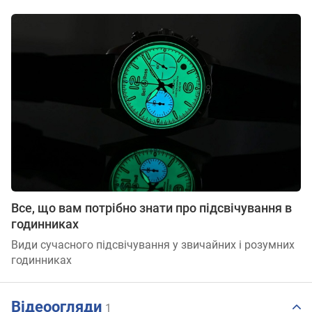
Все, що вам потрібно знати про підсвічування в
годинниках
Види сучасного підсвічування у звичайних і розумних
годинниках
Відеоогляди
1