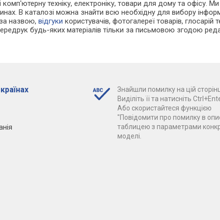
 і комп'ютерну техніку, електроніку, товари для дому та офісу. 
инах. В каталозі можна знайти всю необхідну для вибору інфо
 за назвою,
відгуки
користувачів, фотогалереї товарів, глосарій те
Передрук будь-яких матеріалів тільки за письмовою згодою реда
 країнах
Знайшли помилку на цій сторінц
Виділіть її та натисніть Ctrl+Ente
Або скористайтеся функцією
"Повідомити про помилку в опис
анія
таблицею з параметрами конк
моделі.