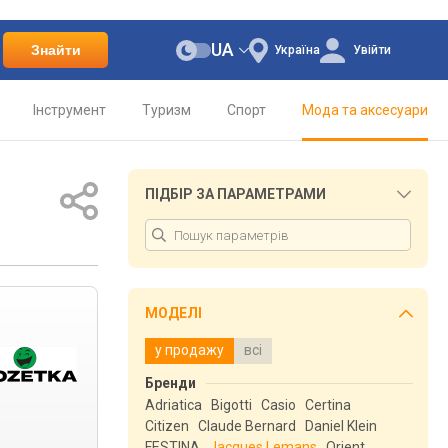
UA
Знайти
Україна
Увійти
Інструмент
Туризм
Спорт
Мода та аксесуари
ПІДБІР ЗА ПАРАМЕТРАМИ
МОДЕЛІ
у продажу
всі
Бренди
Adriatica
Bigotti
Casio
Certina
Citizen
Claude Bernard
Daniel Klein
FESTINA
Jacques Lemans
Orient