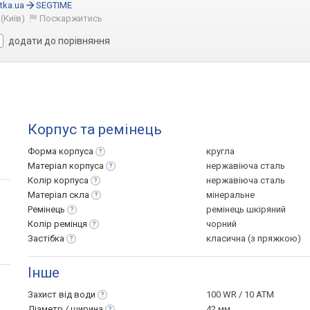
tka.ua
SEGTIME
(Київ)
Поскаржитись
додати до порівняння
Корпус та ремінець
Форма
корпуса
кругла
Матеріал
корпуса
нержавіюча сталь
Колір
корпуса
нержавіюча сталь
Матеріал
скла
мінеральне
Ремінець
ремінець шкіряний
Колір
ремінця
чорний
Застібка
класична (з пряжкою)
Інше
Захист від
води
100 WR / 10 ATM
Діаметр /
ширина
42 мм