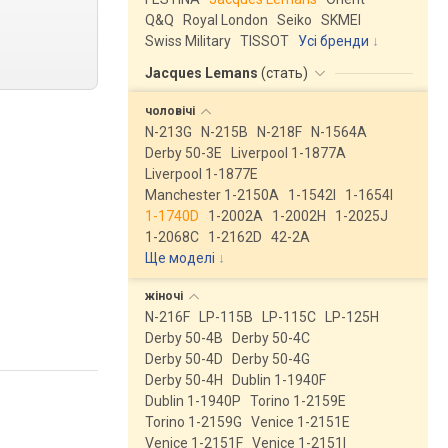
Q&Q
Royal London
Seiko
SKMEI
Swiss Military
TISSOT
Усі бренди
Jacques Lemans
(
стать
)
чоловічі
N-213G
N-215B
N-218F
N-1564A
Derby 50-3E
Liverpool 1-1877A
Liverpool 1-1877E
Manchester 1-2150A
1-1542I
1-1654I
1-1740D
1-2002A
1-2002H
1-2025J
1-2068C
1-2162D
42-2A
Ще моделі
↓
жіночі
N-216F
LP-115B
LP-115C
LP-125H
Derby 50-4B
Derby 50-4C
Derby 50-4D
Derby 50-4G
Derby 50-4H
Dublin 1-1940F
Dublin 1-1940P
Torino 1-2159E
Torino 1-2159G
Venice 1-2151E
Venice 1-2151F
Venice 1-2151I