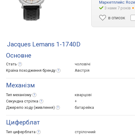
Маркетплейс:
Roze
З нами 7 років
в список
Jacques Lemans 1-1740D
Основне
Стать
чоловічі
Країна походження
бренду
Австрія
Механізм
Тип
механізму
кварцові
Секундна
стрілка
+
Джерело ходу
(живлення)
батарейка
Циферблат
Тип
циферблата
стрілочний