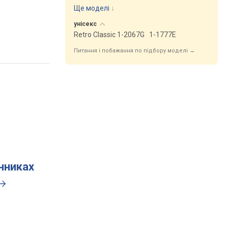
Ще моделі
↓
унісекс
Retro Classic 1-2067G
1-1777E
Питання і побажання по підбору моделі →
инниках