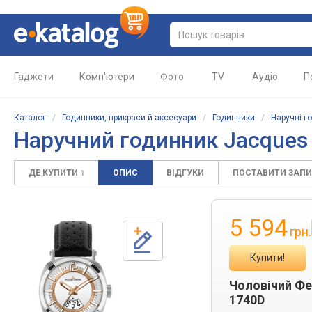
Гаджети
Комп'ютери
Фото
TV
Аудіо
П
Каталог
/
Годинники, прикраси й аксесуари
/
Годинники
/
Наручні г
Наручний годинник Jacques
ДЕ КУПИТИ
ОПИС
ВІДГУКИ
ПОСТАВИТИ ЗАП
1
5 594
грн.
Купити!
Чоловічий Ф
1740D