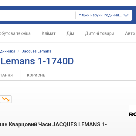
тільки наручні годинники
обутова техніка
Клімат
Дім
Дитячі товари
Авто
одинники
/
Jacques Lemans
 Lemans 1-1740D
ИТАННЯ
КОРИСНЕ
ешн Кварцовий Часи JACQUES LEMANS 1-