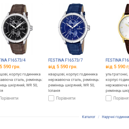
INA F16573/4
FESTINA F16573/7
FESTINA F1
5 590 грн.
від 5 590 грн.
від 5 590 г
цові, корпус годинника
кварцові, корпус годинника
ультратонкі,
авіюча сталь, ремінець:
нержавіюча сталь, ремінець:
корпус годи
нець шкіряний, WR 50,
ремінець шкіряний, WR 50,
нержавіюча с
ія
Іспанія
ремінець шкі
Іспанія
порівняти
порівняти
порівн
Каталог
/
Наручні годинн