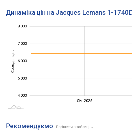
Динаміка цін на Jacques Lemans 1-1740
8 000
3 000
3 500
4 500
5 500
6 500
9 000
2 000
7 000
Середня ціна
6 000
4 000
5 000
4 000
Січ. 2027
Лип.
Січ. 2025
L
Рекомендуємо
Порівняти в таблиці
→