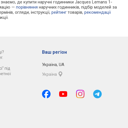
Ми знаємо, де купити наручні годинники Jacques Lemans 1-
рмацію —
порівняння
наручних годинників, підбір моделей за
рмінів, огляди, інструкції,
рейтинг
товарів,
рекомендації
кції.
Ваш регіон
і?
r.
Україна
,
UA
і" під
ретної
Україна