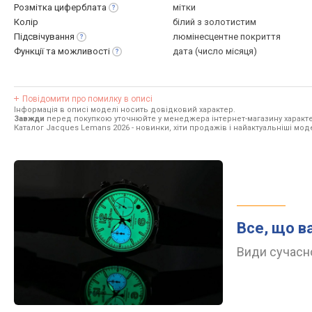
Розмітка
циферблата
мітки
Колір
білий з золотистим
Підсвічування
люмінесцентне покриття
Функції та
можливості
дата (число місяця)
Повідомити про помилку в описі
Інформація в описі моделі носить довідковий характер.
Завжди
перед покупкою уточнюйте у менеджера інтернет-магазину характе
Каталог Jacques Lemans 2026
- новинки, хіти продажів і найактуальніші мо
Все, що в
Види сучасно