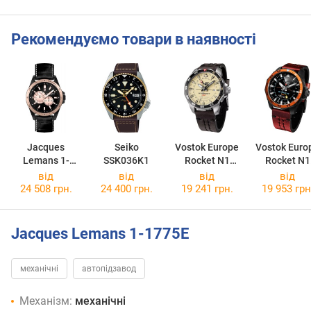
Рекомендуємо товари в наявності
Jacques
Seiko
Vostok Europe
Vostok Euro
Lemans 1-
SSK036K1
Rocket N1
Rocket N1
1775F
NH34-225A713
NH34-225C7
від
від
від
від
24 508 грн.
24 400 грн.
19 241 грн.
19 953 грн
Jacques Lemans 1-1775E
механічні
автопідзавод
Механізм:
механічні