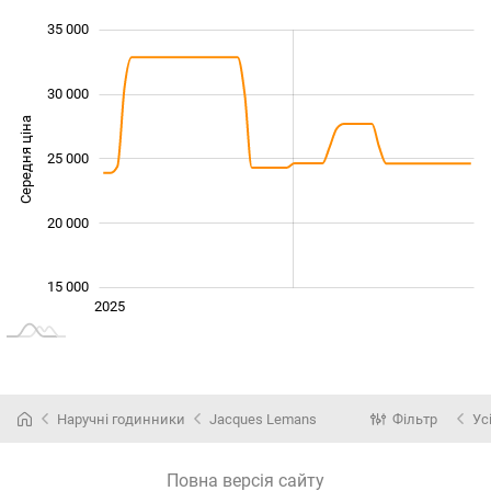
 000
 000
 000
 000
 000
 000
 000
35 000
30 000
Середня ціна
18 000
25 000
20 000
15 000
Січ. 2025
2027
2026
2025
L
Наручні годинники
Jacques Lemans
Фільтр
Ус
Повна версія сайту