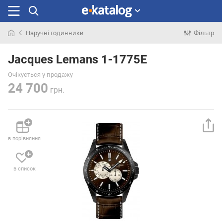
Наручні годинники
Фільтр
Шукали
раніше
Jacques Lemans 1-1775E
Очікується у продажу
24 700
грн.
в порівняння
в список