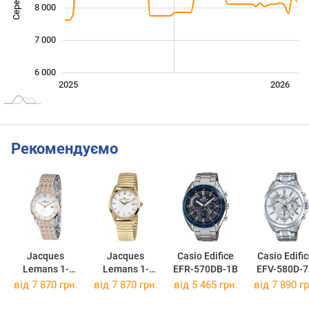
8 000
7 000
6 000
Січ. 2025
Лип.
2027
2025
2026
L
Рекомендуємо
Jacques
Jacques
Casio Edifice
Casio Edifi
Lemans 1-
Lemans 1-
EFR-570DB-1B
EFV-580D-
1852D
1769M
від 7 870 грн.
від 7 870 грн.
від 5 465 грн.
від 7 890 гр