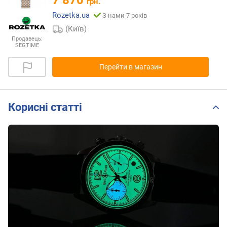
7 870
грн.
Rozetka.ua
З нами 7 років
(Київ)
Продавець:
SEGTIME
Перейти в магазин
Корисні статті