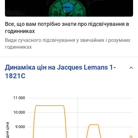
Все, що вам потрібно знати про підсвічування в
годинниках
Види сучасного підсвічування у звичайних і розумних
годинниках
Динаміка цін на Jacques Lemans 1-
1821C
11 000
 000
 000
 000
10 000
Середня ціна
9 000
10 000