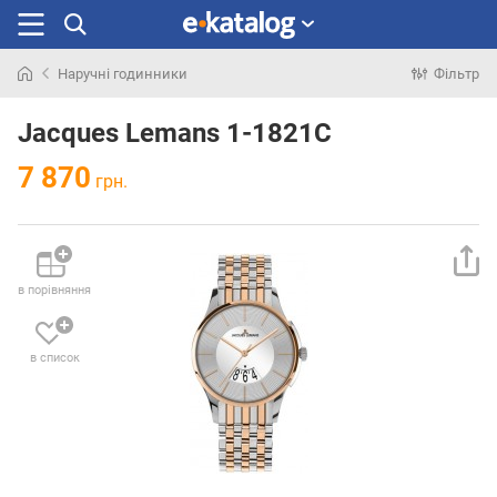
Наручні годинники
Фільтр
Шукали
раніше
Jacques Lemans 1-1821C
7 870
грн.
в порівняння
в список