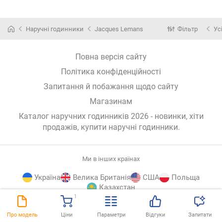
Наручні годинники
Jacques Lemans
Фільтр
Ус
Повна версія сайту
Політика конфіденційності
Запитання й побажання щодо сайту
Магазинам
Каталог наручних годинників 2026 - новинки, хіти
продажів,
купити наручні годинники
.
Ми в інших країнах
Україна
Велика Британія
США
Польща
Казахстан
1
E-
© E-Katalog, 2026
ВГОРУ
Про модель
Ціни
Параметри
Відгуки
Запитати
Katalog