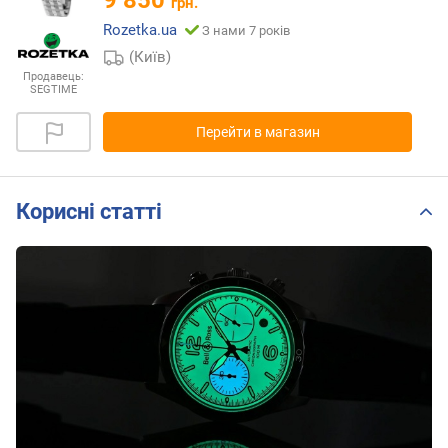
9 850
грн.
Rozetka.ua
З нами 7 років
(Київ)
Продавець:
SEGTIME
Перейти в магазин
Корисні статті