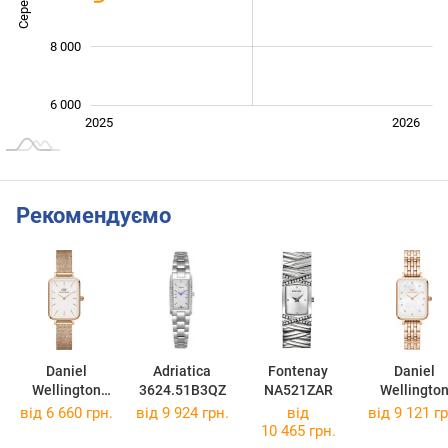
8 000
6 000
Січ. 2025
Лип.
2027
2025
2026
L
Рекомендуємо
Daniel
Adriatica
Fontenay
Daniel
Wellington
3624.51B3QZ
NA521ZAR
Wellingto
DW00100578
DW0010062
від 6 660 грн.
від 9 924 грн.
від
від 9 121 гр
10 465 грн.