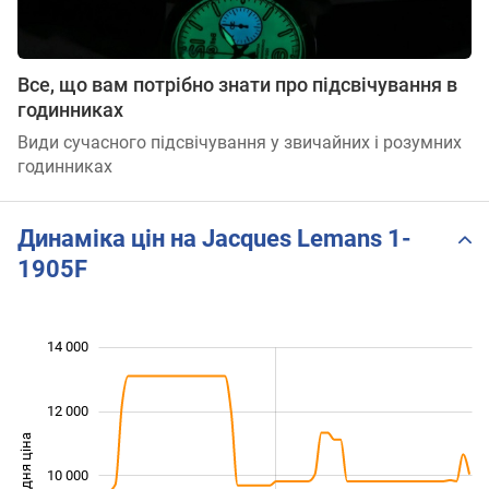
Все, що вам потрібно знати про підсвічування в
годинниках
Види сучасного підсвічування у звичайних і розумних
годинниках
Динаміка цін на Jacques Lemans 1-
1905F
 000
 000
 000
 000
 000
 000
14 000
12 000
Середня ціна
10 000
10 000