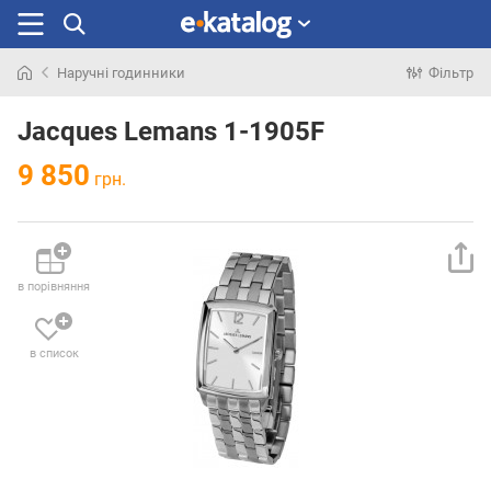
Наручні годинники
Фільтр
Шукали
раніше
Jacques Lemans 1-1905F
9 850
грн.
в порівняння
в список