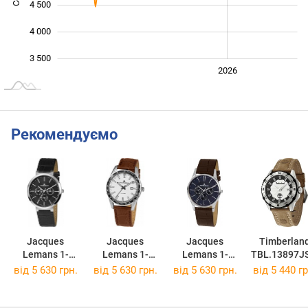
4 500
4 000
3 500
2024
2025
2028
2026
L
Рекомендуємо
Jacques
Jacques
Jacques
Timberlan
Lemans 1-
Lemans 1-
Lemans 1-
TBL.13897JS
1950A
2022C
1951C
4
від 5 630 грн.
від 5 630 грн.
від 5 630 грн.
від 5 440 гр