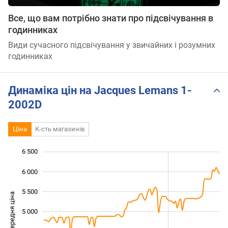
Все, що вам потрібно знати про підсвічування в
годинниках
Види сучасного підсвічування у звичайних і розумних
годинниках
Динаміка цін на Jacques Lemans 1-
2002D
Ціна
К-сть магазинів
6 500
 500
 000
 000
6 000
5 500
Середня ціна
5 000
3 500