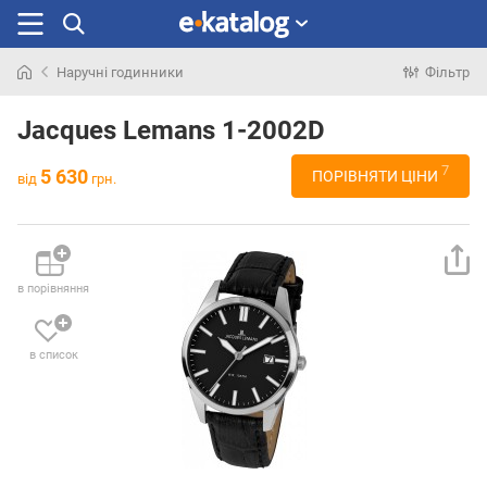
Наручні годинники
Фільтр
Шукали
раніше
Jacques Lemans 1-2002D
7
5 630
ПОРІВНЯТИ ЦІНИ
від
грн.
в порівняння
в список