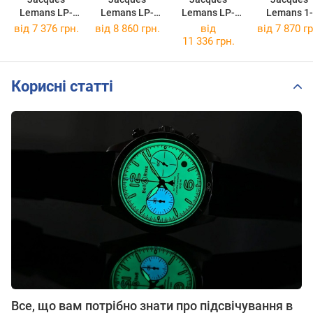
Lemans LP-
Lemans LP-
Lemans LP-
Lemans 1-
115B
115C
125H
2031G
від 7 376 грн.
від 8 860 грн.
від
від 7 870 гр
11 336 грн.
Корисні статті
Все, що вам потрібно знати про підсвічування в