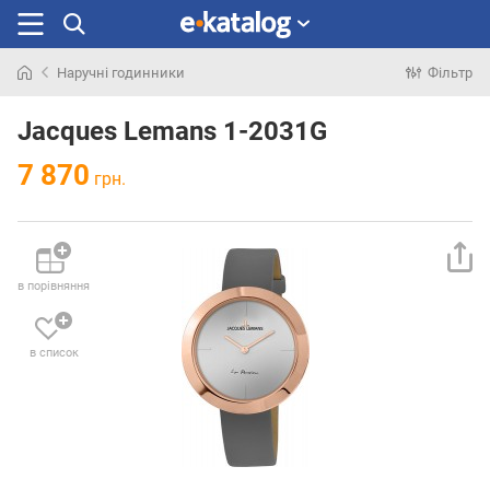
Наручні годинники
Фільтр
Шукали
раніше
Jacques Lemans 1-2031G
7 870
грн.
в порівняння
в список