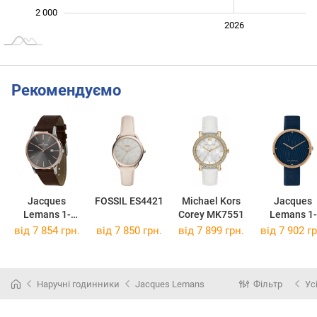
2 000
2024
2025
2028
2026
L
Рекомендуємо
Jacques
FOSSIL ES4421
Michael Kors
Jacques
Lemans 1-
Corey MK7551
Lemans 1-
1937E
2093J
від 7 854 грн.
від 7 850 грн.
від 7 899 грн.
від 7 902 гр
Наручні годинники
Jacques Lemans
Фільтр
Ус