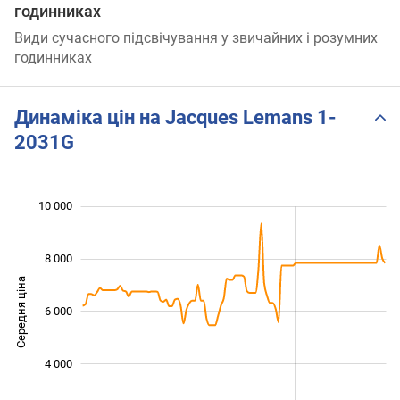
годинниках
Види сучасного підсвічування у звичайних і розумних
годинниках
Динаміка цін на Jacques Lemans 1-
2031G
 000
 000
 000
 000
 000
0
10 000
8 000
Середня ціна
6 000
10 000
4 000