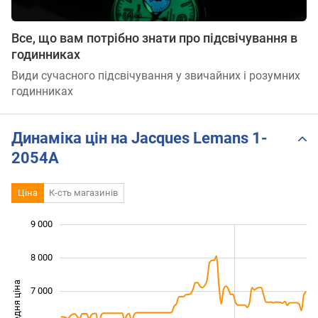
Все, що вам потрібно знати про підсвічування в
годинниках
Види сучасного підсвічування у звичайних і розумних
годинниках
Динаміка цін на Jacques Lemans 1-
2054A
Ціна
К-сть магазинів
 000
 500
 500
 500
 000
 000
9 000
8 000
Середня ціна
7 000
4 500