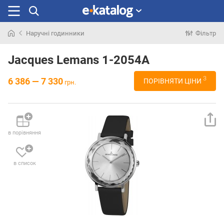
Наручні годинники
Фільтр
Шукали
раніше
Jacques Lemans 1-2054A
3
6 386 — 7 330
ПОРІВНЯТИ ЦІНИ
грн.
в порівняння
в список