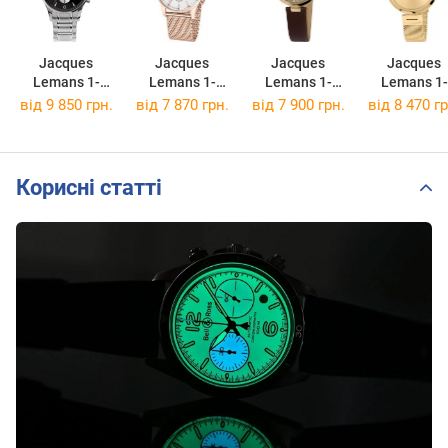
Jacques
Jacques
Jacques
Jacques
Lemans 1-
Lemans 1-
Lemans 1-
Lemans 1-
1654I
2025J
2035E
2110M
від 9 850 грн.
від 7 870 грн.
від 7 900 грн.
від 8 470 гр
Корисні статті