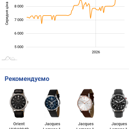
Середня ціна
8 000
10 000
7 000
6 000
5 000
2024
2025
2028
2026
L
Рекомендуємо
Orient
Jacques
Jacques
Jacques