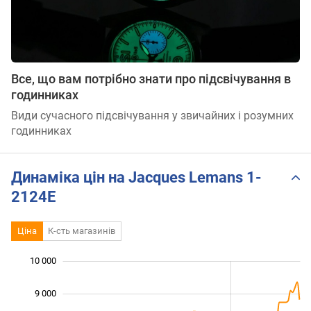
Все, що вам потрібно знати про підсвічування в
годинниках
Види сучасного підсвічування у звичайних і розумних
годинниках
Динаміка цін на Jacques Lemans 1-
2124E
Ціна
К-сть магазинів
10 000
 000
 000
 000
9 000