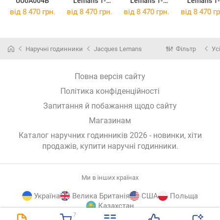
UU0A004B
Lemans 1-
Lemans 1-
Lemans 1-
1542G
1936F
2099A
від 8 470 грн.
від 8 470 грн.
від 8 470 грн.
від 8 470 гр
Наручні годинники
Jacques Lemans
Фільтр
Ус
Повна версія сайту
Політика конфіденційності
Запитання й побажання щодо сайту
Магазинам
Каталог наручних годинників 2026 - новинки, хіти
продажів,
купити наручні годинники
.
Ми в інших країнах
Україна
Велика Британія
США
Польща
Казахстан
7