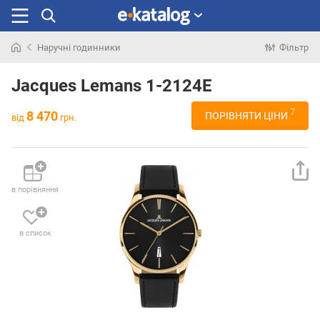
Наручні годинники
Фільтр
Шукали
раніше
Jacques Lemans 1-2124E
7
8 470
ПОРІВНЯТИ ЦІНИ
від
грн.
в порівняння
в список