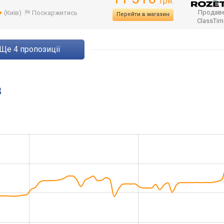
грн.
Продаве
(Київ)
Поскаржитись
Перейти в магазин
ClassTi
ще
4
пропозиції
B