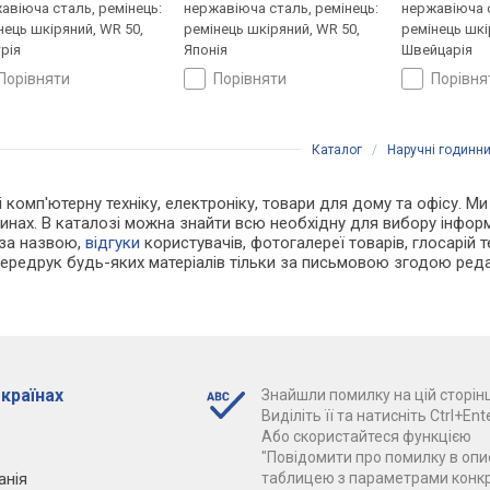
авіюча сталь, ремінець:
нержавіюча сталь, ремінець:
нержавіюча с
нець шкіряний, WR 50,
ремінець шкіряний, WR 50,
ремінець шкі
рія
Японія
Швейцарія
порівняти
порівняти
порівн
Каталог
/
Наручні годинн
 і комп'ютерну техніку, електроніку, товари для дому та офісу. 
инах. В каталозі можна знайти всю необхідну для вибору інфо
 за назвою,
відгуки
користувачів, фотогалереї товарів, глосарій те
Передрук будь-яких матеріалів тільки за письмовою згодою реда
 країнах
Знайшли помилку на цій сторінц
Виділіть її та натисніть Ctrl+Ente
Або скористайтеся функцією
"Повідомити про помилку в опис
анія
таблицею з параметрами конк