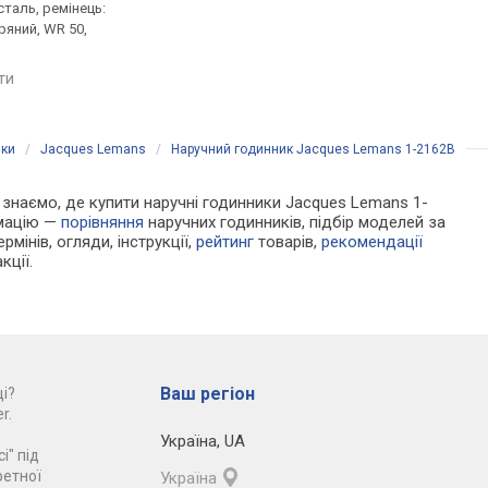
таль, ремінець:
нержавіюча сталь, ремінець:
нержавіюча сталь, р
ряний, WR 50,
ремінець шкіряний, WR 50,
ремінець шкіряний, W
Швейцарія
Швейцарія
яти
порівняти
порівняти
ики
/
Jacques Lemans
/
Наручний годинник Jacques Lemans 1-2162B
Ми знаємо, де купити наручні годинники Jacques Lemans 1-
рмацію —
порівняння
наручних годинників, підбір моделей за
рмінів, огляди, інструкції,
рейтинг
товарів,
рекомендації
кції.
Ваш регіон
і?
r.
Україна
,
UA
і" під
ретної
Україна