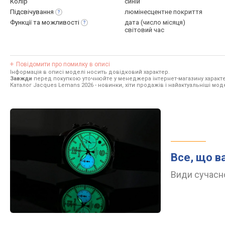
Колір
синій
Підсвічування
люмінесцентне покриття
Функції та
можливості
дата (число місяця)
світовий час
Повідомити про помилку в описі
Інформація в описі моделі носить довідковий характер.
Завжди
перед покупкою уточнюйте у менеджера інтернет-магазину характе
Каталог Jacques Lemans 2026
- новинки, хіти продажів і найактуальніші мо
Все, що в
Види сучасно