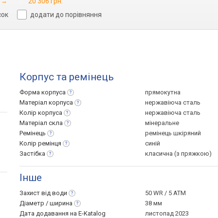
→
20 306 грн.
сок
додати до порівняння
Корпус та ремінець
Форма
корпуса
прямокутна
Матеріал
корпуса
нержавіюча сталь
Колір
корпуса
нержавіюча сталь
Матеріал
скла
мінеральне
Ремінець
ремінець шкіряний
Колір
ремінця
синій
Застібка
класична (з пряжкою)
Інше
Захист від
води
50 WR / 5 ATM
Діаметр /
ширина
38 мм
Дата додавання на E-Katalog
листопад 2023