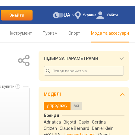
UA
Знайти
Україна
Увійти
Інструмент
Туризм
Спорт
Мода та аксесуари
ПІДБІР ЗА ПАРАМЕТРАМИ
к купити
МОДЕЛІ
у продажу
всі
Бренди
Adriatica
Bigotti
Casio
Certina
Citizen
Claude Bernard
Daniel Klein
FESTINA
Jacques Lemans
Orient