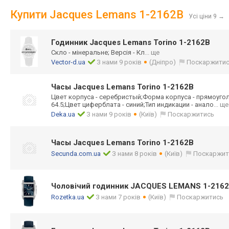
Купити Jacques Lemans 1-2162B
Усі ціни 9
→
Годинник Jacques Lemans Torino 1-2162B
Скло - мінеральне; Версія - Кл
... ще
Vector-d.ua
З нами 9 років
(Дніпро)
Поскаржити
Часы Jacques Lemans Torino 1-2162B
Цвет корпуса - серебристый;Фор
ма корпуса - прямоуго
64.5;Цвет циферблата - синий;Тип индикации - анало
... ще
Deka.ua
З нами 9 років
(Київ)
Поскаржитись
Часы Jacques Lemans Torino 1-2162B
Secunda.com.ua
З нами 8 років
(Київ)
Поскаржит
Чоловічий годинник JACQUES LEMANS 1-216
Rozetka.ua
З нами 7 років
(Київ)
Поскаржитись