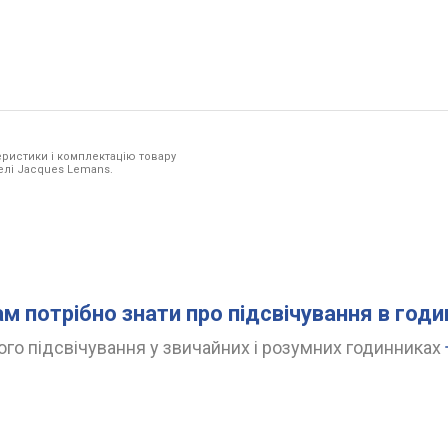
ристики і комплектацію товару
делі Jacques Lemans.
ам потрібно знати про підсвічування в год
го підсвічування у звичайних і розумних годинниках