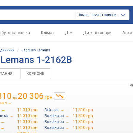
тільки наручні годинники
обутова техніка
Клімат
Дім
Дитячі товари
Авто
одинники
/
Jacques Lemans
 Lemans 1-2162B
ИТАННЯ
КОРИСНЕ
Я
310
20 306
грн.
до
іни
→
9
→
11 310 грн.
Deka.ua
→
11 310 грн.
om.ua
→
11 310 грн.
Rozetka.ua
→
11 310 грн.
→
11 310 грн.
Rozetka.ua
→
11 310 грн.
→
11 310 грн.
Rozetka.ua
→
11 310 грн.