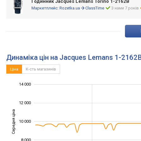
Годинник Jacques Lemans Torino 1-2162B
Маркетплейс:
Rozetka.ua
ClassTime
З нами 7 років
Динаміка цін на Jacques Lemans 1-2162
Ціна
К-сть магазинів
16 000
4 000
5 000
7 000
9 000
2 000
14 000
12 000
Середня ціна
10 000
10 000
8 000