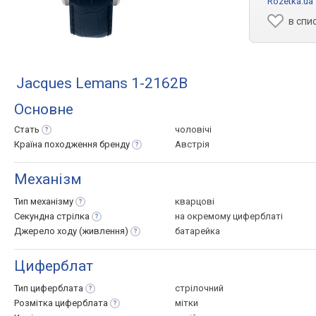
Rozetka.ua
в спи
Jacques Lemans 1-2162B
Основне
Стать
чоловічі
Країна походження
бренду
Австрія
Механізм
Тип
механізму
кварцові
Секундна
стрілка
на окремому циферблаті
Джерело ходу
(живлення)
батарейка
Циферблат
Тип
циферблата
стрілочний
Розмітка
циферблата
мітки