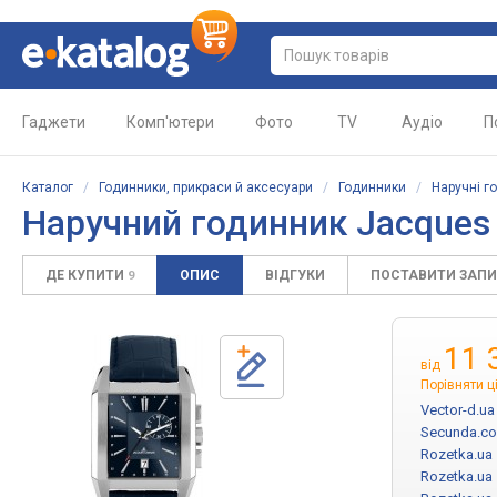
Гаджети
Комп'ютери
Фото
TV
Аудіо
П
Каталог
/
Годинники, прикраси й аксесуари
/
Годинники
/
Наручні г
Наручний годинник Jacques
ДЕ КУПИТИ
ОПИС
ВІДГУКИ
ПОСТАВИТИ ЗАП
9
11 
від
Порівняти ц
Vector-d.ua
Secunda.c
Rozetka.ua
Rozetka.ua