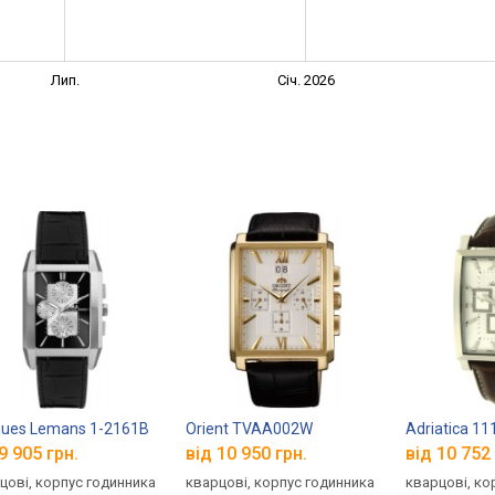
Лип.
Січ. 2026
ues Lemans 1-2161B
Orient TVAA002W
Adriatica 1
9 905 грн.
від 10 950 грн.
від 10 752 
цові, корпус годинника
кварцові, корпус годинника
кварцові, ко