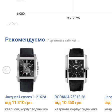
6 000
Січ. 2027
Лип.
Січ. 2025
L
Рекомендуємо
Порівняти в таблиці
→
Jacques Lemans 1-2162A
RODANIA 25018.26
Jacq
від 11 310 грн.
від 10 450 грн.
від 
кварцові, корпус годинника
кварцові, корпус годинника
квар