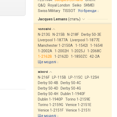
Q&Q
Royal London
Seiko
SKMEI
Swiss Military
TISSOT
Усі бренди
Jacques Lemans
(
стать
)
чоловічі
N-213G
N-215B
N-218F
Derby 50-3E
Liverpool 1-1877A
Liverpool 1-1877E
Manchester 1-2150A
1-1542I
1-1654I
1-2002A
1-2002H
1-2025J
1-2068C
1-2162B
1-2162D
1-1850ZC
42-2A
Ще моделі
↓
жіночі
N-216F
LP-115B
LP-115C
LP-125H
Derby 50-4B
Derby 50-4C
Derby 50-4D
Derby 50-4G
Derby 50-4H
Dublin 1-1940F
Dublin 1-1940P
Torino 1-2159E
Torino 1-2159G
Venice 1-2151E
Venice 1-2151F
Venice 1-2151I
Ще моделі
↓