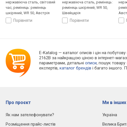
нержавіюча сталь, світовий
нержавіюча сталь, ремінець:
нерж
час, ремінець: ремінець
ремінець шкіряний, WR 50,
ремі
шкіряний, WR 50, Австрія
Швейцарія
Авст
порівняти
порівняти
E-Katalog
— каталог описів і цін на побутову
2162B за найкращою ціною в інтернет-магаз
параметрами, детальні
описи
, пошук товару
експертів,
каталог брендів
і багато іншого. 
Про проєкт
Ми в інших
Як нам зателефонувати?
Україна
Розміщення прайс-листів
Велика Брит