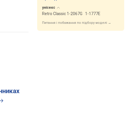
унісекс
Retro Classic 1-2067G
1-1777E
Питання і побажання по підбору моделі →
инниках