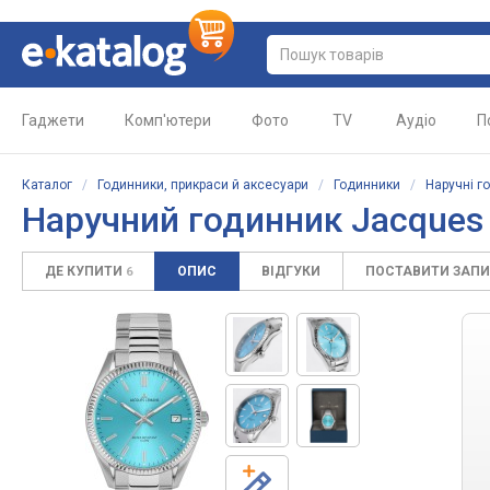
Гаджети
Комп'ютери
Фото
TV
Аудіо
П
Каталог
/
Годинники, прикраси й аксесуари
/
Годинники
/
Наручні г
Наручний годинник Jacques
ДЕ КУПИТИ
ОПИС
ВІДГУКИ
ПОСТАВИТИ ЗАП
6