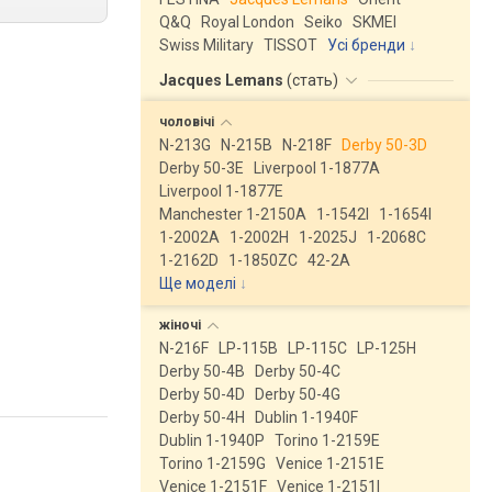
Q&Q
Royal London
Seiko
SKMEI
Swiss Military
TISSOT
Усі бренди
Jacques Lemans
(
стать
)
чоловічі
N-213G
N-215B
N-218F
Derby 50-3D
Derby 50-3E
Liverpool 1-1877A
Liverpool 1-1877E
Manchester 1-2150A
1-1542I
1-1654I
1-2002A
1-2002H
1-2025J
1-2068C
1-2162D
1-1850ZC
42-2A
Ще моделі
↓
жіночі
N-216F
LP-115B
LP-115C
LP-125H
Derby 50-4B
Derby 50-4C
Derby 50-4D
Derby 50-4G
Derby 50-4H
Dublin 1-1940F
Dublin 1-1940P
Torino 1-2159E
Torino 1-2159G
Venice 1-2151E
Venice 1-2151F
Venice 1-2151I