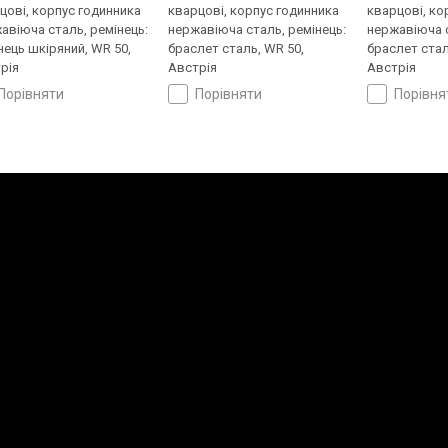
цові, корпус годинника
кварцові, корпус годинника
кварцові, ко
авіюча сталь, ремінець:
нержавіюча сталь, ремінець:
нержавіюча с
нець шкіряний, WR 50,
браслет сталь, WR 50,
браслет стал
рія
Австрія
Австрія
порівняти
порівняти
порівн