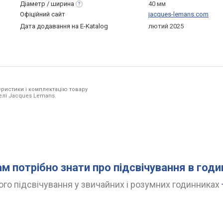
Діаметр /
ширина
40 мм
Офіційний сайт
jacques-lemans.com
Дата додавання на E-Katalog
лютий 2025
ристики і комплектацію товару
делі Jacques Lemans.
ам потрібно знати про підсвічування в год
го підсвічування у звичайних і розумних годинниках