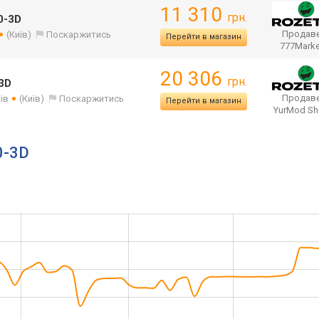
11 310
грн.
0-3D
Продаве
(Київ)
Поскаржитись
Перейти в магазин
777Mark
20 306
грн.
3D
Продаве
ів
(Київ)
Поскаржитись
Перейти в магазин
YurMod S
0-3D