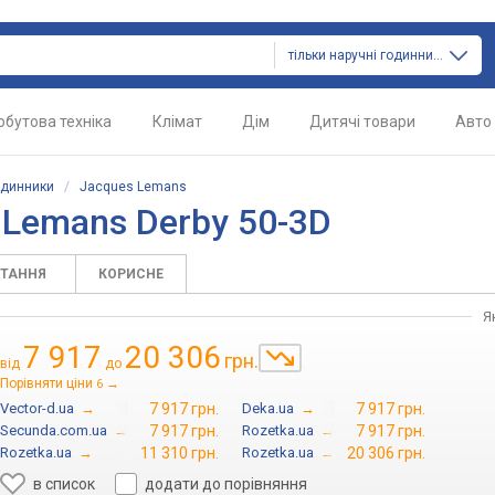
тільки наручні годинники
обутова техніка
Клімат
Дім
Дитячі товари
Авто
одинники
/
Jacques Lemans
 Lemans Derby 50-3D
ИТАННЯ
КОРИСНЕ
Я
7 917
20 306
грн.
від
до
Порівняти ціни
→
6
Vector-d.ua
→
7 917 грн.
Deka.ua
→
7 917 грн.
Secunda.com.ua
→
7 917 грн.
Rozetka.ua
→
7 917 грн.
Rozetka.ua
→
11 310 грн.
Rozetka.ua
→
20 306 грн.
в список
додати до порівняння