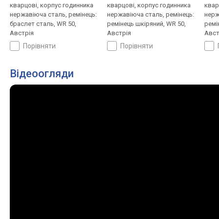
кварцові, корпус годинника
кварцові, корпус годинника
квар
нержавіюча сталь, ремінець:
нержавіюча сталь, ремінець:
нерж
браслет сталь, WR 50,
ремінець шкіряний, WR 50,
ремі
Австрія
Австрія
Авст
порівняти
порівняти
Відеоогляди