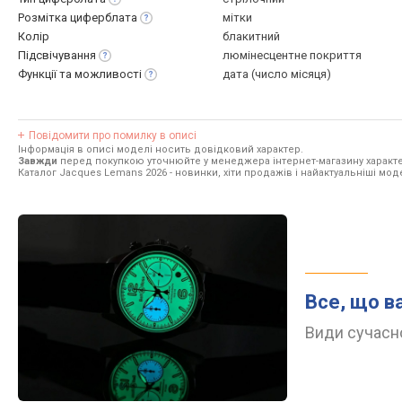
Розмітка
циферблата
мітки
Колір
блакитний
Підсвічування
люмінесцентне покриття
Функції та
можливості
дата (число місяця)
Повідомити про помилку в описі
Інформація в описі моделі носить довідковий характер.
Завжди
перед покупкою уточнюйте у менеджера інтернет-магазину характе
Каталог Jacques Lemans 2026
- новинки, хіти продажів і найактуальніші мо
Все, що в
Види сучасно