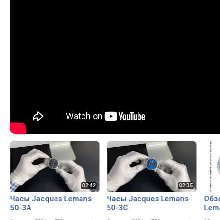
Часы Jacques Lemans
Часы Jacques Lemans
Обз
50-3A
50-3C
Lem