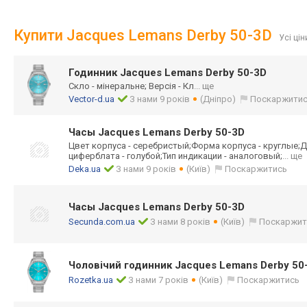
Купити Jacques Lemans Derby 50-3D
Усі цін
Годинник Jacques Lemans Derby 50-3D
Скло - мінеральне; Версія - Кл
... ще
Vector-d.ua
З нами 9 років
(Дніпро)
Поскаржити
Часы Jacques Lemans Derby 50-3D
Цвет корпуса - серебристый;Фор
ма корпуса - круглые;Д
циферблата - голубой;Тип индикации - аналоговый;
... ще
Deka.ua
З нами 9 років
(Київ)
Поскаржитись
Часы Jacques Lemans Derby 50-3D
Secunda.com.ua
З нами 8 років
(Київ)
Поскаржит
Чоловічий годинник Jacques Lemans Derby 50
Rozetka.ua
З нами 7 років
(Київ)
Поскаржитись