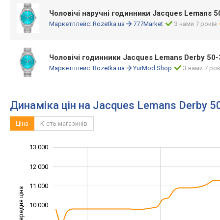
Чоловічі наручні годинники Jacques Lemans 5
Маркетплейс:
Rozetka.ua
777Market
З нами 7 років
Чоловічі годинники Jacques Lemans Derby 50-
Маркетплейс:
Rozetka.ua
YurMod Shop
З нами 7 рок
Динаміка цін на Jacques Lemans Derby 5
Ціна
К-сть магазинів
13 000
14 000
5 000
6 000
12 000
11 000
Середня ціна
10 000
10 000