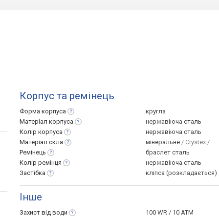
Корпус та ремінець
Форма
корпуса
кругла
Матеріал
корпуса
нержавіюча сталь
Колір
корпуса
нержавіюча сталь
Матеріал
скла
мінеральне
/ Crystex /
Ремінець
браслет сталь
Колір
ремінця
нержавіюча сталь
Застібка
кліпса (розкладається)
Інше
Захист від
води
100 WR / 10 ATM