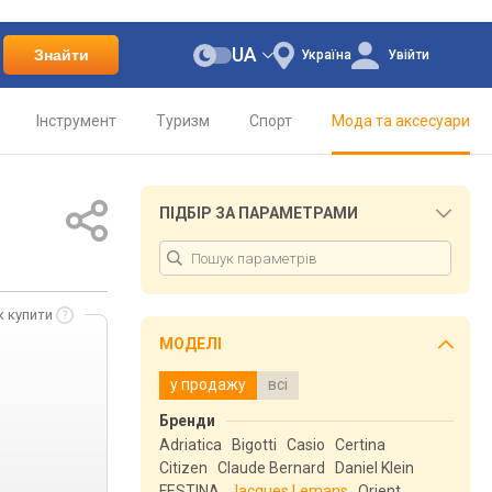
UA
Знайти
Україна
Увійти
Інструмент
Туризм
Спорт
Мода та аксесуари
ПІДБІР ЗА ПАРАМЕТРАМИ
к купити
МОДЕЛІ
у продажу
всі
Бренди
Adriatica
Bigotti
Casio
Certina
Citizen
Claude Bernard
Daniel Klein
FESTINA
Jacques Lemans
Orient