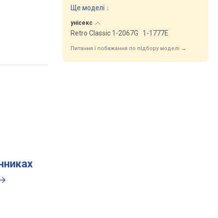
Ще моделі
↓
унісекс
Retro Classic 1-2067G
1-1777E
Питання і побажання по підбору моделі →
инниках