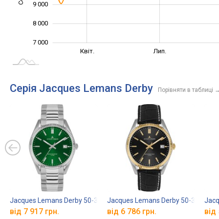
9 000
8 000
7 000
Січ. 2025
Жовт.
Квіт.
Лип.
L
Серія Jacques Lemans Derby
Порівняти в таблиці
Jacques Lemans Derby 50-3E
Jacques Lemans Derby 50-3U
Jacq
від 7 917 грн.
від 6 786 грн.
від 