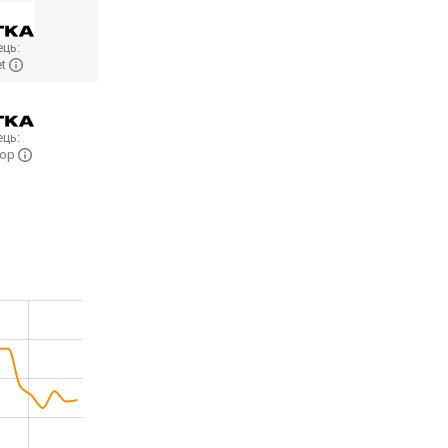
ць:
et
ць:
hop