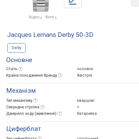
Відео
Фото
5
5
Jacques Lemans Derby 50-3D
Derby
Основне
Стать
чоловічі
Країна походження
бренду
Австрія
Механізм
Тип
механізму
кварцові
Секундна
стрілка
+
Джерело ходу
(живлення)
батарейка
Циферблат
Тип
циферблата
стрілочний