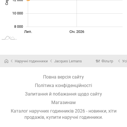
10 000
8 000
Січ. 2025
Лип.
Лип.
Січ. 2026
L
Наручні годинники
Jacques Lemans
Фільтр
Ус
Повна версія сайту
Політика конфіденційності
Запитання й побажання щодо сайту
Магазинам
Каталог наручних годинників 2026 - новинки, хіти
продажів,
купити наручні годинники
.