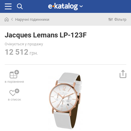
Наручні годинники
Фільтр
Шукали
раніше
Jacques Lemans LP-123F
Очікується у продажу
12 512
грн.
в порівняння
в список