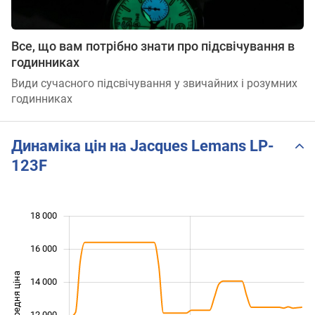
Все, що вам потрібно знати про підсвічування в
годинниках
Види сучасного підсвічування у звичайних і розумних
годинниках
Динаміка цін на Jacques Lemans LP-
123F
 000
 000
 000
 000
 000
 000
18 000
16 000
Середня ціна
14 000
10 000
12 000