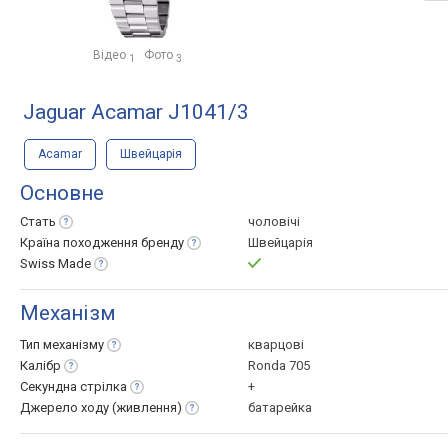
Відео
Фото
1
3
Jaguar Acamar J1041/3
Acamar
Швейцарія
Основне
Стать
чоловічі
Країна походження
бренду
Швейцарія
Swiss
Made
Механізм
Тип
механізму
кварцові
Калібр
Ronda 705
Секундна
стрілка
+
Джерело ходу
(живлення)
батарейка