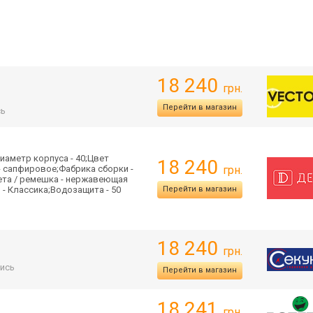
18 240
грн.
Перейти в магазин
сь
иаметр корпуса - 40;Цвет
18 240
 - сапфировое;Фабрика сборки -
грн.
ета / ремешка - нержавеющая
 - Классика;Водозащита - 50
Перейти в магазин
18 240
грн.
ись
Перейти в магазин
18 241
грн.