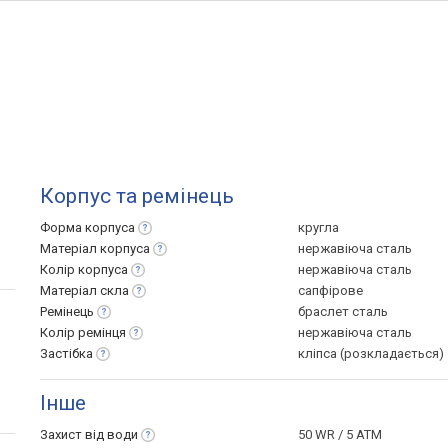
Корпус та ремінець
Форма
корпуса
кругла
Матеріал
корпуса
нержавіюча сталь
Колір
корпуса
нержавіюча сталь
Матеріал
скла
сапфірове
Ремінець
браслет сталь
Колір
ремінця
нержавіюча сталь
Застібка
кліпса (розкладається)
Інше
Захист від
води
50 WR / 5 ATM