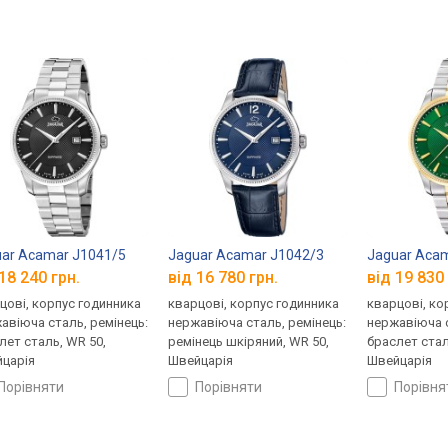
ar Acamar J1041/5
Jaguar Acamar J1042/3
Jaguar Aca
18 240 грн.
від 16 780 грн.
від 19 830 
цові, корпус годинника
кварцові, корпус годинника
кварцові, ко
авіюча сталь, ремінець:
нержавіюча сталь, ремінець:
нержавіюча с
лет сталь, WR 50,
ремінець шкіряний, WR 50,
браслет стал
царія
Швейцарія
Швейцарія
порівняти
порівняти
порівн