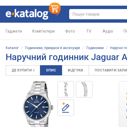
Гаджети
Комп'ютери
Фото
TV
Аудіо
П
Каталог
/
Годинники, прикраси й аксесуари
/
Годинники
/
Наручні г
Наручний годинник Jaguar 
ДЕ КУПИТИ
ОПИС
ВІДГУКИ
ПОСТАВИТИ ЗАП
4