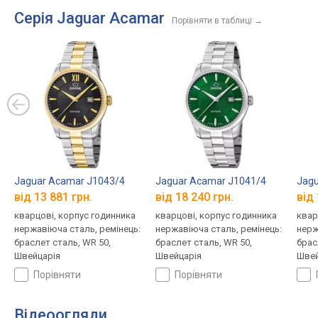
Серія Jaguar Acamar
Порівняти в таблиці
→
Jaguar Acamar J1043/4
Jaguar Acamar J1041/4
Jagu
від 13 881 грн.
від 18 240 грн.
від 
кварцові, корпус годинника
кварцові, корпус годинника
квар
нержавіюча сталь, ремінець:
нержавіюча сталь, ремінець:
нерж
браслет сталь, WR 50,
браслет сталь, WR 50,
брас
Швейцарія
Швейцарія
Швей
порівняти
порівняти
Відеоогляди