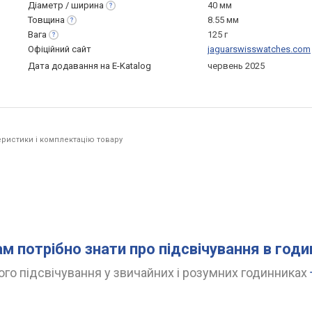
Діаметр /
ширина
40 мм
Товщина
8.55 мм
Вага
125 г
Офіційний сайт
jaguarswisswatches.com
Дата додавання на E-Katalog
червень 2025
ристики і комплектацію товару
ам потрібно знати про підсвічування в год
го підсвічування у звичайних і розумних годинниках