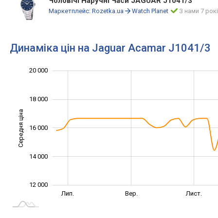
Чоловічі Наручні Часи JAGUAR J1041/3
Маркетплейс:
Rozetka.ua
Watch Planet
З нами 7 рок
Динаміка цін на Jaguar Acamar J1041/3
10 000
11 000
13 000
15 000
22 000
8 000
20 000
18 000
Середня ціна
16 000
12 000
14 000
12 000
Трав.
Вер.
Лип.
Вер.
Лист.
L