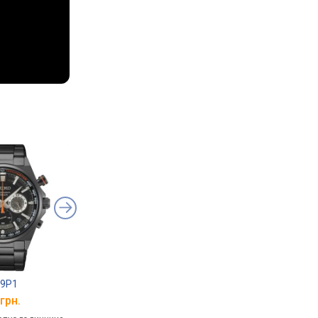
99P1
TISSOT T095.417.11.047.00
Seiko SSB413P1
грн.
від 18 160 грн.
від 17 831 грн.