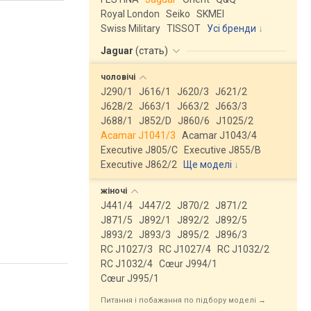
Royal London
Seiko
SKMEI
Swiss Military
TISSOT
Усі бренди
Jaguar
(
стать
)
чоловічі
J290/1
J616/1
J620/3
J621/2
J628/2
J663/1
J663/2
J663/3
J688/1
J852/D
J860/6
J1025/2
Acamar J1041/3
Acamar J1043/4
Executive J805/C
Executive J855/B
Executive J862/2
Ще моделі
↓
жіночі
J441/4
J447/2
J870/2
J871/2
J871/5
J892/1
J892/2
J892/5
J893/2
J893/3
J895/2
J896/3
RC J1027/3
RC J1027/4
RC J1032/2
RC J1032/4
Cœur J994/1
Cœur J995/1
Питання і побажання по підбору моделі →