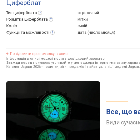
Циферблат
Тип
циферблата
стрілочний
Розмітка
циферблата
мітки
Колір
синій
Функції та
можливості
дата (число місяця)
Повідомити про помилку в описі
Інформація в описі моделі носить довідковий характер.
Завжди
перед покупкою уточнюйте у менеджера інтернет-магазину характе
Каталог Jaguar 2026
- новинки, хіти продажів і найактуальніші моделі Jaguar.
Все, що в
Види сучасно