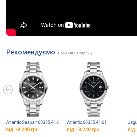
Рекомендуємо
Порівняти в таблиці
→
Atlantic Seapair 60335.41.69
Atlantic 60335.41.61
Jagu
від 18 240 грн.
від 18 240 грн.
від 