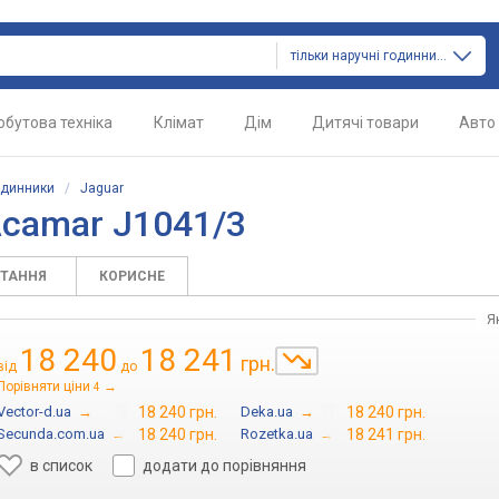
тільки наручні годинники
обутова техніка
Клімат
Дім
Дитячі товари
Авто
одинники
/
Jaguar
Acamar J1041/3
ИТАННЯ
КОРИСНЕ
Я
18 240
18 241
грн.
від
до
Порівняти ціни
→
4
Vector-d.ua
→
18 240 грн.
Deka.ua
→
18 240 грн.
Secunda.com.ua
→
18 240 грн.
Rozetka.ua
→
18 241 грн.
в список
додати до порівняння