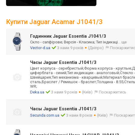
Купити Jaguar Acamar J1041/3
Годинник Jaguar Essentia J1041/3
Скло - сапфірове; Версія - Класика; Тип індикаці
... ще
Vector-d.ua
З нами 9 років
(Дніпро)
Поскаржити
Часы Jaguar Essentia J1041/3
Цвет корпуса - серебристый;Форма корпуса - круглые;Д
циферблата - синий;Тип индикации - аналоговый;Стекло
Швейцария;Тип механизма - кварцевый;Материал брасл
сталь;Браслет / Ремешок - браслет;Толщина - 8.55;Стиль
WR;
Deka.ua
З нами 9 років
(Київ)
Поскаржитись
Часы Jaguar Essentia J1041/3
Secunda.com.ua
З нами 8 років
(Київ)
Поскаржит