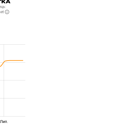
ць:
net
Лип.