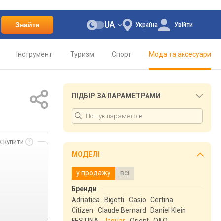
UA
Знайти
Україна
Увійти
Інструмент
Туризм
Спорт
Мода та аксесуари
ПІДБІР ЗА ПАРАМЕТРАМИ
к купити
МОДЕЛІ
у продажу
всі
Бренди
Adriatica
Bigotti
Casio
Certina
Citizen
Claude Bernard
Daniel Klein
FESTINA
Jaguar
Orient
Q&Q