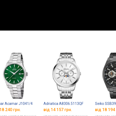
ar Acamar J1041/4
Adriatica A8306.5113QF
Seiko SSB3
18 240 грн.
від 14 157 грн.
від 18 194 