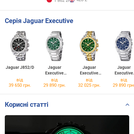
1 862 zł
Серія Jaguar Executive
Jaguar J852/D
Jaguar
Jaguar
Jaguar
Executive
Executive
Executive
J805/C
J855/B
J805/B
від
від
від
від
39 650 грн.
29 890 грн.
32 025 грн.
29 890 грн
Корисні статті