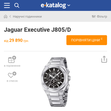
Наручні годинники
Фільтр
Шукали
раніше
Jaguar Executive J805/D
4
29 890
ПОРІВНЯТИ ЦІНИ
від
грн.
в порівняння
в список