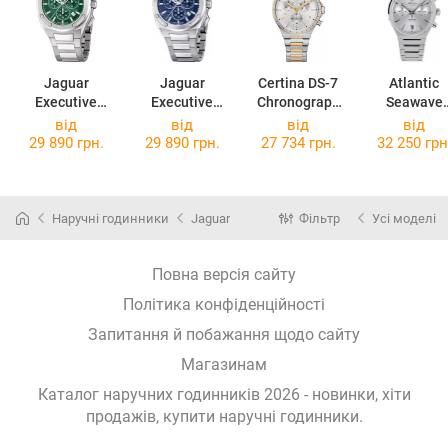
Jaguar
Jaguar
Certina DS-7
Atlantic
Executive
Executive
Chronograph
Seawave
J805/C
J805/B
C043.417.22.0
58466.41.2
від
від
від
від
31.00
29 890 грн.
29 890 грн.
27 734 грн.
32 250 грн
Наручні годинники
Jaguar
Фільтр
Усі моделі
Повна версія сайту
Політика конфіденційності
Запитання й побажання щодо сайту
Магазинам
Каталог наручних годинників 2026 - новинки, хіти
продажів,
купити наручні годинники
.