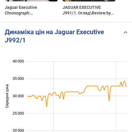
Jaguar Executive
JAGUAR EXECUTIVE
Chronograph:
J991/1. Огляд\Review by
Швейцарська Міць та
secunda.com.ua
Спортивний Стиль! |
J991/1 | Короткий огляд
Динаміка цін на Jaguar Executive
DEKA
J992/1
 000
 000
 000
 000
 000
 000
40 000
35 000
Середня ціна
30 000
22 000
25 000
20 000