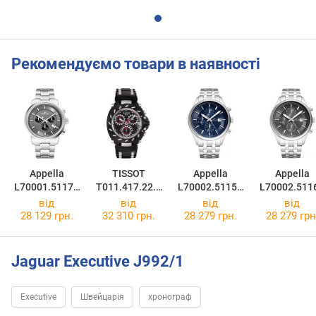
Рекомендуємо товари в наявності
Appella
TISSOT
Appella
Appella
L70001.5117C
T011.417.22.2
L70002.5115C
L70002.511
H
01.00
H
H
від
від
від
від
28 129 грн.
32 310 грн.
28 279 грн.
28 279 грн
Jaguar Executive J992/1
Executive
Швейцарія
хронограф