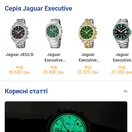
Серія Jaguar Executive
Jaguar J852/D
Jaguar
Jaguar
Jaguar
Executive
Executive
Executive
J805/C
J855/B
J860/H
від
від
від
від
39 650 грн.
29 890 грн.
32 025 грн.
21 350 грн
Корисні статті