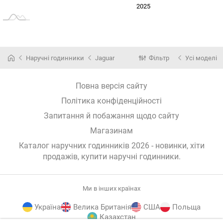
2024
2026
2027
2025
L
Наручні годинники
Jaguar
Фільтр
Усі моделі
Повна версія сайту
Політика конфіденційності
Запитання й побажання щодо сайту
Магазинам
Каталог наручних годинників 2026 - новинки, хіти
продажів,
купити наручні годинники
.
Ми в інших країнах
Україна
Велика Британія
США
Польща
Казахстан