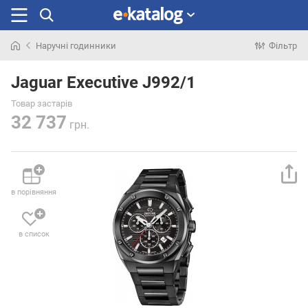
Наручні годинники
Фільтр
Шукали
раніше
Jaguar Executive J992/1
Товар застарів
32 737
грн.
в порівняння
в список