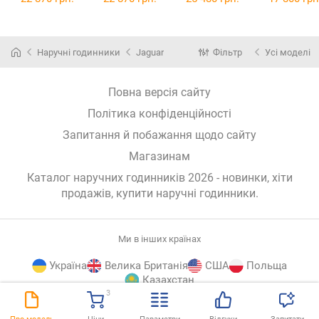
Наручні годинники
Jaguar
Фільтр
Усі моделі
Повна версія сайту
Політика конфіденційності
Запитання й побажання щодо сайту
Магазинам
Каталог наручних годинників 2026 - новинки, хіти
продажів,
купити наручні годинники
.
Ми в інших країнах
Україна
Велика Британія
США
Польща
Казахстан
3
E-
© E-Katalog, 2026