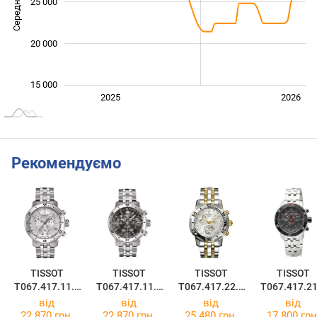
Середня ціна
16 000
25 000
20 000
15 000
Січ. 2025
Лип.
2027
2025
2026
L
Рекомендуємо
TISSOT
TISSOT
TISSOT
TISSOT
T067.417.11.0
T067.417.11.0
T067.417.22.0
T067.417.21
31.00
51.00
31.00
51.00
від
від
від
від
22 870 грн.
22 870 грн.
25 480 грн.
17 800 грн