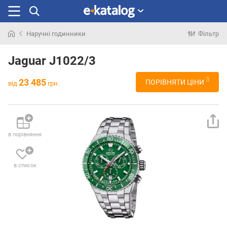
Наручні годинники
Фільтр
Шукали
раніше
Jaguar J1022/3
3
23 485
ПОРІВНЯТИ ЦІНИ
від
грн.
в порівняння
в список