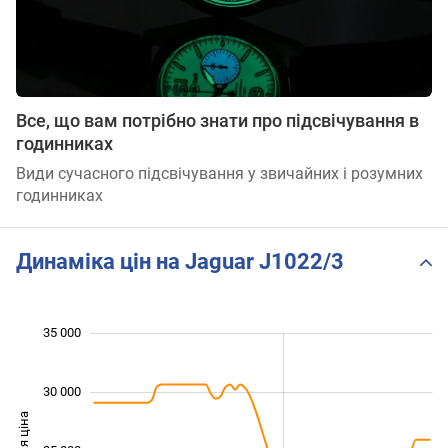
Все, що вам потрібно знати про підсвічування в
годинниках
Види сучасного підсвічування у звичайних і розумних
годинниках
Динаміка цін на Jaguar J1022/3
 000
 000
 000
 000
 000
 000
 000
35 000
30 000