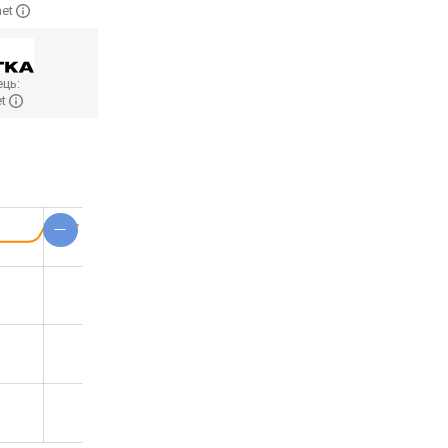
net
ць:
et