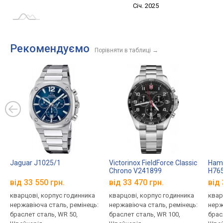
Січ. 2027
Лип.
Січ. 2025
L
Рекомендуємо
Порівняти в таблиці
→
Jaguar J1025/1
Victorinox FieldForce Classic
Hami
Chrono V241899
H76
від 33 550 грн.
від 33 470 грн.
від 
кварцові, корпус годинника
кварцові, корпус годинника
квар
нержавіюча сталь, ремінець:
нержавіюча сталь, ремінець:
нерж
браслет сталь, WR 50,
браслет сталь, WR 100,
брас