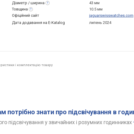
Діаметр /
ширина
43 мм
Товщина
10.5 мм
Офіційний сайт
jaguarswisswatches.com
Дата додавання на E-Katalog
липень 2024
ристики і комплектацію товару
ам потрібно знати про підсвічування в год
го підсвічування у звичайних і розумних годинниках