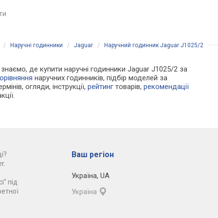
Швейцарія
Швейцарія
яти
порівняти
порівняти
/
Наручні годинники
/
Jaguar
/
Наручний годинник Jaguar J1025/2
и знаємо, де купити наручні годинники Jaguar J1025/2 за
орівняння
наручних годинників, підбір моделей за
рмінів, огляди, інструкції,
рейтинг
товарів,
рекомендації
кції.
Ваш регіон
і?
r.
Україна
,
UA
і" під
ретної
Україна