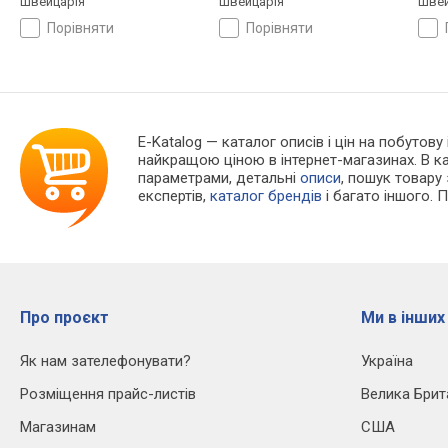
Швейцарія
Швейцарія
Швей
порівняти
порівняти
E-Katalog
— каталог описів і цін на побутову
найкращою ціною в інтернет-магазинах. В 
параметрами, детальні
описи
, пошук товару
експертів,
каталог брендів
і багато іншого. 
Про проєкт
Ми в інших
Як нам зателефонувати?
Україна
Розміщення прайс-листів
Велика Брит
Магазинам
США