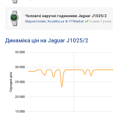
Чоловічі наручні годинники Jaguar J1025/2
Маркетплейс:
Rozetka.ua
777Market
З нами 7 років
Динаміка цін на Jaguar J1025/2
40 000
35 000
10 000
45 000
5 000
30 000
Середня ціна
25 000
15 000
20 000
15 000