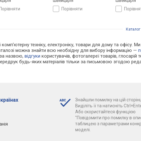
царія
Швейцарія
Швейцарія
порівняти
порівняти
порівн
Каталог
 і комп'ютерну техніку, електроніку, товари для дому та офісу. М
каталозі можна знайти всю необхідну для вибору інформацію —
п
 за назвою,
відгуки
користувачів, фотогалереї товарів, глосарій те
Передрук будь-яких матеріалів тільки за письмовою згодою реда
 країнах
Знайшли помилку на цій сторінц
Виділіть її та натисніть Ctrl+Ente
Або скористайтеся функцією
"Повідомити про помилку в опис
анія
таблицею з параметрами конк
моделі.