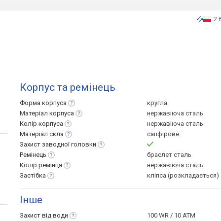
2 
Корпус та ремінець
Форма
корпуса
кругла
Матеріал
корпуса
нержавіюча сталь
Колір
корпуса
нержавіюча сталь
Матеріал
скла
сапфірове
Захист заводної
головки
Ремінець
браслет сталь
Колір
ремінця
нержавіюча сталь
Застібка
кліпса (розкладається)
Інше
Захист від
води
100 WR / 10 ATM