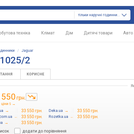
тільки наручні годинники
обутова техніка
Клімат
Дім
Дитячі товари
Авто
одинники
/
Jaguar
J1025/2
ИТАННЯ
КОРИСНЕ
Я
 550
грн.
 ціни
→
5
ua
→
33 550 грн.
Deka.ua
→
33 550 грн.
com.ua
→
33 550 грн.
Rozetka.ua
→
33 550 грн.
ua
→
33 550 грн.
писок
додати до порівняння