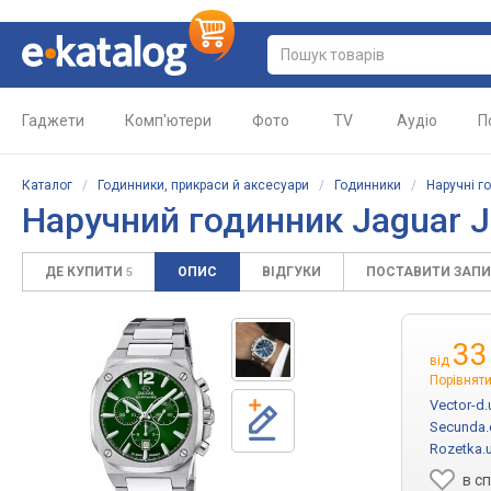
Гаджети
Комп'ютери
Фото
TV
Аудіо
П
Каталог
/
Годинники, прикраси й аксесуари
/
Годинники
/
Наручні г
Наручний годинник Jaguar 
ДЕ КУПИТИ
ОПИС
ВІДГУКИ
ПОСТАВИТИ ЗАП
5
33
від
Порівняти
Vector-d.
Secunda.
Rozetka.
в с