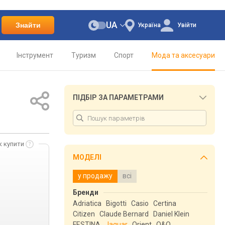
UA
Знайти
Україна
Увійти
Інструмент
Туризм
Спорт
Мода та аксесуари
ПІДБІР ЗА ПАРАМЕТРАМИ
к купити
МОДЕЛІ
у продажу
всі
Бренди
Adriatica
Bigotti
Casio
Certina
Citizen
Claude Bernard
Daniel Klein
FESTINA
Jaguar
Orient
Q&Q