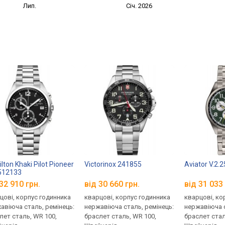
Лип.
Січ. 2026
lton Khaki Pilot Pioneer
Victorinox 241855
Aviator V.2.2
512133
32 910 грн.
від 30 660 грн.
від 31 033 
цові, корпус годинника
кварцові, корпус годинника
кварцові, ко
авіюча сталь, ремінець:
нержавіюча сталь, ремінець:
нержавіюча с
лет сталь, WR 100,
браслет сталь, WR 100,
браслет стал