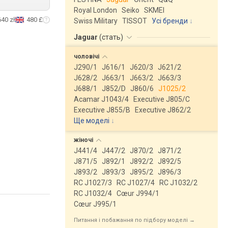
Royal London
Seiko
SKMEI
640 zł
480 £
Swiss Military
TISSOT
Усі бренди
Jaguar
(
стать
)
чоловічі
J290/1
J616/1
J620/3
J621/2
J628/2
J663/1
J663/2
J663/3
J688/1
J852/D
J860/6
J1025/2
Acamar J1043/4
Executive J805/C
Executive J855/B
Executive J862/2
Ще моделі
↓
жіночі
J441/4
J447/2
J870/2
J871/2
J871/5
J892/1
J892/2
J892/5
J893/2
J893/3
J895/2
J896/3
RC J1027/3
RC J1027/4
RC J1032/2
RC J1032/4
Cœur J994/1
Cœur J995/1
Питання і побажання по підбору моделі →