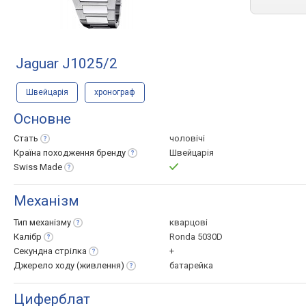
Jaguar J1025/2
Швейцарія
хронограф
Основне
Стать
чоловічі
Країна походження
бренду
Швейцарія
Swiss
Made
Механізм
Тип
механізму
кварцові
Калібр
Ronda 5030D
Секундна
стрілка
+
Джерело ходу
(живлення)
батарейка
Циферблат