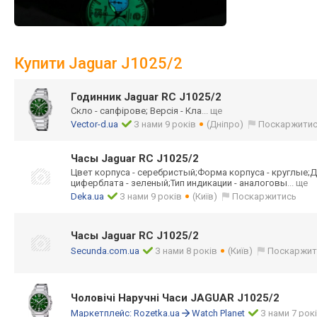
Купити Jaguar J1025/2
Годинник Jaguar RC J1025/2
Скло - сапфірове; Версія - Кла
... ще
Vector-d.ua
З нами 9 років
(Дніпро)
Поскаржити
Часы Jaguar RC J1025/2
Цвет корпуса - серебристый;Фор
ма корпуса - круглые;Д
циферблата - зеленый;Тип индикации - аналоговы
... ще
Deka.ua
З нами 9 років
(Київ)
Поскаржитись
Часы Jaguar RC J1025/2
Secunda.com.ua
З нами 8 років
(Київ)
Поскаржит
Чоловічі Наручні Часи JAGUAR J1025/2
Маркетплейс:
Rozetka.ua
Watch Planet
З нами 7 рок