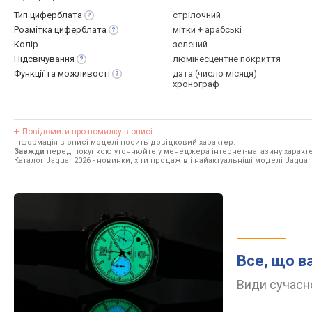
Тип
циферблата
стрілочний
Розмітка
циферблата
мітки + арабські
Колір
зелений
Підсвічування
люмінесцентне покриття
Функції та
можливості
дата (число місяця)
хронограф
Повідомити про помилку в описі
Інформація в описі моделі носить довідковий характер.
Завжди
перед покупкою уточнюйте у менеджера інтернет-магазину характе
Каталог Jaguar 2026
- новинки, хіти продажів і найактуальніші моделі Jaguar.
Все, що в
Види сучасно