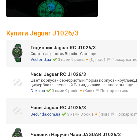
Купити Jaguar J1026/3
Годинник Jaguar RC J1026/3
Скло - сапфірове; Версія - Спо
... ще
Vector-d.ua
З нами 9 років
(Дніпро)
Поскаржити
Часы Jaguar RC J1026/3
Цвет корпуса - серебристый;Фор
ма корпуса - круглые;Д
циферблата - зеленый;Тип индикации - аналоговы
... ще
Deka.ua
З нами 9 років
(Київ)
Поскаржитись
Часы Jaguar RC J1026/3
Secunda.com.ua
З нами 8 років
(Київ)
Поскаржит
Чоловічі Наручні Часи JAGUAR J1026/3