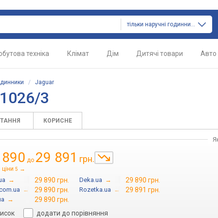
тільки наручні годинники
обутова техніка
Клімат
Дім
Дитячі товари
Авто
одинники
/
Jaguar
J1026/3
ИТАННЯ
КОРИСНЕ
Я
 890
29 891
грн.
до
 ціни
→
5
ua
→
29 890 грн.
Deka.ua
→
29 890 грн.
com.ua
→
29 890 грн.
Rozetka.ua
→
29 891 грн.
ua
→
29 890 грн.
писок
додати до порівняння