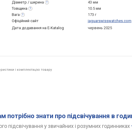
Діаметр /
ширина
43 мм
Товщина
10.5 мм
Вага
173 г
Офіційний сайт
jaguarswisswatches.com
Дата додавання на E-Katalog
червень 2025
ристики і комплектацію товару
ам потрібно знати про підсвічування в год
го підсвічування у звичайних і розумних годинниках