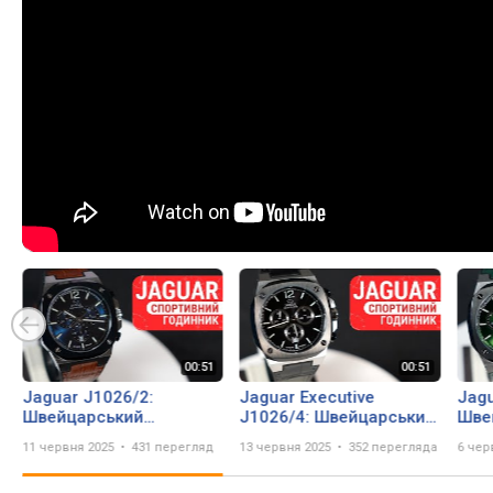
Jaguar J1026/2:
Jaguar Executive
Jagu
Швейцарський
J1026/4: Швейцарський
Шве
Хронограф з
Хронограф з
Хро
11 червня 2025
431 перегляд
13 червня 2025
352 перегляда
6 чер
Характером | Сапфір та
Характером | Black &
Сма
Чорний PVD | Короткий
Steel | Короткий огляд
Зел