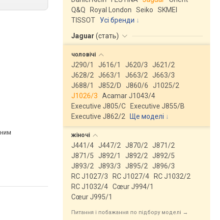
Q&Q
Royal London
Seiko
SKMEI
TISSOT
Усі бренди
Jaguar
(
стать
)
чоловічі
J290/1
J616/1
J620/3
J621/2
J628/2
J663/1
J663/2
J663/3
J688/1
J852/D
J860/6
J1025/2
J1026/3
Acamar J1043/4
Executive J805/C
Executive J855/B
Executive J862/2
Ще моделі
↓
рним
жіночі
J441/4
J447/2
J870/2
J871/2
J871/5
J892/1
J892/2
J892/5
J893/2
J893/3
J895/2
J896/3
RC J1027/3
RC J1027/4
RC J1032/2
RC J1032/4
Cœur J994/1
Cœur J995/1
Питання і побажання по підбору моделі →