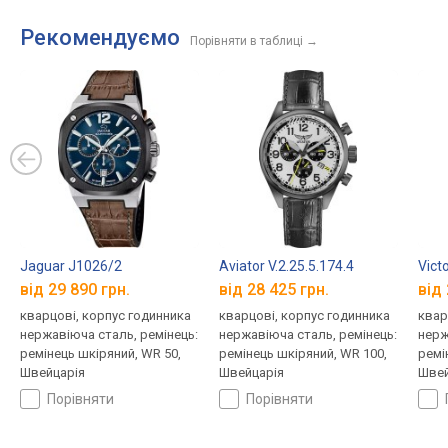
огляд DEKA
DEKA
Без
огл
Рекомендуємо
Порівняти в таблиці
→
Jaguar J1026/2
Aviator V.2.25.5.174.4
Vict
від 29 890 грн.
від 28 425 грн.
від 
кварцові, корпус годинника
кварцові, корпус годинника
квар
нержавіюча сталь, ремінець:
нержавіюча сталь, ремінець:
нерж
ремінець шкіряний, WR 50,
ремінець шкіряний, WR 100,
ремі
Швейцарія
Швейцарія
Швей
порівняти
порівняти