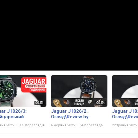
ar J1026/3:
Jaguar J1026/2.
Jaguar J10
йцарський
Огляд\Review by
Огляд\Revi
нограф у
secunda.com.ua
secunda.c
вня 2025
339 переглядів
6 червня 2025
54 перегляда
22 травня 2025
рагдовому
еному з Чорним