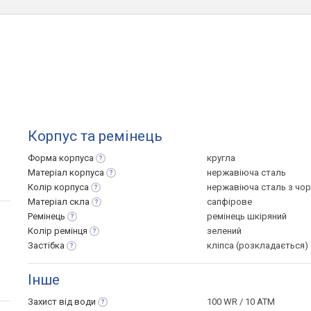
Корпус та ремінець
Форма
корпуса
кругла
Матеріал
корпуса
нержавіюча сталь
Колір
корпуса
нержавіюча сталь з чо
Матеріал
скла
сапфірове
Ремінець
ремінець шкіряний
Колір
ремінця
зелений
Застібка
кліпса (розкладається)
Інше
Захист від
води
100 WR / 10 ATM