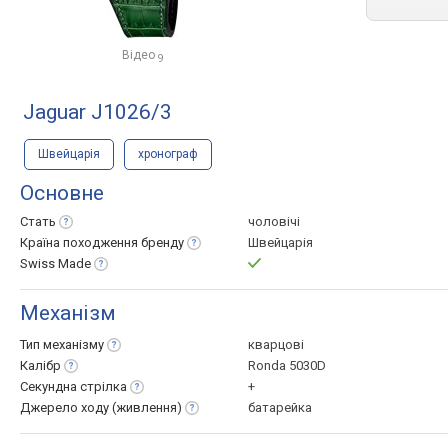
Відео
9
Jaguar J1026/3
Швейцарія
хронограф
Основне
Стать
чоловічі
Країна походження
бренду
Швейцарія
Swiss
Made
Механізм
Тип
механізму
кварцові
Калібр
Ronda 5030D
Секундна
стрілка
+
Джерело ходу
(живлення)
батарейка