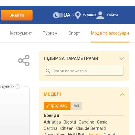
UA
Знайти
Україна
Увійти
Інструмент
Туризм
Спорт
Мода та аксесуари
ПІДБІР ЗА ПАРАМЕТРАМИ
к купити
МОДЕЛІ
у продажу
всі
Бренди
Adriatica
Bigotti
Candino
Casio
Certina
Citizen
Claude Bernard
Daniel Klein
FESTINA
Jaguar
Orient