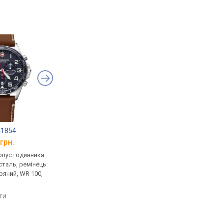
41854
Aviator Airacobra P45 Chrono V.2.25.0.170.4
Luminox 1843
грн.
від 25 818 грн.
від 32 800 грн.
рпус годинника
кварцові, корпус годинника
кварцові, корпус го
таль, ремінець:
нержавіюча сталь, механізм
нержавіюча сталь,
ряний, WR 100,
з каменями, ремінець:
ударозахист, ремінец
ремінець шкіряний, WR 100,
ремінець шкіряний, W
Швейцарія
Швейцарія
яти
порівняти
порівняти