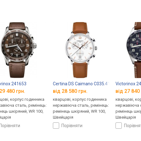
елем | Короткий
яд
orinox 241653
Certina DS Caimano C035.417.16.037.01
Victorinox 2
29 480 грн.
від 28 580 грн.
від 27 840 
цові, корпус годинника
кварцові, корпус годинника
кварцові, ко
авіюча сталь, ремінець:
нержавіюча сталь, ремінець:
нержавіюча с
нець шкіряний, WR 100,
ремінець шкіряний, WR 100,
ремінець шкі
царія
Швейцарія
Швейцарія
порівняти
порівняти
порівн