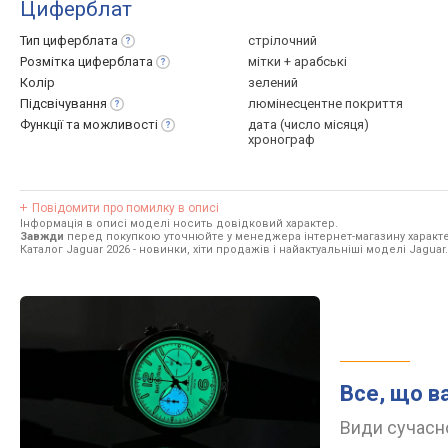
Циферблат
Тип
циферблата
стрілочний
Розмітка
циферблата
мітки + арабські
Колір
зелений
Підсвічування
люмінесцентне покриття
Функції та
можливості
дата (число місяця)
хронограф
Повідомити про помилку в описі
Інформація в описі моделі носить довідковий характер.
Завжди
перед покупкою уточнюйте у менеджера інтернет-магазину характе
Каталог Jaguar 2026
- новинки, хіти продажів і найактуальніші моделі Jaguar.
Все, що в
Види сучасно