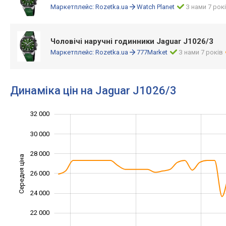
Маркетплейс:
Rozetka.ua
Watch Planet
З нами 7 рок
Чоловічі наручні годинники Jaguar J1026/3
Маркетплейс:
Rozetka.ua
777Market
З нами 7 років
Динаміка цін на Jaguar J1026/3
32 000
16 000
18 000
34 000
30 000
28 000
Середня ціна
26 000
20 000
24 000
22 000