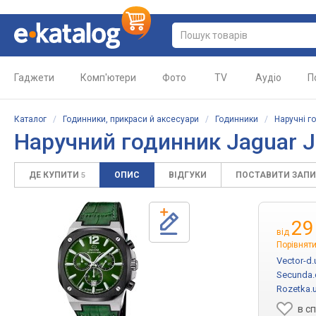
Гаджети
Комп'ютери
Фото
TV
Аудіо
П
Каталог
/
Годинники, прикраси й аксесуари
/
Годинники
/
Наручні г
Наручний годинник Jaguar 
ДЕ КУПИТИ
ОПИС
ВІДГУКИ
ПОСТАВИТИ ЗАП
5
29
від
Порівняти
Vector-d.
Secunda.
Rozetka.
в с