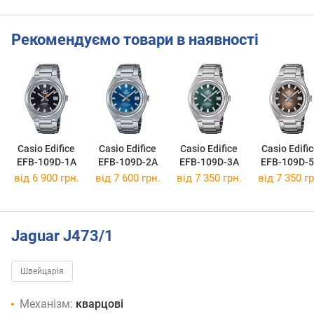
Рекомендуємо товари в наявності
Casio Edifice
Casio Edifice
Casio Edifice
Casio Edifi
EFB-109D-1A
EFB-109D-2A
EFB-109D-3A
EFB-109D-
від 6 900 грн.
від 7 600 грн.
від 7 350 грн.
від 7 350 гр
Jaguar J473/1
Швейцарія
Механізм:
кварцові