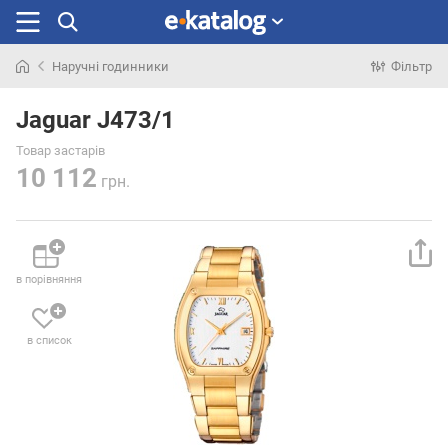
Наручні годинники
Фільтр
Шукали
раніше
Jaguar J473/1
Товар застарів
10 112
грн.
в порівняння
в список