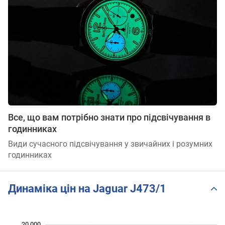
Все, що вам потрібно знати про підсвічування в
годинниках
Види сучасного підсвічування у звичайних і розумних
годинниках
Динаміка цін на Jaguar J473/1
 000
 000
 000
 000
 000
 000
20 000