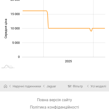
15 000
Середня ціна
10 000
10 000
5 000
0
2024
2026
2027
2025
L
Наручні годинники
Jaguar
Фільтр
Усі моделі
Повна версія сайту
Політика конфіденційності