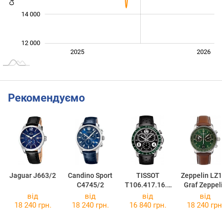
14 000
12 000
Січ. 2025
Лип.
2027
2025
2026
L
Рекомендуємо
Jaguar J663/2
Candino Sport
TISSOT
Zeppelin LZ
C4745/2
T106.417.16.0
Graf Zeppel
57.00
8684-4
від
від
від
від
18 240 грн.
18 240 грн.
16 840 грн.
18 240 грн