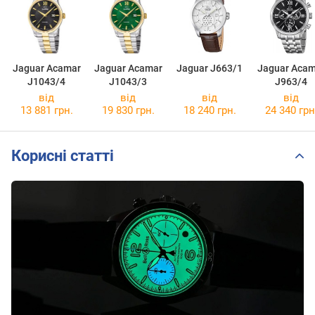
Jaguar Acamar
Jaguar Acamar
Jaguar J663/1
Jaguar Acam
J1043/4
J1043/3
J963/4
від
від
від
від
13 881 грн.
19 830 грн.
18 240 грн.
24 340 грн
Корисні статті