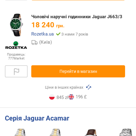
Чоловічі наручні годинники Jaguar J663/3
18 240
грн.
Rozetka.ua
З нами 7 років
(Київ)
Продавець:
777Market
Перейти в магазин
Ціни в інших країнах
196 £
845 zł
Серія Jaguar Acamar