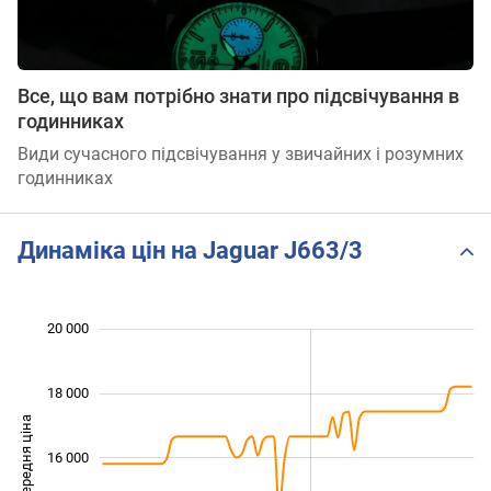
Все, що вам потрібно знати про підсвічування в
годинниках
Види сучасного підсвічування у звичайних і розумних
годинниках
Динаміка цін на Jaguar J663/3
 000
 000
 000
 000
 000
 000
20 000
18 000
Середня ціна
16 000
12 000