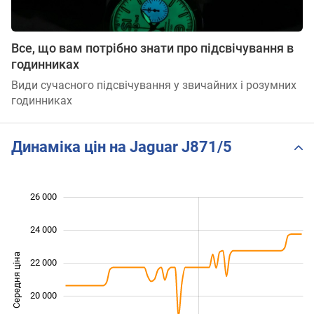
Все, що вам потрібно знати про підсвічування в
годинниках
Види сучасного підсвічування у звичайних і розумних
годинниках
Динаміка цін на Jaguar J871/5
26 000
 000
 000
 000
24 000
Середня ціна
22 000
16 000
20 000