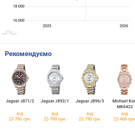
18 000
16 000
Січ. 2025
Лип.
2027
2025
2026
L
Рекомендуємо
Jaguar J871/2
Jaguar J892/1
Jaguar J896/3
Michael Ko
MK6422
від
від
від
від
23 790 грн.
23 790 грн.
23 790 грн.
23 460 грн