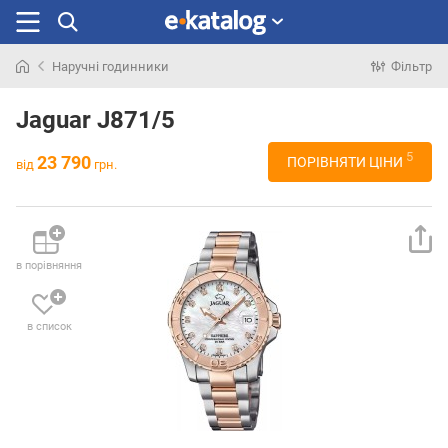
Наручні годинники
Фільтр
Шукали
раніше
Jaguar J871/5
5
23 790
ПОРІВНЯТИ ЦІНИ
від
грн.
в порівняння
в список