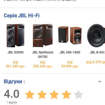
Серія JBL Hi-Fi
JBL S3900
JBL Synthesis
JBL HDI-1600
JBL B-6IC
S4700
від
від
від
від 6 379 гр
261 249 грн.
356 249 грн.
34 999 грн.
Відгуки
1
4.0
1
відгук