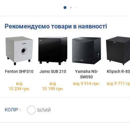
Рекомендуємо товари в наявності
Fenton SHFS10
Jamo SUB 210
Yamaha NS-
Klipsch R-8
SW050
від
від
від 9 914 грн.
від 9 711 гр
10 234 грн.
10 199 грн.
КОЛІР
1