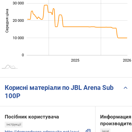
30 000
Середня ціна
20 000
10 000
10 000
0
2024
2027
2025
2026
L
Корисні матеріали по JBL Arena Sub
100P
Посібник користувача
Информация 
производите
інструкції
інше