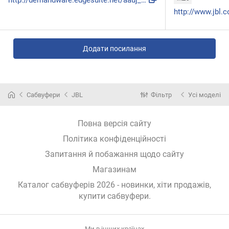
http://demandware.edgesuite.net/aauj_prd/on/demandware.stat...
Додати посилання
Сабвуфери
JBL
Фільтр
Усі моделі
Повна версія сайту
Політика конфіденційності
Запитання й побажання щодо сайту
Магазинам
Каталог сабвуферів 2026 - новинки, хіти продажів,
купити сабвуфери
.
Ми в інших країнах