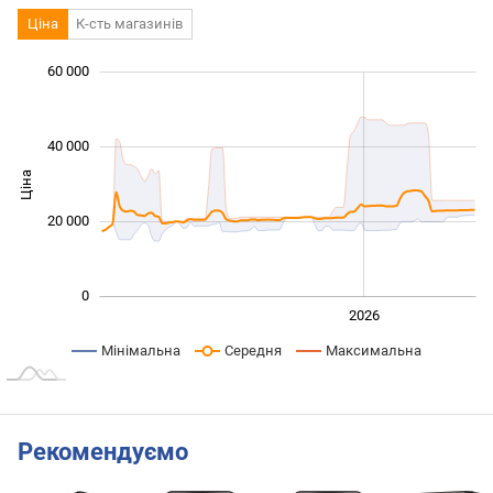
Ціна
К-сть магазинів
60 000
 000
 000
 000
 000
 000
 000
40 000
Ціна
10 000
20 000
0
2024
2025
2028
2026
L
Мінімальна
Середня
Максимальна
Рекомендуємо