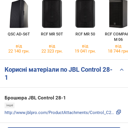
QSC AD-S6T
RCF MR 50T
RCF MR 50
RCF COMPA
M 06
від
від
від
від
22 140 грн.
22 323 грн.
19 041 грн.
18 744 грн
Корисні матеріали по JBL Control 28-
1
Брошюра JBL Control 28-1
інше
http://www.jblpro.com/ProductAttachments/Control_C28-1_SS_0...