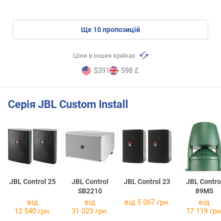
ще
10
пропозицій
Ціни в інших країнах
$391
598 £
Серія JBL Custom Install
JBL Control 25
JBL Control
JBL Control 23
JBL Contro
SB2210
89MS
від
від
від 5 067 грн.
від
12 540 грн.
31 023 грн.
17 119 грн