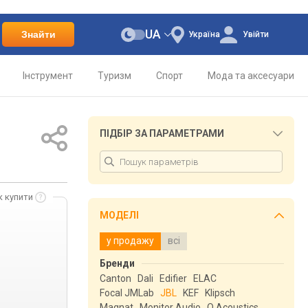
UA
Знайти
Україна
Увійти
Інструмент
Туризм
Спорт
Мода та аксесуари
ПІДБІР ЗА ПАРАМЕТРАМИ
к купити
МОДЕЛІ
у продажу
всі
Бренди
Canton
Dali
Edifier
ELAC
Focal JMLab
JBL
KEF
Klipsch
Magnat
Monitor Audio
Q Acoustics