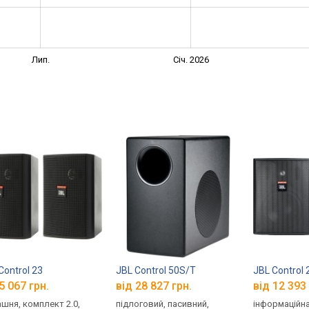
Лип.
Січ. 2026
Control 23
JBL Control 50S/T
JBL Control
5 067 грн.
від 28 827 грн.
від 12 393 
шня, комплект 2.0,
підлоговий, пасивний,
інформаційна