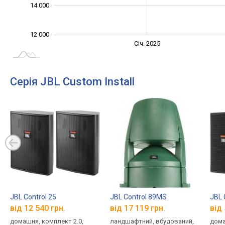
14 000
12 000
Січ. 2027
Лип.
Січ. 2025
L
Серія JBL Custom Install
JBL Control 25
JBL Control 89MS
JBL 
від 12 540 грн.
від 17 119 грн.
від 
домашня, комплект 2.0,
ландшафтний, вбудований,
дома