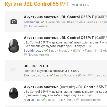
Купити JBL Control 65 P/T
Усі ціни 13
→
Акустична система JBL Control C65P/T
(C65P/
Telemart.ua
З нами більше 10-ти років
(Київ)
Гаран
Поскаржитись
Акустична система JBL Control C65P/T
(C65P/
JBL Control 65P/T – це компактний повнодіапазонни
й гу
що забезпечує чудове відтворення звуку
... ще
Soundmag.ua
З нами 8 років
(Київ)
Гарантія: 12 мі
Поскаржитись
JBL C65P/T-B
Підвісна акустична система JBL C65P/T-B
Evomusic.com.ua
З нами 5 років
(Київ)
Поскаржи
Акустична система
(сателіт)
JBL Control65P/T
JBL Control 65P/T – це компактна повнодіапазонна двос
підвісного типу, яка забезпечує чудове ві
... ще
Musician.ua
З нами 1 рік
(Київ)
Поскаржитись