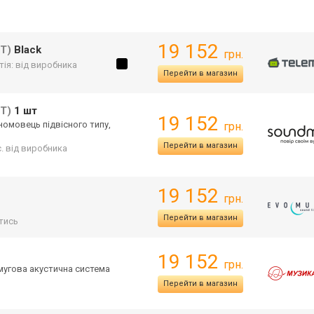
19 152
T)
Black
грн.
тія: від виробника
Перейти в магазин
T)
1 шт
19 152
чномовець підвісного типу,
грн.
Перейти в магазин
с. від виробника
19 152
грн.
Перейти в магазин
тись
19 152
грн.
мугова акустична система
Перейти в магазин