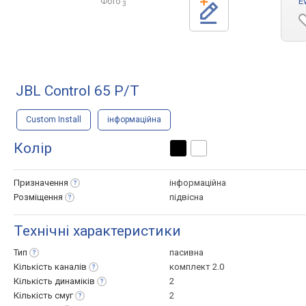
E
Фото
3
JBL Control 65 P/T
Custom Install
інформаційна
Колір
Призначення
інформаційна
Розміщення
підвісна
Технічні характеристики
Тип
пасивна
Кількість
каналів
комплект 2.0
Кількість
динаміків
2
Кількість
смуг
2