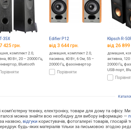
T-35X
Edifier P12
Klipsch R-5
7 425 грн.
від 3 644 грн.
від 26 899 
шня, комплект 2.0,
домашня, комплект 2.0,
домашня, ком
на, 80 Вт, 20 – 20000 Гц,
пасивна, 40 Вт, 6 Ом, 55 –
активна, 120 
інвертор, Bluetooth
20000 Гц, фазоінвертор
20000 Гц, фа
USB-порт, Bl
порівняти
порівняти
порівн
Катало
і комп'ютерну техніку, електроніку, товари для дому та офісу. М
каталозі можна знайти всю необхідну для вибору інформацію —
п
 за назвою,
відгуки
користувачів, фотогалереї товарів, глосарій те
Передрук будь-яких матеріалів тільки за письмовою згодою реда