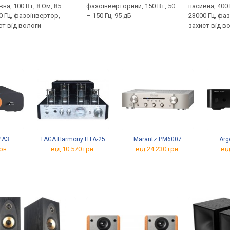
на, 100 Вт, 8 Ом, 85 –
фазоінверторний, 150 Вт, 50
пасивна, 400 
0 Гц, фазоінвертор,
– 150 Гц, 95 дБ
23000 Гц, фа
ст від вологи
захист від в
 ZA3
TAGA Harmony HTA-25
Marantz PM6007
Arg
рн.
від 10 570 грн.
від 24 230 грн.
від