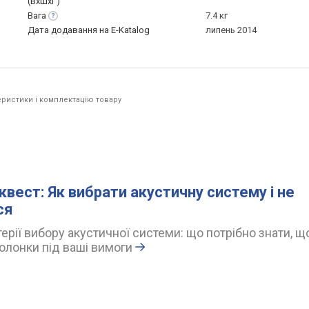
(ВхШхГ)
Вага
7.4 кг
Дата додавання на E-Katalog
липень 2014
ристики і комплектацію товару
квест: Як вибрати акустичну систему і не
ся
ерії вибору акустичної системи: що потрібно знати, щ
олонки під ваші вимоги