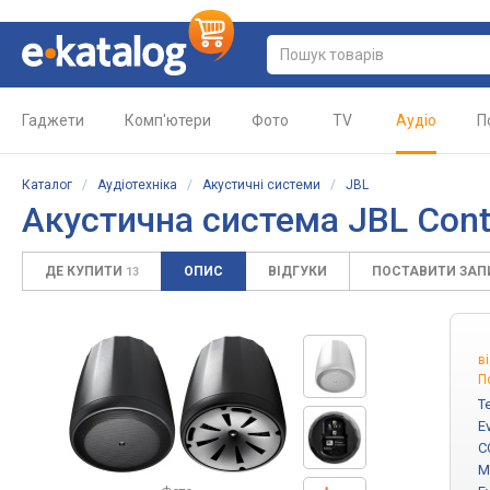
Гаджети
Комп'ютери
Фото
TV
Аудіо
П
Каталог
/
Аудіотехніка
/
Акустичні системи
/
JBL
Акустична система JBL Cont
ДЕ КУПИТИ
ОПИС
ВІДГУКИ
ПОСТАВИТИ ЗА
13
в
П
T
E
C
M