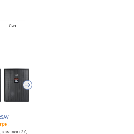
Лип.
 25AV
JBL Control 19CS
JBL Control X
грн.
від 18 522 грн.
від 11 499 грн.
, комплект 2.0,
вбудований, пасивний,
домашня, комплект 2