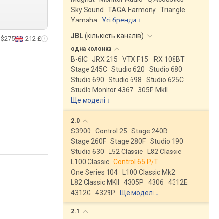
Sky Sound
TAGA Harmony
Triangle
Yamaha
Усі бренди
JBL
(
кількість каналів
)
$275
212 £
одна
колонка
B-6IC
JRX 215
VTX F15
IRX 108BT
Stage 245C
Studio 620
Studio 680
Studio 690
Studio 698
Studio 625C
Studio Monitor 4367
305P MkII
Ще моделі
↓
2.0
S3900
Control 25
Stage 240B
Stage 260F
Stage 280F
Studio 190
Studio 630
L52 Classic
L82 Classic
L100 Classic
Control 65 P/T
One Series 104
L100 Classic Mk2
L82 Classic MKII
4305P
4306
4312E
4312G
4329P
Ще моделі
↓
2.1