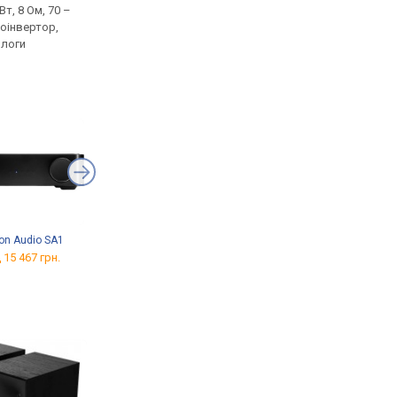
Вт, 8 Ом, 70 –
200 Вт, 42 – 200 Гц, 95 дБ
пасивна, 100 Вт, 8 Ом,
зоінвертор,
20000 Гц, фазоінверт
ологи
on Audio SA1
Fosi Audio V3
Fosi Audio BL20A
 15 467 грн.
від 4 245 грн.
від 3 603 грн.