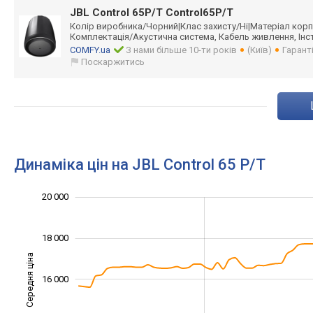
JBL Control 65P/T Control65P/T
Колір виробника/Чорни
й|Клас захисту/Ні|Мате
ріал кор
Комплектація/А
кустична система, Кабель живлення, Інст
COMFY.ua
З нами більше 10-ти років
(Київ)
Гарант
Поскаржитись
Динаміка цін на JBL Control 65 P/T
11 000
13 000
15 000
22 000
10 000
8 000
20 000
18 000
Середня ціна
16 000
13 000