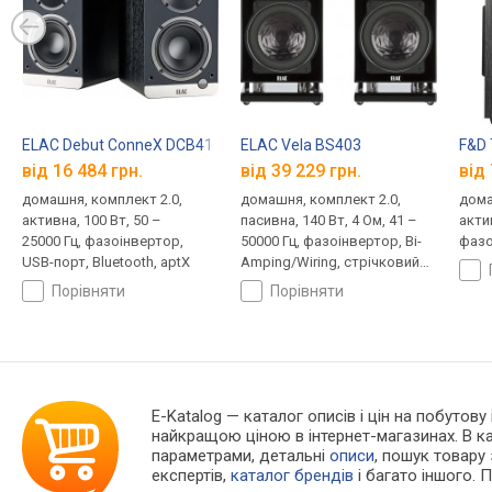
ELAC Debut ConneX DCB41
ELAC Vela BS403
F&D 
від 16 484 грн.
від 39 229 грн.
від 
домашня, комплект 2.0,
домашня, комплект 2.0,
дома
активна, 100 Вт, 50 –
пасивна, 140 Вт, 4 Ом, 41 –
актив
25000 Гц, фазоінвертор,
50000 Гц, фазоінвертор, Bi-
фазо
USB-порт, Bluetooth, aptX
Amping/Wiring, стрічковий
випромінювач
порівняти
порівняти
E-Katalog
— каталог описів і цін на побутову 
найкращою ціною в інтернет-магазинах. В 
параметрами, детальні
описи
, пошук товару
експертів,
каталог брендів
і багато іншого. 