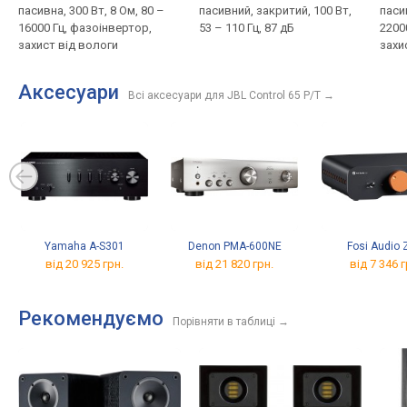
пасивна, 300 Вт, 8 Ом, 80 –
пасивний, закритий, 100 Вт,
пасив
16000 Гц, фазоінвертор,
53 – 110 Гц, 87 дБ
2200
захист від вологи
захи
Аксесуари
Всі аксесуари для JBL Control 65 P/T
→
Yamaha A-S301
Denon PMA-600NE
Fosi Audio
від 20 925 грн.
від 21 820 грн.
від 7 346 г
Рекомендуємо
Порівняти в таблиці
→