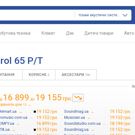
тільки акустичні системи
обутова техніка
Клімат
Дім
Дитячі товари
Авто
rol 65 P/T
ПИТАННЯ
КОРИСНЕ
АКСЕСУАРИ
2
10+
Я
16 899
19 155
грн.
ід
до
орівняти ціни
→
13
elemart.ua
→
19 152 грн.
Soundmag.ua
→
19 152 грн.
vomusic.com.ua
→
19 152 грн.
Musician.ua
→
19 152 грн.
OMFY.ua
→
16 899 грн.
Soundstudio.com.ua
→
18 194 грн.
TA.ua
→
19 152 грн.
Soundmag.ua
→
19 152 грн.