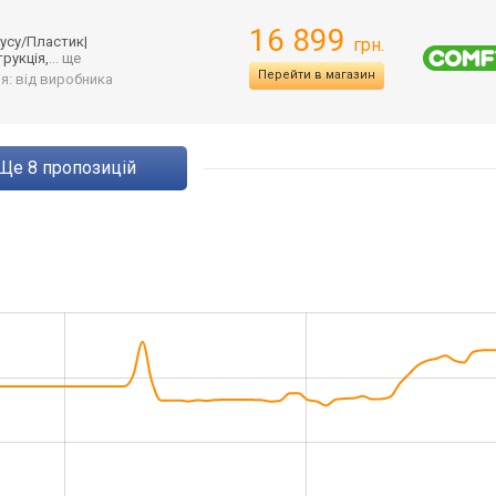
16 899
пусу/Пластик
|
грн.
рукція,
... ще
Перейти в магазин
ія: від виробника
ще
8
пропозицій