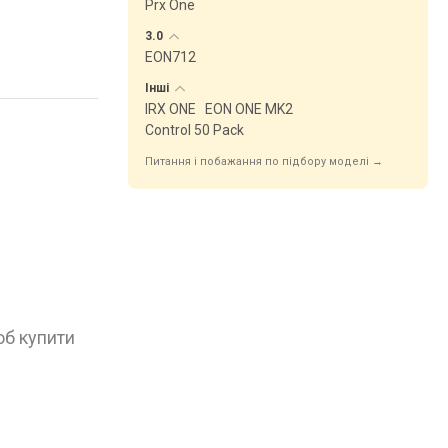
Prx One
3.0
EON712
Інші
IRX ONE
EON ONE MK2
Control 50 Pack
Питання і побажання по підбору моделі →
об купити