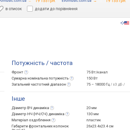
vomusic.com.ua
→
19 155 грн.
Evomusic.com.ua
→
19 155 грн.
в список
додати до порівняння
Потужність / частота
Фронт
75 Вт/канал
Сумарна номінальна
потужність
150 Вт
Загальний частотний
діапазон
75 – 18000 Гц
/ ±3 дБ /
Інше
Діаметр ВЧ
динаміка
20 мм
Діаметр НЧ (НЧ/СЧ)
динаміка
130 мм
Матеріал
оздоблення
пластик
Габарити фронтальних колонок
26x23.4x23.4 см