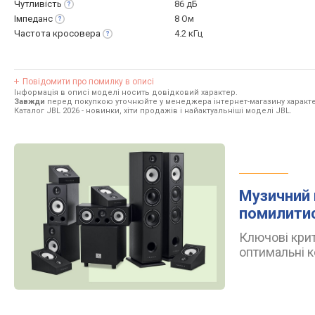
Чутливість
86 дБ
Імпеданс
8 Ом
Частота
кросовера
4.2 кГц
Повідомити про помилку в описі
Інформація в описі моделі носить довідковий характер.
Завжди
перед покупкою уточнюйте у менеджера інтернет-магазину характе
Каталог JBL 2026
- новинки, хіти продажів і найактуальніші моделі JBL.
Музичний 
помилити
Ключові крит
оптимальні к