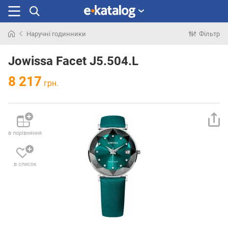
Наручні годинники
Фільтр
Шукали
раніше
Jowissa Facet J5.504.L
8 217
грн.
в порівняння
в список