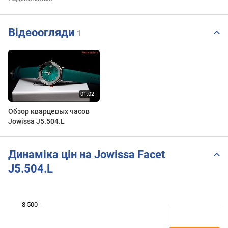
Відеоогляди
1
Обзор кварцевых часов
Jowissa J5.504.L
Динаміка цін на Jowissa Facet
J5.504.L
 600
 800
 200
 400
 000
 500
 000
8 500