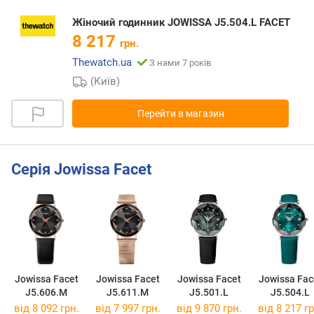
Жіночий годинник JOWISSA J5.504.L FACET
8 217
грн.
Thewatch.ua
З нами 7 років
(Київ)
Перейти в магазин
Серія Jowissa Facet
Jowissa Facet
Jowissa Facet
Jowissa Facet
Jowissa Fac
J5.606.M
J5.611.M
J5.501.L
J5.504.L
від 8 092 грн.
від 7 997 грн.
від 9 870 грн.
від 8 217 гр