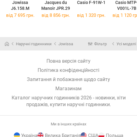
Jowissa
Jacques du
Casio F-91W-1
Casio MTP
J6.158.M
Manoir JPR.29
V001L-7B
від 7 695 грн.
від 8 856 грн.
від 1 320 грн.
від 1 120 гр
Наручні годинники
Jowissa
Фільтр
Усі моделі
Повна версія сайту
Політика конфіденційності
Запитання й побажання щодо сайту
Магазинам
Каталог наручних годинників 2026 - новинки, хіти
продажів,
купити наручні годинники
.
Ми в інших країнах
Україна
Велика Британія
США
Польща