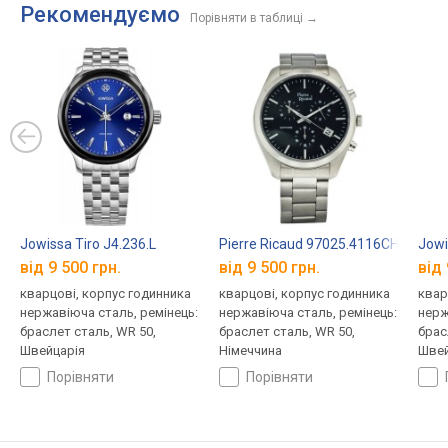
Рекомендуємо
Порівняти в таблиці
→
Jowissa Tiro J4.236.L
Pierre Ricaud 97025.4116CH
Jowi
від 9 500 грн.
від 9 500 грн.
від 
кварцові, корпус годинника
кварцові, корпус годинника
квар
нержавіюча сталь, ремінець:
нержавіюча сталь, ремінець:
нерж
браслет сталь, WR 50,
браслет сталь, WR 50,
брас
Швейцарія
Німеччина
Швей
порівняти
порівняти