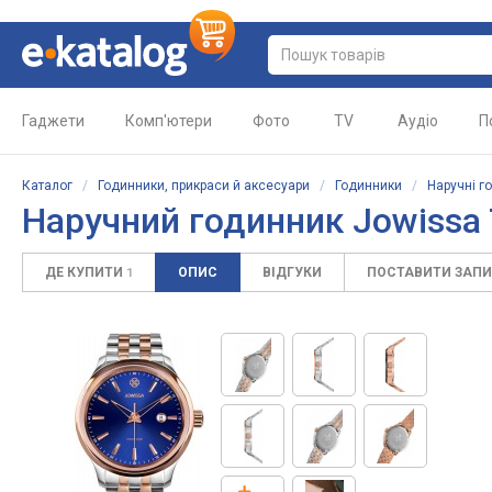
Гаджети
Комп'ютери
Фото
TV
Аудіо
П
Каталог
/
Годинники, прикраси й аксесуари
/
Годинники
/
Наручні г
Наручний годинник Jowissa T
ДЕ КУПИТИ
ОПИС
ВІДГУКИ
ПОСТАВИТИ ЗАП
1