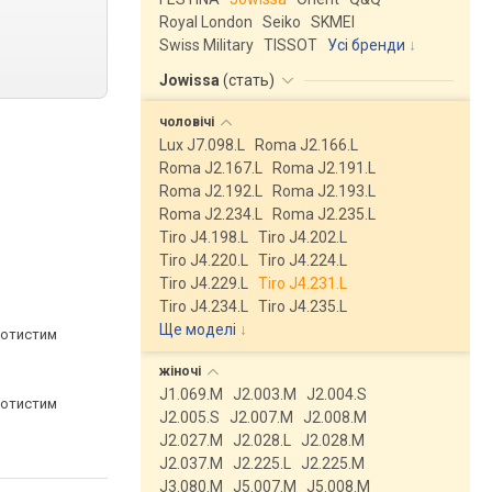
Royal London
Seiko
SKMEI
Swiss Military
TISSOT
Усі бренди
Jowissa
(
стать
)
чоловічі
Lux J7.098.L
Roma J2.166.L
Roma J2.167.L
Roma J2.191.L
Roma J2.192.L
Roma J2.193.L
Roma J2.234.L
Roma J2.235.L
Tiro J4.198.L
Tiro J4.202.L
Tiro J4.220.L
Tiro J4.224.L
Tiro J4.229.L
Tiro J4.231.L
Tiro J4.234.L
Tiro J4.235.L
Ще моделі
↓
лотистим
жіночі
J1.069.M
J2.003.M
J2.004.S
лотистим
J2.005.S
J2.007.M
J2.008.M
J2.027.M
J2.028.L
J2.028.M
J2.037.M
J2.225.L
J2.225.M
J3.080.M
J5.007.M
J5.008.M