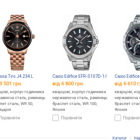
ssa Tiro J4.234.L
Casio Edifice EFR-S107D-1A
Casio Edific
9 501 грн.
від 6 800 грн.
від 6 610 г
цові, корпус годинника
кварцові, корпус годинника
кварцові, ко
авіюча сталь, ремінець:
нержавіюча сталь, ремінець:
нержавіюча с
лет сталь, WR 50,
браслет сталь, WR 100,
браслет стал
царія
Японія
Японія
порівняти
порівняти
порівн
Каталог
/
На