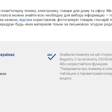
і комп'ютерну техніку, електроніку, товари для дому та офісу. Ми
каталозі можна знайти всю необхідну для вибору інформацію —
п
 за назвою,
відгуки
користувачів, фотогалереї товарів, глосарій те
Передрук будь-яких матеріалів тільки за письмовою згодою реда
 країнах
Знайшли помилку на цій сторінц
Виділіть її та натисніть Ctrl+Ente
Або скористайтеся функцією
"Повідомити про помилку в опис
анія
таблицею з параметрами конк
моделі.