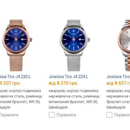
ssa Tiro J4.220.L
Jowissa Tiro J4.224.L
Jowissa Tiro
9 207 грн.
від 8 370 грн.
від 8 637 г
цові, корпус годинника
кварцові, корпус годинника
кварцові, ко
авіюча сталь, ремінець:
нержавіюча сталь, ремінець:
нержавіюча с
нський браслет, WR 50,
міланський браслет, WR 50,
браслет стал
царія
Швейцарія
Швейцарія
порівняти
порівняти
порівн