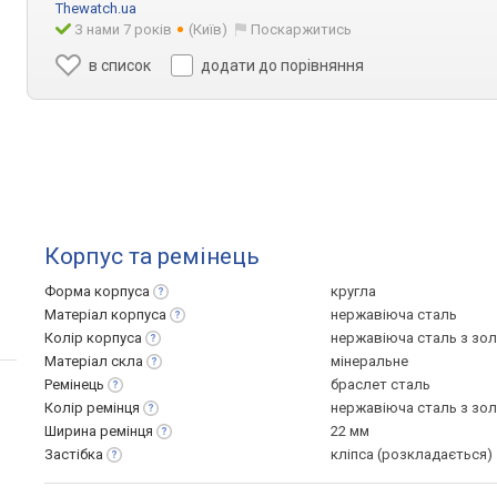
Thewatch.ua
З нами 7 років
(Київ)
Поскаржитись
в список
додати до порівняння
Корпус та ремінець
Форма
корпуса
кругла
Матеріал
корпуса
нержавіюча сталь
Колір
корпуса
нержавіюча сталь з зо
Матеріал
скла
мінеральне
Ремінець
браслет сталь
Колір
ремінця
нержавіюча сталь з зо
Ширина
ремінця
22 мм
Застібка
кліпса (розкладається)