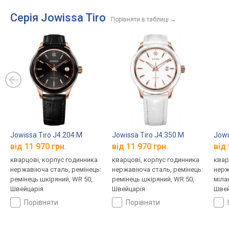
Серія Jowissa Tiro
Порівняти в таблиці
→
Jowissa Tiro J4.204.M
Jowissa Tiro J4.350.M
Jowi
від 11 970 грн.
від 11 970 грн.
від 
кварцові, корпус годинника
кварцові, корпус годинника
квар
нержавіюча сталь, ремінець:
нержавіюча сталь, ремінець:
нерж
ремінець шкіряний, WR 50,
ремінець шкіряний, WR 50,
міла
Швейцарія
Швейцарія
Швей
порівняти
порівняти