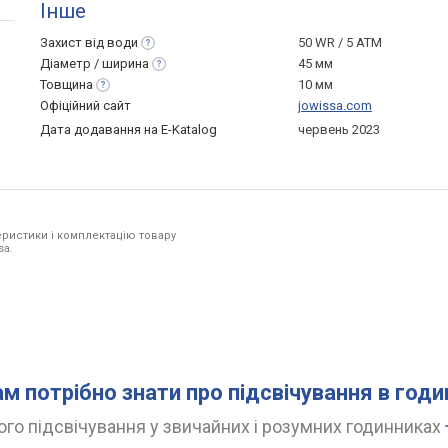
Інше
Захист від
води
50 WR / 5 ATM
Діаметр /
ширина
45 мм
Товщина
10 мм
Офіційний сайт
jowissa.com
Дата додавання на E-Katalog
червень 2023
ристики і комплектацію товару
sa.
ам потрібно знати про підсвічування в год
го підсвічування у звичайних і розумних годинниках