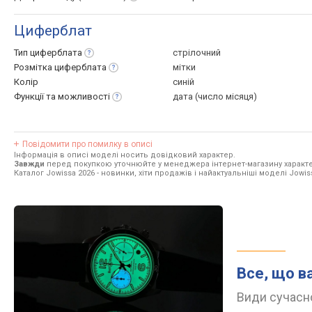
Циферблат
Тип
циферблата
стрілочний
Розмітка
циферблата
мітки
Колір
синій
Функції та
можливості
дата (число місяця)
Повідомити про помилку в описі
Інформація в описі моделі носить довідковий характер.
Завжди
перед покупкою уточнюйте у менеджера інтернет-магазину характе
Каталог Jowissa 2026
- новинки, хіти продажів і найактуальніші моделі Jowis
Все, що в
Види сучасно