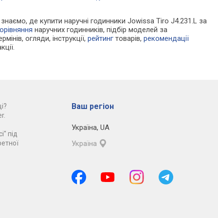
 знаємо, де купити наручні годинники Jowissa Tiro J4.231.L за
орівняння
наручних годинників, підбір моделей за
рмінів, огляди, інструкції,
рейтинг
товарів,
рекомендації
кції.
Ваш регіон
і?
r.
Україна
,
UA
і" під
ретної
Україна