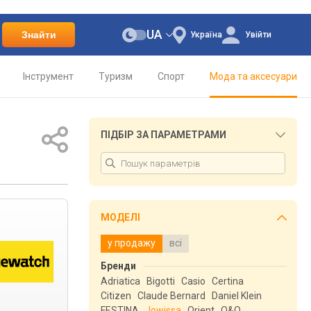
UA
Знайти
Україна
Увійти
Інструмент
Туризм
Спорт
Мода та аксесуари
ПІДБІР ЗА ПАРАМЕТРАМИ
МОДЕЛІ
у продажу
всі
Бренди
Adriatica
Bigotti
Casio
Certina
Citizen
Claude Bernard
Daniel Klein
FESTINA
Jowissa
Orient
Q&Q