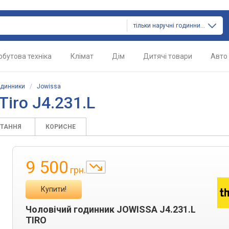
тільки наручні годинники
обутова техніка
Клімат
Дім
Дитячі товари
Авто
одинники
/
Jowissa
iro J4.231.L
ИТАННЯ
КОРИСНЕ
9 500
грн.
Купити!
Чоловічий годинник JOWISSA J4.231.L
TIRO