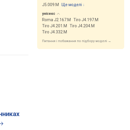
J5.009.M
Ще моделі
↓
унісекс
Roma J2.167.M
Tiro J4.197.M
Tiro J4.201.M
Tiro J4.204.M
Tiro J4.332.M
Питання і побажання по підбору моделі →
инниках