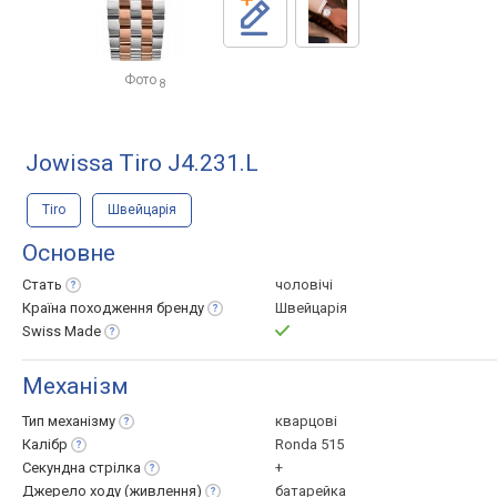
Фото
8
Jowissa Tiro J4.231.L
Tiro
Швейцарія
Основне
Стать
чоловічі
Країна походження
бренду
Швейцарія
Swiss
Made
Механізм
Тип
механізму
кварцові
Калібр
Ronda 515
Секундна
стрілка
+
Джерело ходу
(живлення)
батарейка