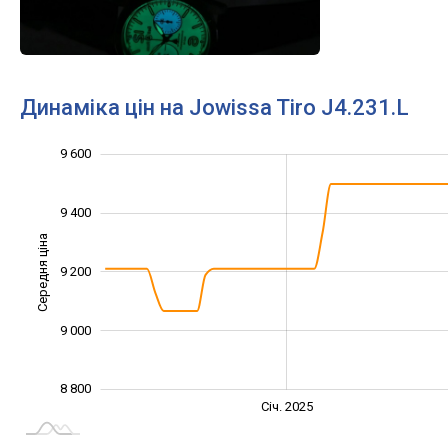
Динаміка цін на Jowissa Tiro J4.231.L
9 600
8 600
8 700
8 900
9 100
9 300
9 800
8 400
9 400
Середня ціна
9 200
8 800
9 000
8 800
Січ. 2027
Лип.
Січ. 2025
L