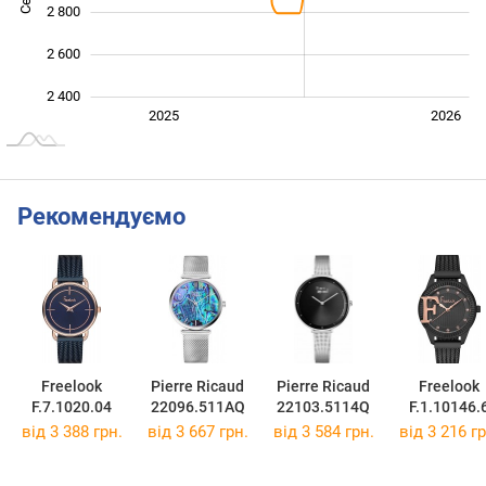
2 800
2 600
2 400
Січ. 2025
Лип.
2027
2025
2026
L
Рекомендуємо
Freelook
Pierre Ricaud
Pierre Ricaud
Freelook
F.7.1020.04
22096.511AQ
22103.5114Q
F.1.10146.
від 3 388 грн.
від 3 667 грн.
від 3 584 грн.
від 3 216 гр