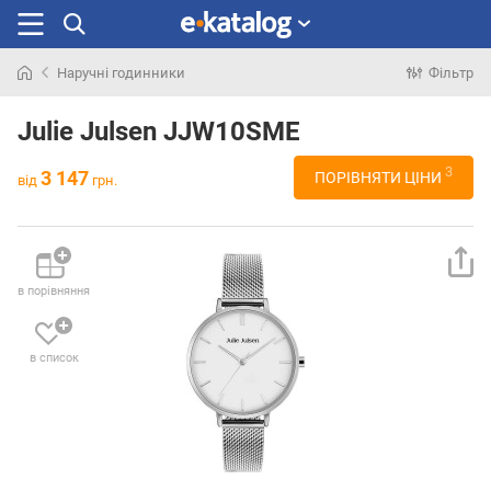
Наручні годинники
Фільтр
Шукали
раніше
Julie Julsen JJW10SME
3
3 147
ПОРІВНЯТИ ЦІНИ
від
грн.
в порівняння
в список