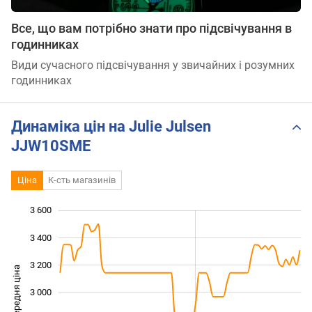
Все, що вам потрібно знати про підсвічування в
годинниках
Види сучасного підсвічування у звичайних і розумних
годинниках
Динаміка цін на Julie Julsen
JJW10SME
Ціна
К-сть магазинів
3 600
 000
 200
 800
3 400
3 200
Середня ціна
3 000
2 400