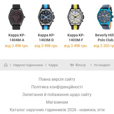
Kappa KP-
Kappa KP-
Kappa KP-
Beverly Hill
1404M-A
1403M-D
1403M-F
Polo Club
BH9207-0
від 3 498 грн.
від 3 498 грн.
від 3 498 грн.
від 3 203 гр
Наручні годинники
Kappa
Фільтр
Усі моделі
Повна версія сайту
Політика конфіденційності
Запитання й побажання щодо сайту
Магазинам
Каталог наручних годинників 2026 - новинки, хіти