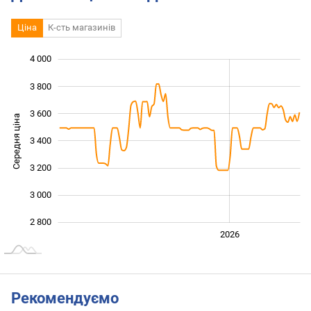
Ціна
К-сть магазинів
4 000
 400
 600
 200
3 800
3 600
Середня ціна
3 400
2 800
3 200
3 000
2 800
2024
2025
2028
2026
L
Рекомендуємо