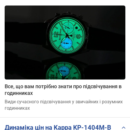
Все, що вам потрібно знати про підсвічування в
годинниках
Види сучасного підсвічування у звичайних і розумних
годинниках
Динаміка цін на Kappa KP-1404M-B