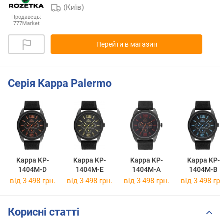
(Київ)
Продавець:
777Market
Перейти в магазин
Серія Kappa Palermo
Kappa KP-
Kappa KP-
Kappa KP-
Kappa KP-
1404M-D
1404M-E
1404M-A
1404M-B
від 3 498 грн.
від 3 498 грн.
від 3 498 грн.
від 3 498 гр
Корисні статті