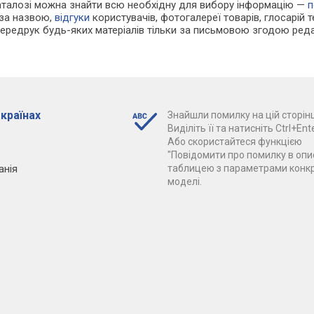
каталозі можна знайти всю необхідну для вибору інформацію —
п
 за назвою,
відгуки
користувачів, фотогалереї товарів, глосарій те
Передрук будь-яких матеріалів тільки за письмовою згодою реда
 країнах
Знайшли помилку на цій сторінц
Виділіть її та натисніть Ctrl+Ente
Або скористайтеся функцією
"Повідомити про помилку в опис
анія
таблицею з параметрами конк
моделі.