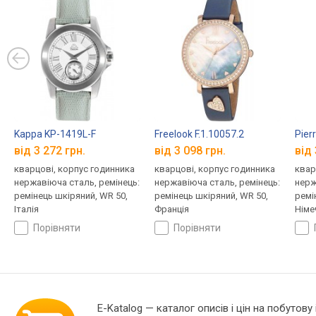
Kappa KP-1419L-F
Freelook F.1.10057.2
Pier
від 3 272 грн.
від 3 098 грн.
від 
кварцові, корпус годинника
кварцові, корпус годинника
квар
нержавіюча сталь, ремінець:
нержавіюча сталь, ремінець:
нерж
ремінець шкіряний, WR 50,
ремінець шкіряний, WR 50,
ремі
Італія
Франція
Німе
порівняти
порівняти
E-Katalog
— каталог описів і цін на побутову