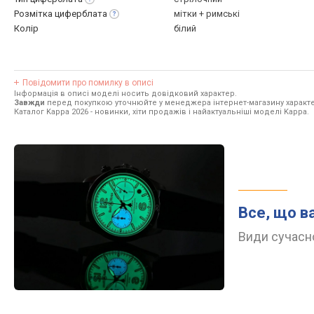
Розмітка
циферблата
мітки + римські
Колір
білий
Повідомити про помилку в описі
Інформація в описі моделі носить довідковий характер.
Завжди
перед покупкою уточнюйте у менеджера інтернет-магазину характе
Каталог Kappa 2026
- новинки, хіти продажів і найактуальніші моделі Kappa.
Все, що в
Види сучасно