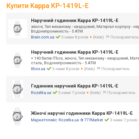
Купити Kappa KP-1419L-E
Наручний годинник Kappa KP-1419L-E
жіночі, Тип механізму - кварцовий, Матеріал корпусу - н
Водонепроникність - 5 ATM
Brain.com.ua
З нами 8 років
(Київ)
Поскаржитись
Наручний годинник Kappa KP-1419L-E
+ 140 балів ITbox, жіночі, Тип механізму - кварцовий, Ма
сталь, Водонепроникність - 5 ATM
Itbox.ua
З нами 8 років
(Київ)
Поскаржитись
Годинник наручний Kappa KP-1419L-E
Rozetka.ua
З нами 7 років
(Київ)
Поскаржитись
Жіночі наручні годинники Kappa KP-1419L-E
Маркетплейс:
Rozetka.ua
777Market
З нами 7 років