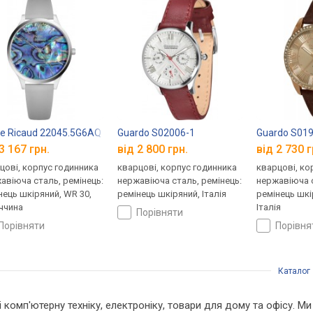
re Ricaud 22045.5G6AQ
Guardo S02006-1
Guardo S01
3 167 грн.
від 2 800 грн.
від 2 730 г
цові, корпус годинника
кварцові, корпус годинника
кварцові, ко
авіюча сталь, ремінець:
нержавіюча сталь, ремінець:
нержавіюча с
нець шкіряний, WR 30,
ремінець шкіряний, Італія
ремінець шкі
ччина
Італія
порівняти
порівняти
порівн
Каталог
 і комп'ютерну техніку, електроніку, товари для дому та офісу. 