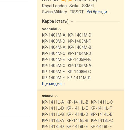
Royal London
Seiko
SKMEI
Swiss Military
TISSOT
Усі бренди
Kappa
(
стать
)
чоловічі
KP-1401M-A
KP-1401M-D
KP-1403M-D
KP-1403M-F
KP-1404M-A
KP-1404M-B
KP-1404M-C
KP-1404M-D
KP-1404M-E
KP-1405M-B
KP-1405M-C
KP-1406M-A
KP-1406M-E
KP-1408M-C
KP-1409M-F
KP-1411M-D
Ще моделі
↓
жіночі
KP-1411L-A
KP-1411L-B
KP-1411L-C
KP-1411L-D
KP-1411L-E
KP-1411L-F
KP-1411L-G
KP-1414L-D
KP-1414L-E
KP-1418L-A
KP-1418L-B
KP-1418L-C
KP-1418L-D
KP-1418L-E
KP-1418L-F