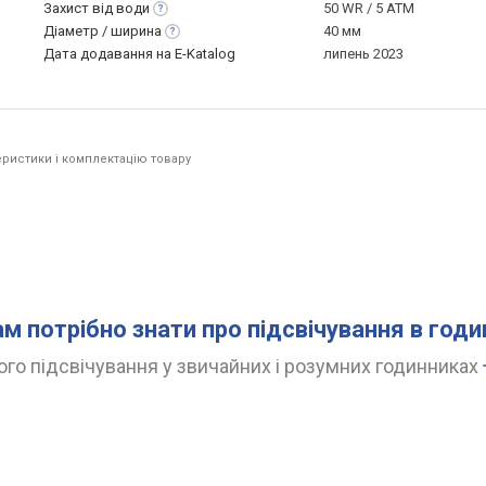
Захист від
води
50 WR / 5 ATM
Діаметр /
ширина
40 мм
Дата додавання на E-Katalog
липень 2023
ристики і комплектацію товару
ам потрібно знати про підсвічування в год
го підсвічування у звичайних і розумних годинниках