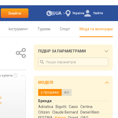
UA
Знайти
Україна
Увійти
Інструмент
Туризм
Спорт
Мода та аксесуари
ПІДБІР ЗА ПАРАМЕТРАМИ
к купити
МОДЕЛІ
у продажу
всі
н.
Бренди
н.
Adriatica
Bigotti
Casio
Certina
Citizen
Claude Bernard
Daniel Klein
FESTINA
Kappa
Orient
Q&Q