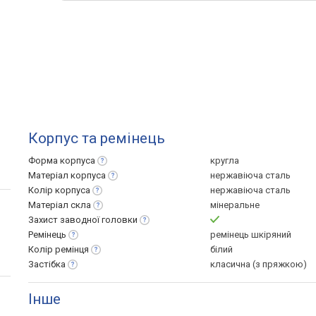
Корпус та ремінець
Форма
корпуса
кругла
Матеріал
корпуса
нержавіюча сталь
Колір
корпуса
нержавіюча сталь
Матеріал
скла
мінеральне
Захист заводної
головки
Ремінець
ремінець шкіряний
Колір
ремінця
білий
Застібка
класична (з пряжкою)
Інше