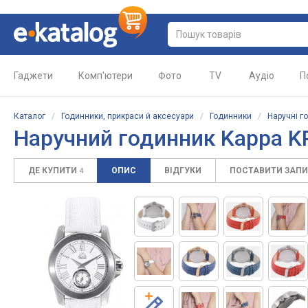
Гаджети
Комп'ютери
Фото
TV
Аудіо
П
Каталог
/
Годинники, прикраси й аксесуари
/
Годинники
/
Наручні г
Наручний годинник Kappa K
ДЕ КУПИТИ
ОПИС
ВІДГУКИ
ПОСТАВИТИ ЗАП
4