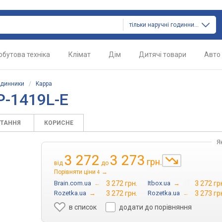
тільки наручні годинники
обутова техніка
Клімат
Дім
Дитячі товари
Авто
одинники
/
Kappa
P-1419L-E
ИТАННЯ
КОРИСНЕ
Я
3 272
3 273
грн.
від
до
Порівняти ціни
→
4
Brain.com.ua
→
3 272 грн.
Itbox.ua
→
3 272 гр
Rozetka.ua
→
3 272 грн.
Rozetka.ua
→
3 273 гр
в список
додати до порівняння