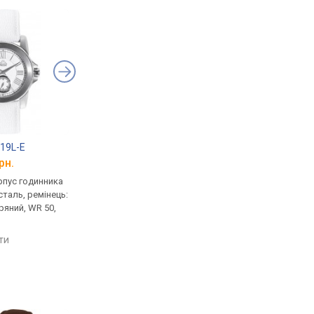
19L-E
Kappa KP-1419L-F
рн.
від 3 272 грн.
рпус годинника
кварцові, корпус годинника
таль, ремінець:
нержавіюча сталь, ремінець:
ряний, WR 50,
ремінець шкіряний, WR 50,
Італія
яти
порівняти