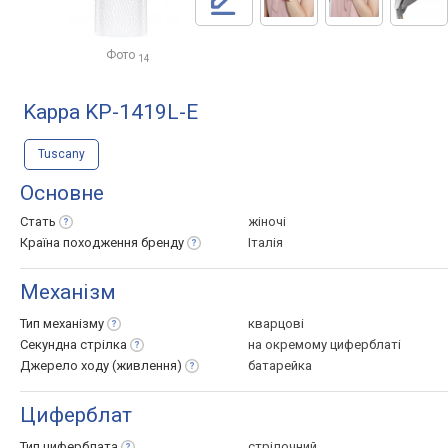
Фото
14
Kappa KP-1419L-E
Tuscany
Основне
Стать
жіночі
Країна походження
бренду
Італія
Механізм
Тип
механізму
кварцові
Секундна
стрілка
на окремому циферблаті
Джерело ходу
(живлення)
батарейка
Циферблат
Тип
циферблата
стрілочний