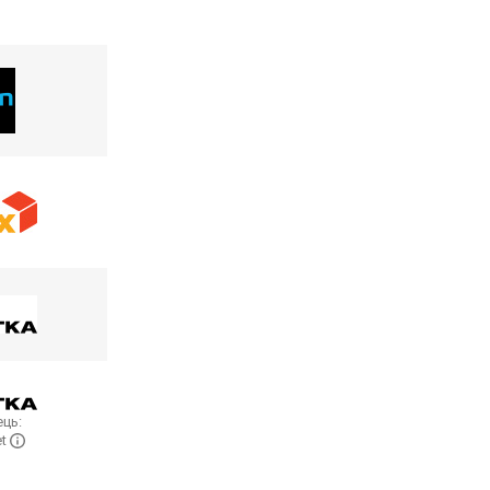
ць:
et