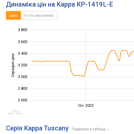
Динаміка цін на Kappa KP-1419L-E
Ціна
К-сть магазинів
3 800
2 200
2 400
4 000
3 600
3 400
Середня ціна
3 200
2 600
3 000
2 800
2 600
Січ. 2027
Лип.
Січ. 2025
L
Серія Kappa Tuscany
Порівняти в таблиці
→