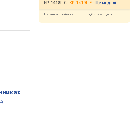
KP-1418L-G
KP-1419L-E
Ще моделі
↓
Питання і побажання по підбору моделі →
инниках