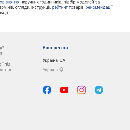
орівняння
наручних годинників, підбір моделей за
рмінів, огляди, інструкції,
рейтинг
товарів,
рекомендації
кції.
Ваш регіон
і?
r.
Україна
,
UA
і" під
ретної
Україна