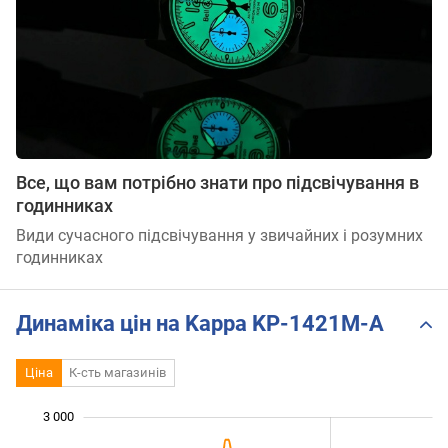
Все, що вам потрібно знати про підсвічування в
годинниках
Види сучасного підсвічування у звичайних і розумних
годинниках
Динаміка цін на Kappa KP-1421M-A
Ціна
К-сть магазинів
3 000
 600
 800
 200