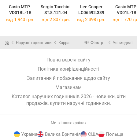
Casio MTP-
Sergio Tacchini
Lee Cooper
Casio MTP
VD01BL-1B
ST.8.121.04
LC06592.339
VD01L-1B
від 1 940 грн.
від 2 807 грн.
від 2 398 грн.
від 1 770 гр
Наручні годинники
Kappa
Фільтр
Усі моделі
Повна версія сайту
Політика конфіденційності
Запитання й побажання щодо сайту
Магазинам
Каталог наручних годинників 2026 - новинки, хіти
продажів,
купити наручні годинники
.
Ми в інших країнах
Україна
Велика Британія
США
Польща