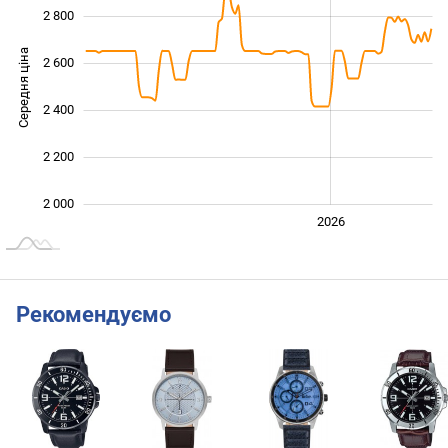
2 800
Середня ціна
2 600
2 000
2 400
2 200
2 000
2024
2025
2028
2026
L
Рекомендуємо