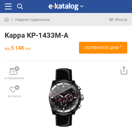
Наручні годинники
Фільтр
Шукали
раніше
Kappa KP-1433M-A
4
5 148
ПОРІВНЯТИ ЦІНИ
від
грн.
в порівняння
в список