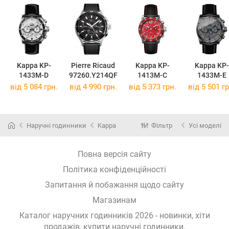
Kappa KP-
Pierre Ricaud
Kappa KP-
Kappa KP-
1433M-D
97260.Y214QF
1413M-C
1433M-E
від 5 084 грн.
від 4 990 грн.
від 5 373 грн.
від 5 501 гр
Наручні годинники
Kappa
Фільтр
Усі моделі
Повна версія сайту
Політика конфіденційності
Запитання й побажання щодо сайту
Магазинам
Каталог наручних годинників 2026 - новинки, хіти
продажів,
купити наручні годинники
.