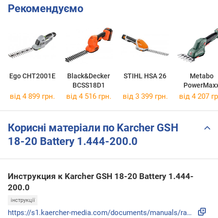
Рекомендуємо
Ego CHT2001E
Black&Decker
STIHL HSA 26
Metabo
BCSS18D1
PowerMax
SGS 12 Q
від 4 899 грн.
від 4 516 грн.
від 3 399 грн.
від 4 207 гр
60160885
Корисні матеріали по Karcher GSH
18-20 Battery 1.444-200.0
Инструкция к Karcher GSH 18-20 Battery 1.444-
200.0
інструкції
https://s1.kaercher-media.com/documents/manuals/raw/000/BTA...