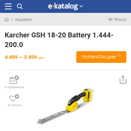
Кущорізи
Фільтр
Шукали
раніше
Karcher GSH 18-20 Battery 1.444-
200.0
16
4 499 — 5 499
ПОРІВНЯТИ ЦІНИ
грн.
в порівняння
в список