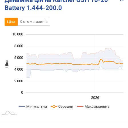
Battery 1.444-200.0
Ціна
К-сть магазинів
10 000
 000
 000
 000
8 000
6 000
Ціна
10 000
4 000
2 000
0
2024
2025
2028
2026
L
Мінімальна
Середня
Максимальна