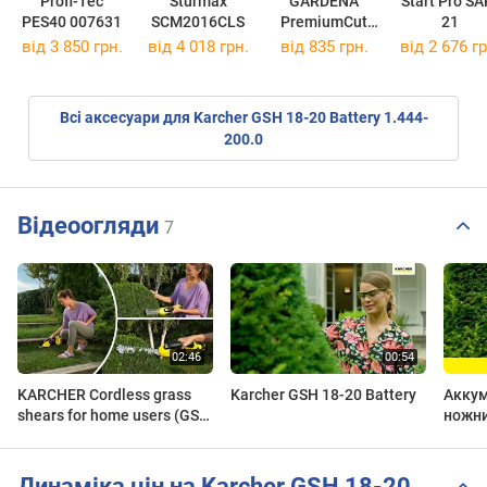
Profi-Tec
Sturmax
GARDENA
Start Pro SA
PES40 007631
SCM2016CLS
PremiumCut
21
12242-20
від 3 850 грн.
від 4 018 грн.
від 835 грн.
від 2 676 гр
Всі аксесуари для Karcher GSH 18-20 Battery 1.444-
200.0
Відеоогляди
7
KARCHER Cordless grass
Karcher GSH 18-20 Battery
Акку
shears for home users (GSH
ножни
18-20)/ Аккумуляторные
Karch
ножницы для травы 2020
Динаміка цін на Karcher GSH 18-20