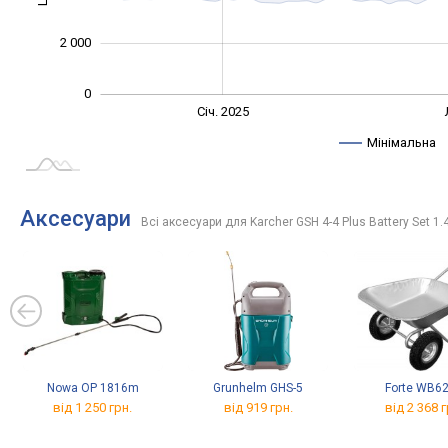
2 000
0
Січ. 2027
Жовт.
Жовт.
Квіт.
Лип.
Січ. 2025
L
Мінімальна
Аксесуари
Всі аксесуари для Karcher GSH 4-4 Plus Battery Set 1.
Nowa OP 1816m
Grunhelm GHS-5
Forte WB6
від 1 250 грн.
від 919 грн.
від 2 368 г