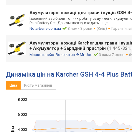
Акумуляторні ножиці для трави і кущів GSH 4-4
Ідеальний засіб для точних робіт у саду - легкі акумуля
Plus Battery Set. До комплекту входить
... ще
Nota-bene.com.ua
З нами 3 роки
(Київ)
Гарантія: 
Акумуляторні ножиці Karcher для трави і кущів
+ Акумулятор + Зарядний пристрій
(1.445-321.
Маркетплейс:
Rozetka.ua
Mr. Joe
З нами 7 років
(
Динаміка цін на Karcher GSH 4-4 Plus Batt
Ціна
К-сть магазинів
10 000
-2 000
-1 000
-4 000
1 000
3 000
8 000
6 000
Ціна
4 000
1 000