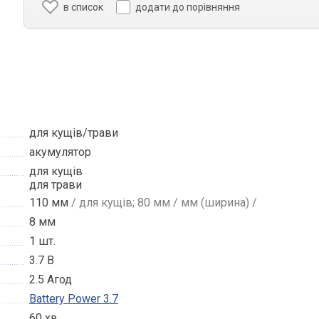
в список
додати до порівняння
0
для кущів/трави
акумулятор
для кущів
для трави
110 мм
/ для кущів; 80 мм / мм (ширина) /
8 мм
1 шт.
3.7 В
2.5 Агод
Battery Power 3.7
60 хв