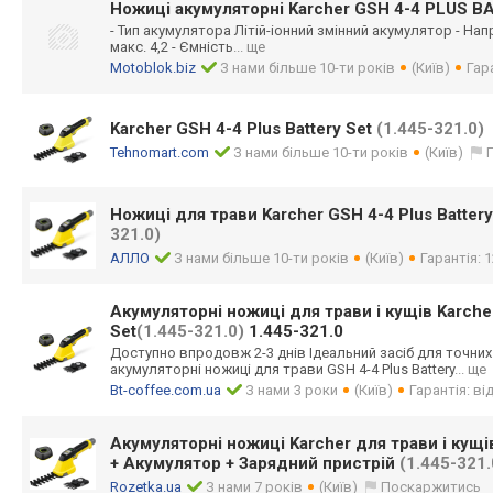
Ножиці акумуляторні Karcher GSH 4-4 PLUS B
- Тип акумулятора Літій-іонний змінний акумулятор - Напру
макс. 4,2 - Ємність
... ще
Motoblok.biz
З нами більше 10-ти років
(Київ)
Гара
Karcher GSH 4-4 Plus Battery Set
(1.445-321.0)
Tehnomart.com
З нами більше 10-ти років
(Київ)
Ножиці для трави Karcher GSH 4-4 Plus Batter
321.0)
АЛЛО
З нами більше 10-ти років
(Київ)
Гарантія: 1
Акумуляторні ножиці для трави і кущів Karcher
Set
(1.445-321.0)
1.445-321.0
Доступно впродовж 2-3 днів Ідеальний засіб для точних р
акумуляторні ножиці для трави GSH 4-4 Plus Battery
... ще
Bt-coffee.com.ua
З нами 3 роки
(Київ)
Гарантія: в
Акумуляторні ножиці Karcher для трави і кущів
+ Акумулятор + Зарядний пристрій
(1.445-321.
Rozetka.ua
З нами 7 років
(Київ)
Поскаржитись