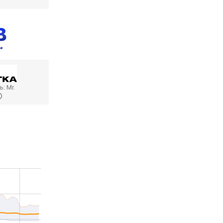
ь:
Mr.