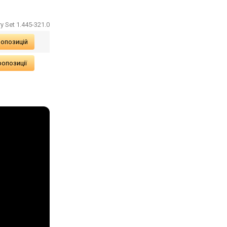
y Set 1.445-321.0
ропозицій
ропозиції