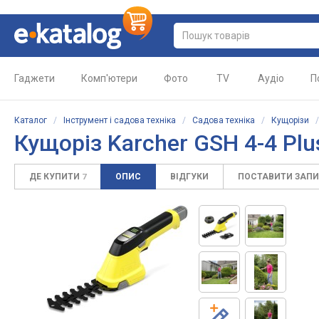
Гаджети
Комп'ютери
Фото
TV
Аудіо
П
Каталог
/
Інструмент і садова техніка
/
Садова техніка
/
Кущорізи
Кущоріз
Karcher GSH 4-4 Plu
ДЕ КУПИТИ
ОПИС
ВІДГУКИ
ПОСТАВИТИ ЗАП
7