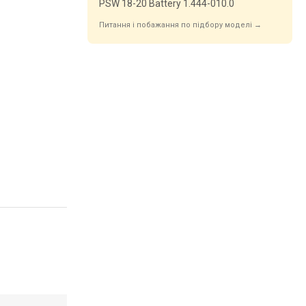
PSW 18-20 Battery 1.444-010.0
Питання і побажання по підбору моделі →