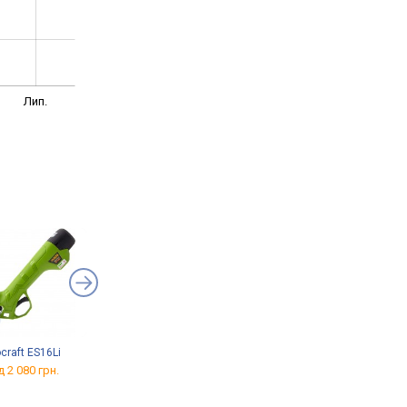
Лип.
craft ES16Li
Budfix WB9618K
VERTO 15G504
д 2 080 грн.
від 2 505 грн.
від 759 грн.