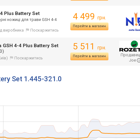
 Plus Battery Set
4 499
грн.
торні ножиці для трави GSH 4-4
Перейти в магазин
від виробника
Поскаржитись
5 511
 GSH 4-4 Plus Battery Set
грн.
0)
Продавец
Перейти в магазин
Київ)
Поскаржитись
Joe
ery Set 1.445-321.0