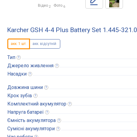
Відео
Фото
2
6
Karcher GSH 4-4 Plus Battery Set 1.445-321.
акк. 1 шт.
акк. відсутній
Тип
Джерело
живлення
Насадки
Довжина
шини
Крок
зубів
Комплектний
акумулятор
Напруга
батареї
Ємність
акумулятора
Сумісні
акумулятори
Час
роботи