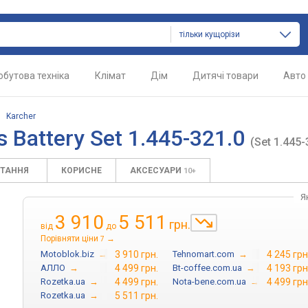
тільки кущорізи
обутова техніка
Клімат
Дім
Дитячі товари
Авто
/
Karcher
s Battery Set 1.445-321.0
(Set 1.445-
ИТАННЯ
КОРИСНЕ
АКСЕСУАРИ
10+
Я
3 910
5 511
грн.
від
до
Порівняти ціни
→
7
Motoblok.biz
→
3 910 грн.
Tehnomart.com
→
4 245 грн
АЛЛО
→
4 499 грн.
Bt-coffee.com.ua
→
4 193 грн
Rozetka.ua
→
4 499 грн.
Nota-bene.com.ua
→
4 499 грн
Rozetka.ua
→
5 511 грн.