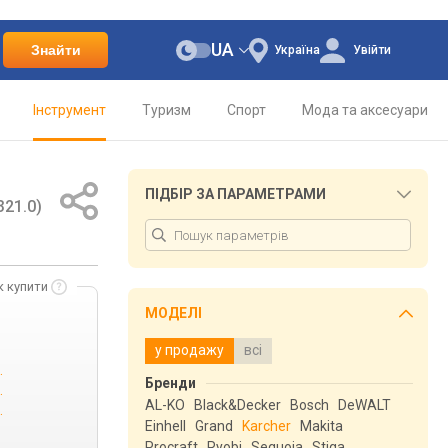
UA
Знайти
Україна
Увійти
Інструмент
Туризм
Спорт
Мода та аксесуари
ПІДБІР ЗА ПАРАМЕТРАМИ
321.0)
к купити
МОДЕЛІ
у продажу
всі
.
Бренди
.
AL-KO
Black&Decker
Bosch
DeWALT
.
Einhell
Grand
Karcher
Makita
Procraft
Ryobi
Sequoia
Stiga