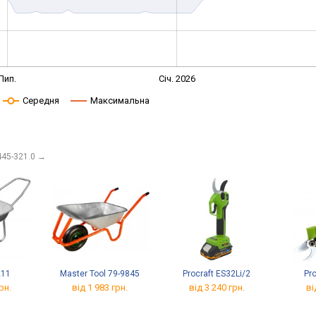
Лип.
Січ. 2026
Середня
Максимальна
445-321.0
→
211
Master Tool 79-9845
Procraft ES32Li/2
Pro
рн.
від 1 983 грн.
від 3 240 грн.
ві