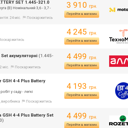
ATTERY SET 1.445-321.0
3 910
грн.
га (В) Номінальний 3,6 - 3,7 -
Перейти в магазин
нтія: 24 міс.
Поскаржитись
4 245
грн.
Поскаржитись
Перейти в магазин
4 499
y Set акумуляторні
(1.445-
грн.
Перейти в магазин
2 міс.
Поскаржитись
 GSH 4-4 Plus Battery
4 193
грн.
обіт у саду - легкі
Перейти в магазин
ід виробника
Поскаржитись
4 499
 GSH 4-4 Plus Battery Set
грн.
0)
Перейти в магазин