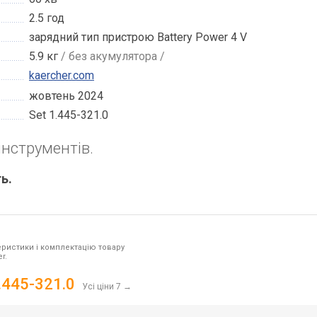
2.5 год
зарядний тип пристрою Battery Power 4 V
5.9 кг
/ без акумулятора /
kaercher.com
жовтень 2024
Set 1.445-321.0
інструментів.
ь.
ристики і комплектацію товару
r.
1.445-321.0
Усі ціни 7
→