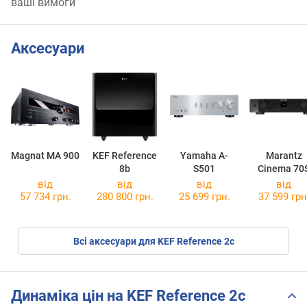
ваші вимоги
Аксесуари
Magnat MA 900
KEF Reference
Yamaha A-
Marantz
8b
S501
Cinema 70
від
від
від
від
57 734 грн.
280 800 грн.
25 699 грн.
37 599 грн
Всі аксесуари для KEF Reference 2c
Динаміка цін на KEF Reference 2c