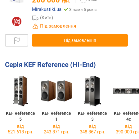
грн.
Mirakustiki.ua
З нами 5 років
(Київ)
Під замовлення
Під замовлення
Серія KEF Reference (Hi-End)
KEF Reference
KEF Reference
KEF Reference
KEF Referen
5
1
3
4c
від
від
від
від
521 618 грн.
243 871 грн.
348 867 грн.
390 000 гр