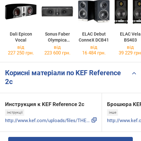
Dali Epicon
Sonus Faber
ELAC Debut
ELAC Vela
Vocal
Olympica
ConneX DCB41
BS403
Center
від
від
від
від
227 250 грн.
223 600 грн.
16 484 грн.
39 229 грн
Корисні матеріали по KEF Reference
2c
Инструкция к KEF Reference 2c
Брошюра KEF
інструкції
інше
http://www.kef.com/uploads/files/THE_REFERENCE/THE_REFERENC...