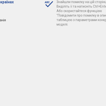
 країнах
Знайшли помилку на цій сторінц
Виділіть її та натисніть Ctrl+Ente
Або скористайтеся функцією
"Повідомити про помилку в опис
анія
таблицею з параметрами конк
моделі.