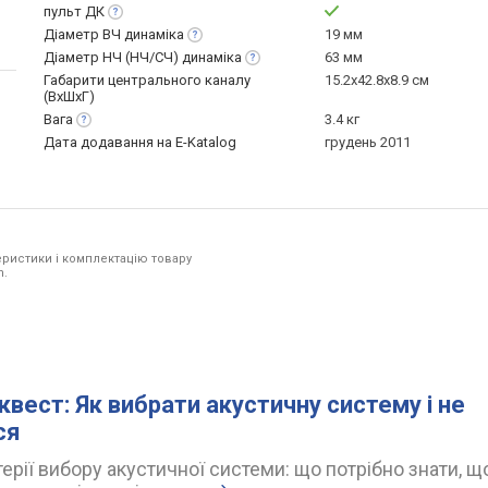
пульт
ДК
Діаметр ВЧ
динаміка
19 мм
Діаметр НЧ (НЧ/СЧ)
динаміка
63 мм
Габарити центрального каналу
15.2х42.8х8.9 см
(ВхШхГ)
Вага
3.4 кг
Дата додавання на E-Katalog
грудень 2011
ристики і комплектацію товару
h.
квест: Як вибрати акустичну систему і не
ся
ерії вибору акустичної системи: що потрібно знати, щ