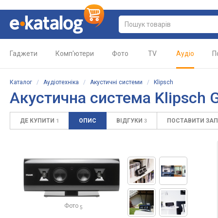
Гаджети
Комп'ютери
Фото
TV
Аудіо
П
Каталог
/
Аудіотехніка
/
Акустичні системи
/
Klipsch
Акустична система Klipsch Ga
ДЕ КУПИТИ
ОПИС
ВІДГУКИ
ПОСТАВИТИ ЗА
1
3
Фото
5