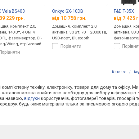
 Vela BS403
Onkyo GX-10DB
F&D T-35X
39 229 грн.
від 10 758 грн.
від 7 425 г
шня, комплект 2.0,
домашня, комплект 2.0,
домашня, ком
на, 140 Вт, 4 Ом, 41 –
активна, 30 Вт, 70 – 20000 Гц,
активна, 80 В
0 Гц, фазоінвертор, Bi-
USB-порт, Bluetooth
фазоінвертор
ng/Wiring, стрічковий
порівняти
порівн
омінювач
порівняти
Каталог
/
Ак
і комп'ютерну техніку, електроніку, товари для дому та офісу. Ми 
В каталозі можна знайти всю необхідну для вибору інформацію
 за назвою,
відгуки
користувачів, фотогалереї товарів, глосарій те
Передрук будь-яких матеріалів тільки за письмовою згодою реда