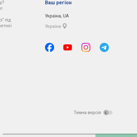
Ваш регіон
і?
r.
Україна
,
UA
і" під
ретної
Україна
Темна версія