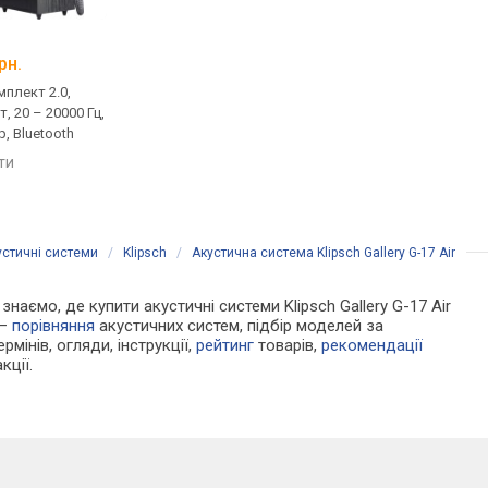
Dali Kupid
Klipsch R-50PM
рн.
від 10 966 грн.
від 26 899 грн.
плект 2.0,
домашня, комплект 2.0,
домашня, комплект 2
т, 20 – 20000 Гц,
пасивна, 4 Ом, 63 – 25000 Гц,
активна, 120 Вт, 55 –
, Bluetooth
фазоінвертор
20000 Гц, фазоінверт
USB-порт, Bluetooth
яти
порівняти
порівняти
устичні системи
/
Klipsch
/
Акустична система Klipsch Gallery G-17 Air
знаємо, де купити акустичні системи Klipsch Gallery G-17 Air
 —
порівняння
акустичних систем, підбір моделей за
рмінів, огляди, інструкції,
рейтинг
товарів,
рекомендації
кції.