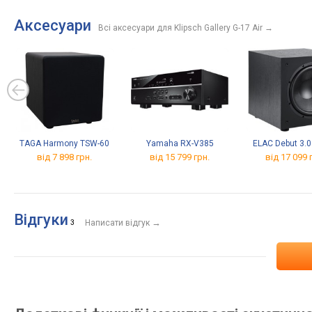
Аксесуари
Всі аксесуари для Klipsch Gallery G-17 Air
→
TAGA Harmony TSW-60
Yamaha RX-V385
ELAC Debut 3.
від 7 898 грн.
від 15 799 грн.
від 17 099 
Відгуки
→
3
Написати відгук