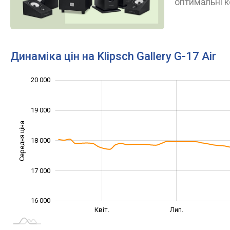
оптимальні к
Динаміка цін на Klipsch Gallery G-17 Air
15 500
16 500
17 500
21 000
15 000
14 000
20 000
19 000
Середня ціна
18 000
16 500
17 000
16 000
Січ. 2025
Жовт.
Квіт.
Лип.
L