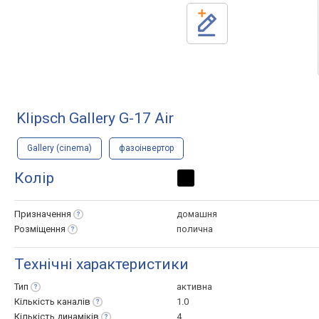
Klipsch Gallery G-17 Air
Gallery (cinema)
фазоінвертор
Колір
Призначення
домашня
Розміщення
полична
Технічні характеристики
Тип
активна
Кількість
каналів
1.0
Кількість
динаміків
4