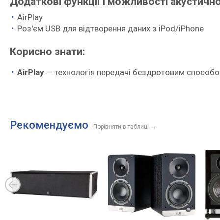
Додаткові функції і можливості акустичної 
AirPlay
Роз'єм USB для відтворення даних з iPod/iPhone
Корисно знати:
AirPlay
— технологія передачі бездротовим способо
Рекомендуємо
Порівняти в таблиці
→