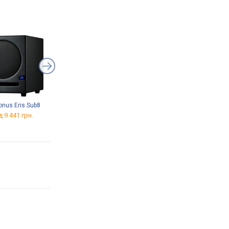
onus Eris Sub8
Yamaha NS-SW100
Klipsch R-100SW
д 9 441 грн.
від 9 981 грн.
від 14 070 грн.