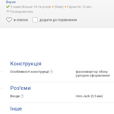
Buy.ua
З нами більше 10-ти років
(Київ)
Гарантія: 12 міс.
Поскаржитись
в список
додати до порівняння
Конструкція
Особливості
конструкції
фазоінвертор збоку
рупорне оформлення
Роз'єми
Входи
mini-Jack (3.5 мм)
Інше