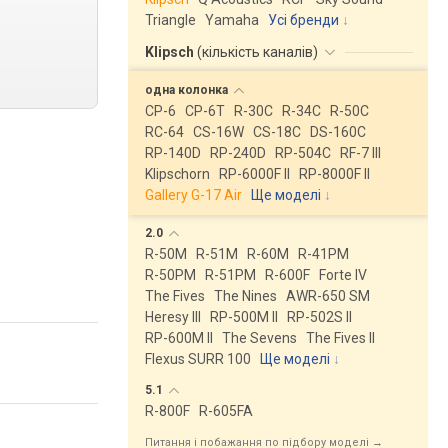
Triangle
Yamaha
Усі бренди
Klipsch
(
кількість каналів
)
одна
колонка
CP-6
CP-6T
R-30C
R-34C
R-50C
RC-64
CS-16W
CS-18C
DS-160C
RP-140D
RP-240D
RP-504C
RF-7 III
Klipschorn
RP-6000F II
RP-8000F II
Gallery G-17 Air
Ще моделі
↓
2.0
R-50M
R-51M
R-60M
R-41PM
R-50PM
R-51PM
R-600F
Forte IV
The Fives
The Nines
AWR-650 SM
Heresy III
RP-500M II
RP-502S II
RP-600M II
The Sevens
The Fives II
Flexus SURR 100
Ще моделі
↓
5.1
R-800F
R-605FA
Питання і побажання по підбору моделі →