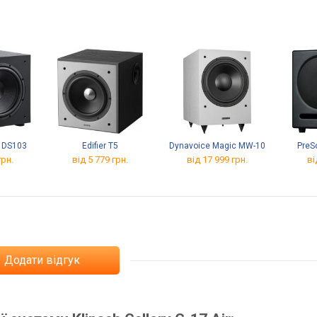
0 DS103
Edifier T5
Dynavoice Magic MW-10
PreS
грн.
від 5 779 грн.
від 17 999 грн.
ві
Додати відгук