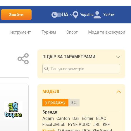
UA
Знайти
Україна
Увійти
Інструмент
Туризм
Спорт
Мода та аксесуари
ПІДБІР ЗА ПАРАМЕТРАМИ
МОДЕЛІ
у продажу
всі
Бренди
Adam
Canton
Dali
Edifier
ELAC
Focal JMLab
FYNE AUDIO
JBL
KEF
Klipsch
Q Acoustics
RCF
Sky Sound