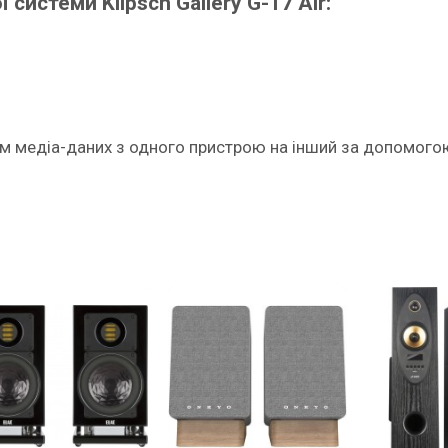
системи Klipsch Gallery G-17 Air:
м медіа-даних з одного пристрою на інший за допомогою