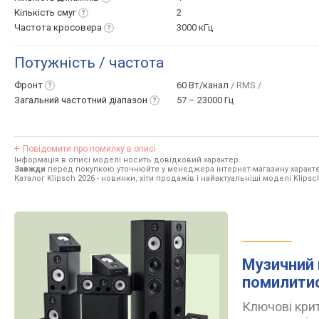
Кількість
смуг
2
Частота
кросовера
3000 кГц
Потужність / частота
Фронт
60 Вт/канал
/ RMS /
Загальний частотний
діапазон
57 – 23000 Гц
Повідомити про помилку в описі
Інформація в описі моделі носить довідковий характер.
Завжди
перед покупкою уточнюйте у менеджера інтернет-магазину характе
Каталог Klipsch 2026
- новинки, хіти продажів і найактуальніші моделі Klipsc
Музичний 
помилити
Ключові крит