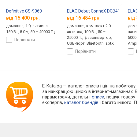
Definitive CS-9060
ELAC Debut ConneX DCB41
ELAC
від 15 400 грн.
від 16 484 грн.
від 
домашня, 1.0, активна,
домашня, комплект 2.0,
дома
150 Вт, 8 Ом, 50 – 40000 Гц
активна, 100 Вт, 50 –
пасив
25000 Гц, фазоінвертор,
5000
порівняти
USB-порт, Bluetooth, aptX
Ampi
випр
порівняти
E-Katalog
— каталог описів і цін на побутову 
за найкращою ціною в інтернет-магазинах. 
параметрами, детальні
описи
, пошук товару
експертів,
каталог брендів
і багато іншого. 