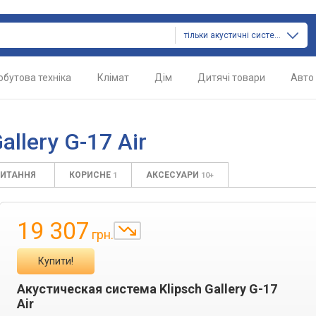
тільки акустичні системи
обутова техніка
Клімат
Дім
Дитячі товари
Авто
llery G-17 Air
ПИТАННЯ
КОРИСНЕ
АКСЕСУАРИ
1
10+
19 307
грн.
Купити!
Акустическая система Klipsch Gallery G-17
Air