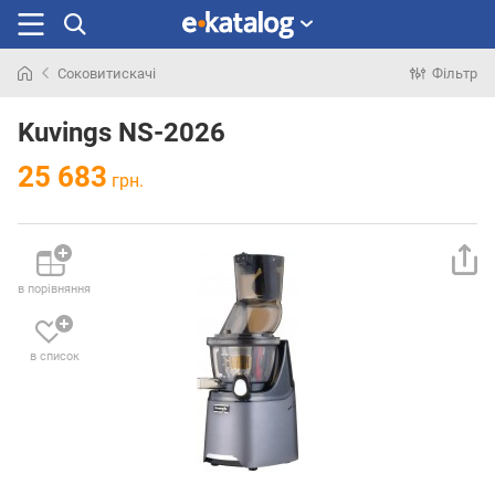
Соковитискачі
Фільтр
Шукали
раніше
Kuvings NS-2026
25 683
грн.
в порівняння
в список