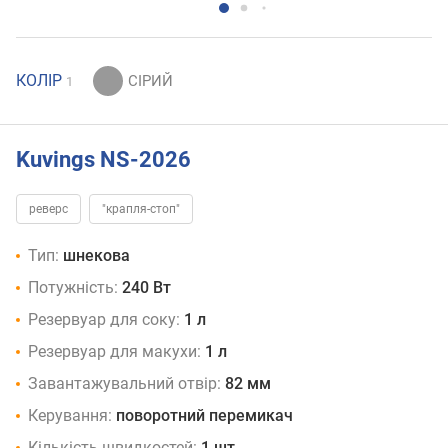
КОЛІР
1
Kuvings NS-2026
реверс
"крапля-стоп"
Тип:
шнекова
Потужність:
240 Вт
Резервуар для соку:
1 л
Резервуар для макухи:
1 л
Завантажувальний отвір:
82 мм
Керування:
поворотний перемикач
Кількість швидкостей:
1 шт.