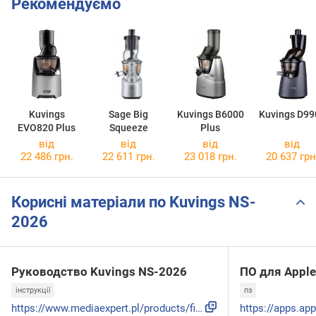
Рекомендуємо
Kuvings
Sage Big
Kuvings B6000
Kuvings D99
EVO820 Plus
Squeeze
Plus
від
від
від
від
22 486 грн.
22 611 грн.
23 018 грн.
20 637 грн
Корисні матеріали по Kuvings NS-
2026
Руководство Kuvings NS-2026
ПО для Apple
інструкції
пз
https://www.mediaexpert.pl/products/files/25/2529988/Instru...