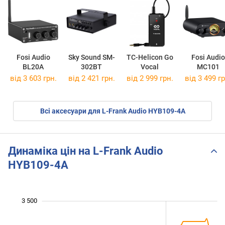
Fosi Audio
Sky Sound SM-
TC-Helicon Go
Fosi Audio
BL20A
302BT
Vocal
MC101
від 3 603 грн.
від 2 421 грн.
від 2 999 грн.
від 3 499 гр
Всі аксесуари для L-Frank Audio HYB109-4A
Динаміка цін на L-Frank Audio
HYB109-4A
 400
 600
 800
 200
 000
 000
500
3 500