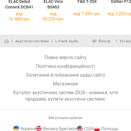
ELAC Debut
ELAC Vela
F&D T-35X
Edifier P1
ConneX DCB41
BS403
від
від
від 7 493 грн.
від 3 233 гр
16 484 грн.
39 229 грн.
Акустичні системи
L-Frank Audio
Фільтр
Усі мо
Повна версія сайту
Політика конфіденційності
Запитання й побажання щодо сайту
Магазинам
Каталог акустичних систем 2026 - новинки, хіти
продажів,
купити акустичні системи
.
Ми в інших країнах
Україна
Велика Британія
США
Польща