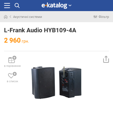
Акустичні системи
Фільтр
Шукали
раніше
L-Frank Audio HYB109-4A
2 960
грн.
в порівняння
в список