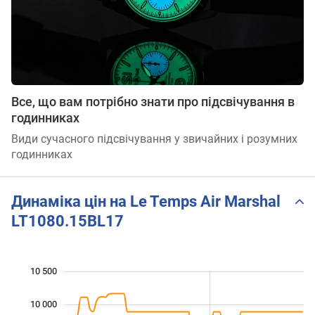
Все, що вам потрібно знати про підсвічування в
годинниках
Види сучасного підсвічування у звичайних і розумних
годинниках
Динаміка цін на Le Temps Air Marshal
LT1080.15BL17
10 500
 000
 000
 500
10 000