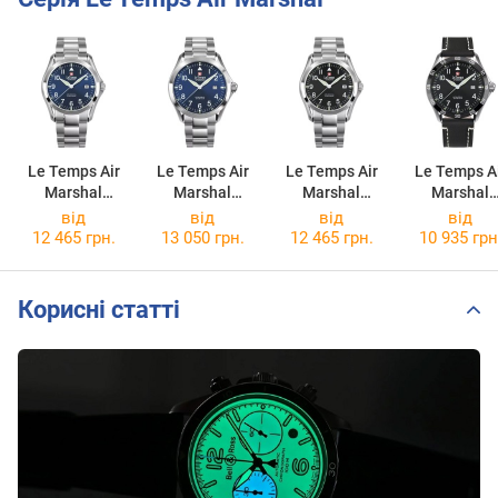
Le Temps Air
Le Temps Air
Le Temps Air
Le Temps A
Marshal
Marshal
Marshal
Marshal
LT1080.15BS0
LT1040.03BS0
LT1080.14BS0
LT1040.12B
від
від
від
від
1
1
1
5
12 465 грн.
13 050 грн.
12 465 грн.
10 935 грн
Корисні статті