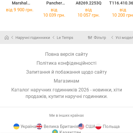
Marshal
Pancher
A8269.2253Q
T116.410.36
LT1080.14BL1
TBL.TDWGF00
67.00
від 9 900 грн.
від
від
від
5
28903
10 039 грн.
10 057 грн.
10 200 грн
Наручні годинники
Le Temps
Фільтр
Усі модел
Повна версія сайту
Політика конфіденційності
Запитання й побажання щодо сайту
Магазинам
Каталог наручних годинників 2026 - новинки, хіти
продажів,
купити наручні годинники
.
Ми в інших країнах
Україна
Велика Британія
США
Польща
Казахстан