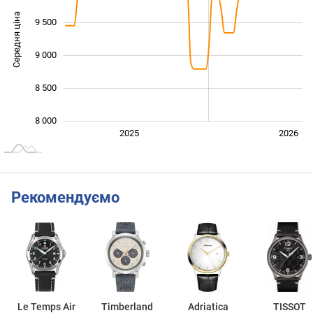
Середня ціна
9 500
10 000
9 000
8 500
8 000
2027
2025
2026
L
Рекомендуємо
Le Temps Air
Timberland
Adriatica
TISSOT