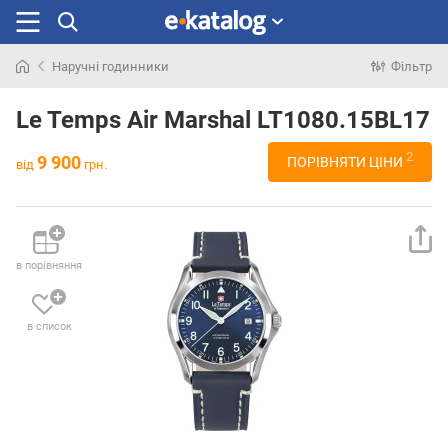
Наручні годинники
Фільтр
Шукали
раніше
Le Temps Air Marshal LT1080.15BL17
2
9 900
ПОРІВНЯТИ ЦІНИ
від
грн.
в порівняння
в список